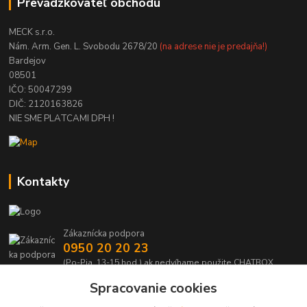
Prevádzkovateľ obchodu
MECK s.r.o.
Nám. Arm. Gen. L. Svobodu 2678/20
(na adrese nie je predajňa!)
Bardejov
08501
IČO: 50047299
DIČ: 2120163826
NIE SME PLATCAMI DPH !
Kontakty
Zákaznícka podpora
0950 20 20 23
(Po-Pia, 13-15 hod.) ak nedvíhame použite CHATBOX
Spracovanie cookies
info@kabelmanie.sk