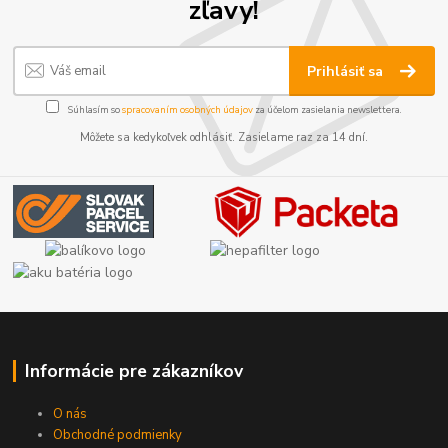
zľavy!
Prihlásiť sa
Súhlasím so
spracovaním osobných údajov
za účelom zasielania newslettera.
Môžete sa kedykoľvek odhlásiť. Zasielame raz za 14 dní.
Informácie pre zákazníkov
O nás
Obchodné podmienky