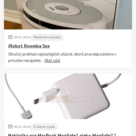
28
.
02
.
2024
Robotické vysávače
iRobot Roomba 5xx
Stručný prehľad najčastejších otázok, ktoré pravdepodobne v
príručke nenájdete...
čítať celé
08
.
01
.
2024
Z dielne Apple
Nabíjačka pre MacBook MagSafe1 alebo MagSafe2 ?