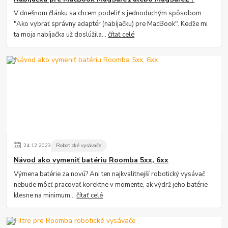
V dnešnom článku sa chcem podeliť s jednoduchým spôsobom
"Ako vybrať správny adaptér (nabíjačku) pre MacBook". Keďže mi
ta moja nabíjačka už doslúžila...
čítať celé
24
.
12
.
2023
Robotické vysávače
Návod ako vymeniť batériu Roomba 5xx, 6xx
Výmena batérie za novú? Ani ten najkvalitnejší robotický vysávač
nebude môcť pracovať korektne v momente, ak výdrž jeho batérie
klesne na minimum...
čítať celé