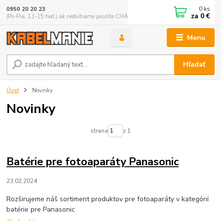
0
ks
0950 20 20 23
za
0 €
(Po-Pia, 13-15 hod.) ak nedvíhame použite CHATBOX
Menu
Hľadať
Úvod
Novinky
Novinky
strana
z 1
Batérie pre fotoaparáty Panasonic
23.02.2024
Rozširujeme náš sortiment produktov pre fotoaparáty v kategórií
batérie pre Panasonic