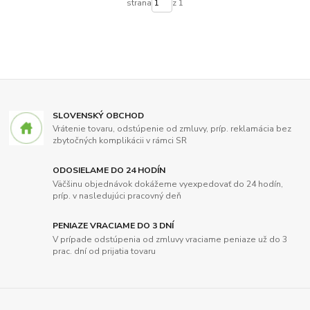
strana
z 1
SLOVENSKÝ OBCHOD
Vrátenie tovaru, odstúpenie od zmluvy, príp. reklamácia bez
zbytočných komplikácii v rámci SR
ODOSIELAME DO 24 HODÍN
Väčšinu objednávok dokážeme vyexpedovať do 24 hodín,
príp. v nasledujúci pracovný deň
PENIAZE VRACIAME DO 3 DNÍ
V prípade odstúpenia od zmluvy vraciame peniaze už do 3
prac. dní od prijatia tovaru