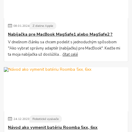
08
.
01
.
2024
Z dielne Apple
Nabíjačka pre MacBook MagSafe1 alebo MagSafe2 ?
V dnešnom článku sa chcem podeliť s jednoduchým spôsobom
"Ako vybrať správny adaptér (nabíjačku) pre MacBook". Keďže mi
ta moja nabíjačka už doslúžila...
čítať celé
24
.
12
.
2023
Robotické vysávače
Návod ako vymeniť batériu Roomba 5xx, 6xx