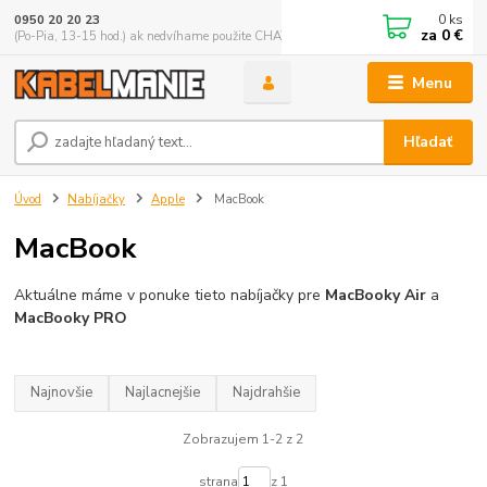
0
ks
0950 20 20 23
za
0 €
(Po-Pia, 13-15 hod.) ak nedvíhame použite CHATBOX
Menu
Hľadať
Úvod
Nabíjačky
Apple
MacBook
MacBook
Aktuálne máme v ponuke tieto nabíjačky pre
MacBooky Air
a
MacBooky PRO
Najnovšie
Najlacnejšie
Najdrahšie
Zobrazujem 1-2 z 2
strana
z 1