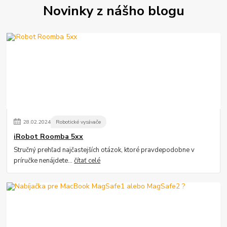
Novinky z nášho blogu
28
.
02
.
2024
Robotické vysávače
iRobot Roomba 5xx
Stručný prehľad najčastejších otázok, ktoré pravdepodobne v
príručke nenájdete...
čítať celé