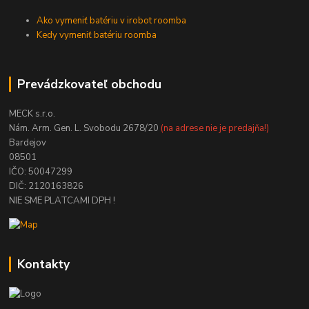
Ako vymeniť batériu v irobot roomba
Kedy vymeniť batériu roomba
Prevádzkovateľ obchodu
MECK s.r.o.
Nám. Arm. Gen. L. Svobodu 2678/20
(na adrese nie je predajňa!)
Bardejov
08501
IČO: 50047299
DIČ: 2120163826
NIE SME PLATCAMI DPH !
Kontakty