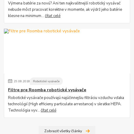
Výmena batérie za novú? Ani ten najkvalitnejší robotický vysávač
nebude môcť pracovať korektne v momente, ak výdrž jeho batérie
klesne na minimum...
čítať celé
29
.
08
.
2018
Robotické vysávače
Filtre pre Roomba robotické vysávače
Robotické vysávače používajú najúčinnejšiu filtráciu vzduchu vďaka
technológií (High efficieny particulate arrestance) v skratke HEPA.
Technológia vyv...
čítať celé
Zobraziť všetky články