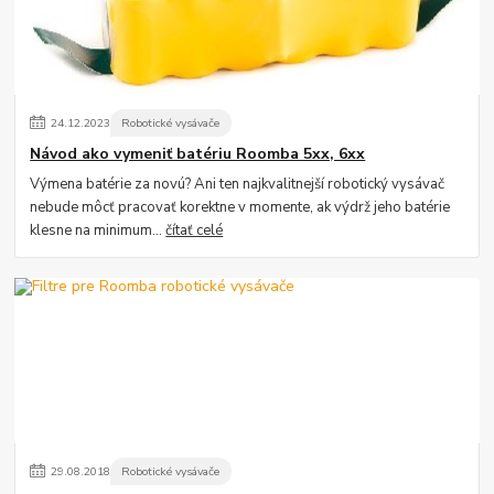
24
.
12
.
2023
Robotické vysávače
Návod ako vymeniť batériu Roomba 5xx, 6xx
Výmena batérie za novú? Ani ten najkvalitnejší robotický vysávač
nebude môcť pracovať korektne v momente, ak výdrž jeho batérie
klesne na minimum...
čítať celé
29
.
08
.
2018
Robotické vysávače