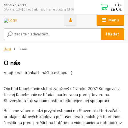
0
ks
0950 20 20 23
za
0 €
(Po-Pia, 13-15 hod.) ak nedvíhame použite CHATBOX
Menu
Hľadať
Úvod
O nás
O nás
Vitajte na stránkach nášho eshopu :-)
Obchod Kabelmánie.sk bol založený už v roku 2007! Kolegovia z
českej Kabelmanie.cz hľadali partnera na predaj tovaru na
Slovensku a tak sa nám dostalo tejto príjemnej spolupráci.
Boli sme vôbec medzi prvými eshopmi na Slovensku ktorí začali s
predajom dátových káblov a príslušenstva k mobilným telefonóm.
Neskôr sa predaj rožšíril na batérie do videokamier a notebookov.