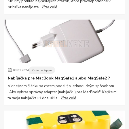
Stručný prehľad najčastejších otázok, ktoré pravdepodobne v
príručke nenájdete...
čítať celé
08
.
01
.
2024
Z dielne Apple
Nabíjačka pre MacBook MagSafe1 alebo MagSafe2 ?
V dnešnom článku sa chcem podeliť s jednoduchým spôsobom
"Ako vybrať správny adaptér (nabíjačku) pre MacBook". Keďže mi
ta moja nabíjačka už doslúžila...
čítať celé