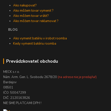
Ako nakupovať?
Ako môžem tovar vymeniť ?
Ako môžem tovar vrátiť?
Ako môžem tovar reklamovať ?
BLOG
Ako vymeniť batériu v irobot roomba
Kedy vymeniť batériu roomba
Prevádzkovateľ obchodu
MECK s.r.o.
Nám. Arm. Gen. L. Svobodu 2678/20
(na adrese nie je predajňa!)
Bardejov
08501
IČO: 50047299
DIČ: 2120163826
NIE SME PLATCAMI DPH !