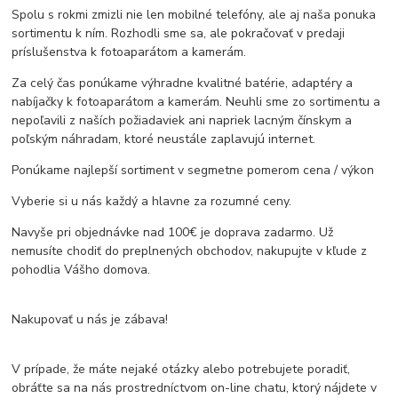
Spolu s rokmi zmizli nie len mobilné telefóny, ale aj naša ponuka
sortimentu k ním. Rozhodli sme sa, ale pokračovať v predaji
príslušenstva k fotoaparátom a kamerám.
Za celý čas ponúkame výhradne kvalitné batérie, adaptéry a
nabíjačky k fotoaparátom a kamerám. Neuhli sme zo sortimentu a
nepoľavili z naších požiadaviek ani napriek lacným čínskym a
poľským náhradam, ktoré neustále zaplavujú internet.
Ponúkame najlepší sortiment v segmetne pomerom cena / výkon
Vyberie si u nás každý a hlavne za rozumné ceny.
Navyše pri objednávke nad 100€ je doprava zadarmo. Už
nemusíte chodiť do preplnených obchodov, nakupujte v kľude z
pohodlia Vášho domova.
Nakupovať u nás je zábava!
V prípade, že máte nejaké otázky alebo potrebujete poradiť,
obráťte sa na nás prostredníctvom on-line chatu, ktorý nájdete v