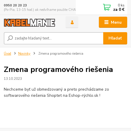
0
ks
0950 20 20 23
za
0 €
(Po-Pia, 13-15 hod.) ak nedvíhame použite CHATBOX
Menu
Hľadať
Úvod
Novinky
Zmena programového riešenia
Zmena programového riešenia
13.10.2023
Nechceme byť už obmedzovaný a preto prechádzame zo
softwarového riešenia Shoptet na Eshop-rýchlo.sk !