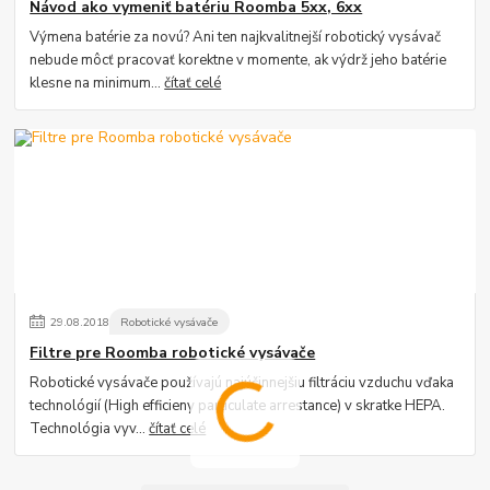
Návod ako vymeniť batériu Roomba 5xx, 6xx
Výmena batérie za novú? Ani ten najkvalitnejší robotický vysávač
nebude môcť pracovať korektne v momente, ak výdrž jeho batérie
klesne na minimum...
čítať celé
29
.
08
.
2018
Robotické vysávače
Filtre pre Roomba robotické vysávače
Robotické vysávače používajú najúčinnejšiu filtráciu vzduchu vďaka
technológií (High efficieny particulate arrestance) v skratke HEPA.
Technológia vyv...
čítať celé