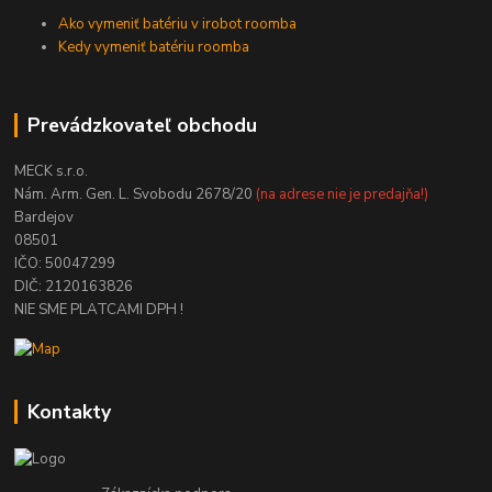
Ako vymeniť batériu v irobot roomba
Kedy vymeniť batériu roomba
Prevádzkovateľ obchodu
MECK s.r.o.
Nám. Arm. Gen. L. Svobodu 2678/20
(na adrese nie je predajňa!)
Bardejov
08501
IČO: 50047299
DIČ: 2120163826
NIE SME PLATCAMI DPH !
Kontakty