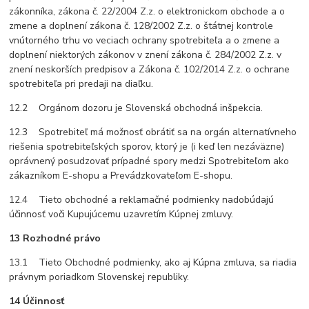
zákonníka, zákona č. 22/2004 Z.z. o elektronickom obchode a o
zmene a doplnení zákona č. 128/2002 Z.z. o štátnej kontrole
vnútorného trhu vo veciach ochrany spotrebiteľa a o zmene a
doplnení niektorých zákonov v znení zákona č. 284/2002 Z.z. v
znení neskorších predpisov a Zákona č. 102/2014 Z.z. o ochrane
spotrebiteľa pri predaji na diaľku.
12.2 Orgánom dozoru je Slovenská obchodná inšpekcia.
12.3 Spotrebiteľ má možnosť obrátiť sa na orgán alternatívneho
riešenia spotrebiteľských sporov, ktorý je (i keď len nezáväzne)
oprávnený posudzovať prípadné spory medzi Spotrebiteľom ako
zákazníkom E-shopu a Prevádzkovateľom E-shopu.
12.4 Tieto obchodné a reklamačné podmienky nadobúdajú
účinnosť voči Kupujúcemu uzavretím Kúpnej zmluvy.
13 Rozhodné právo
13.1 Tieto Obchodné podmienky, ako aj Kúpna zmluva, sa riadia
právnym poriadkom Slovenskej republiky.
14 Účinnosť