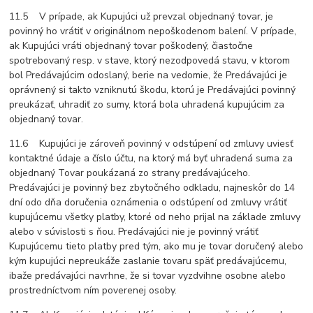
11.5 V prípade, ak Kupujúci už prevzal objednaný tovar, je
povinný ho vrátiť v originálnom nepoškodenom balení. V prípade,
ak Kupujúci vráti objednaný tovar poškodený, čiastočne
spotrebovaný resp. v stave, ktorý nezodpovedá stavu, v ktorom
bol Predávajúcim odoslaný, berie na vedomie, že Predávajúci je
oprávnený si takto vzniknutú škodu, ktorú je Predávajúci povinný
preukázať, uhradiť zo sumy, ktorá bola uhradená kupujúcim za
objednaný tovar.
11.6 Kupujúci je zároveň povinný v odstúpení od zmluvy uviesť
kontaktné údaje a číslo účtu, na ktorý má byť uhradená suma za
objednaný Tovar poukázaná zo strany predávajúceho.
Predávajúci je povinný bez zbytočného odkladu, najneskôr do 14
dní odo dňa doručenia oznámenia o odstúpení od zmluvy vrátiť
kupujúcemu všetky platby, ktoré od neho prijal na základe zmluvy
alebo v súvislosti s ňou. Predávajúci nie je povinný vrátiť
Kupujúcemu tieto platby pred tým, ako mu je tovar doručený alebo
kým kupujúci nepreukáže zaslanie tovaru späť predávajúcemu,
ibaže predávajúci navrhne, že si tovar vyzdvihne osobne alebo
prostredníctvom ním poverenej osoby.