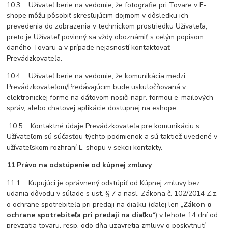
10.3 Užívateľ berie na vedomie, že fotografie pri Tovare v E-
shope môžu pôsobiť skresľujúcim dojmom v dôsledku ich
prevedenia do zobrazenia v technickom prostriedku Užívateľa,
preto je Užívateľ povinný sa vždy oboznámiť s celým popisom
daného Tovaru a v prípade nejasností kontaktovať
Prevádzkovateľa.
10.4 Užívateľ berie na vedomie, že komunikácia medzi
Prevádzkovateľom/Predávajúcim bude uskutočňovaná v
elektronickej forme na dátovom nosiči napr. formou e-mailových
správ, alebo chatovej aplikácie dostupnej na eshope
10.5 Kontaktné údaje Prevádzkovateľa pre komunikáciu s
Užívateľom sú súčasťou týchto podmienok a sú taktiež uvedené v
užívateľskom rozhraní E-shopu v sekcii kontakty.
11 Právo na odstúpenie od kúpnej zmluvy
11.1 Kupujúci je oprávnený odstúpiť od Kúpnej zmluvy bez
udania dôvodu v súlade s ust. § 7 a nasl. Zákona č. 102/2014 Z.z.
o ochrane spotrebiteľa pri predaji na diaľku (ďalej len „
Zákon o
ochrane spotrebiteľa pri predaji na diaľku
“) v lehote 14 dní od
prevzatia tovaru, resp. odo dňa uzavretia zmluvy o poskytnutí