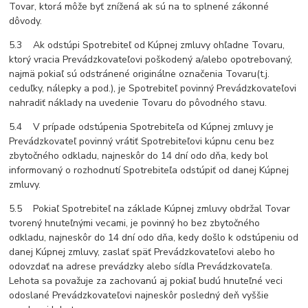
Tovar, ktorá môže byť znížená ak sú na to splnené zákonné
dôvody.
5.3 Ak odstúpi Spotrebiteľ od Kúpnej zmluvy ohľadne Tovaru,
ktorý vracia Prevádzkovateľovi poškodený a/alebo opotrebovaný,
najmä pokiaľ sú odstránené originálne označenia Tovaru(t.j.
ceduľky, nálepky a pod.), je Spotrebiteľ povinný Prevádzkovateľovi
nahradiť náklady na uvedenie Tovaru do pôvodného stavu.
5.4 V prípade odstúpenia Spotrebiteľa od Kúpnej zmluvy je
Prevádzkovateľ povinný vrátiť Spotrebiteľovi kúpnu cenu bez
zbytočného odkladu, najneskôr do 14 dní odo dňa, kedy bol
informovaný o rozhodnutí Spotrebiteľa odstúpiť od danej Kúpnej
zmluvy.
5.5 Pokiaľ Spotrebiteľ na základe Kúpnej zmluvy obdržal Tovar
tvorený hnuteľnými vecami, je povinný ho bez zbytočného
odkladu, najneskôr do 14 dní odo dňa, kedy došlo k odstúpeniu od
danej Kúpnej zmluvy, zaslať späť Prevádzkovateľovi alebo ho
odovzdať na adrese prevádzky alebo sídla Prevádzkovateľa.
Lehota sa považuje za zachovanú aj pokiaľ budú hnuteľné veci
odoslané Prevádzkovateľovi najneskôr posledný deň vyššie