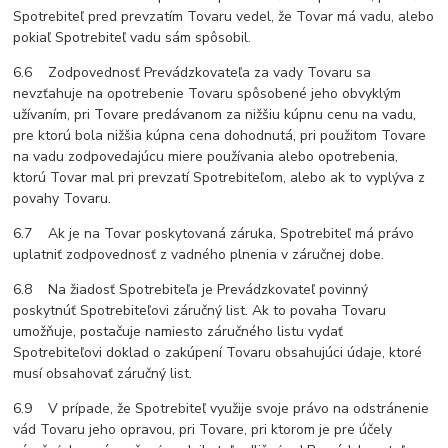
Spotrebiteľ pred prevzatím Tovaru vedel, že Tovar má vadu, alebo
pokiaľ Spotrebiteľ vadu sám spôsobil.
6.6 Zodpovednosť Prevádzkovateľa za vady Tovaru sa
nevzťahuje na opotrebenie Tovaru spôsobené jeho obvyklým
užívaním, pri Tovare predávanom za nižšiu kúpnu cenu na vadu,
pre ktorú bola nižšia kúpna cena dohodnutá, pri použitom Tovare
na vadu zodpovedajúcu miere používania alebo opotrebenia,
ktorú Tovar mal pri prevzatí Spotrebiteľom, alebo ak to vyplýva z
povahy Tovaru.
6.7 Ak je na Tovar poskytovaná záruka, Spotrebiteľ má právo
uplatniť zodpovednosť z vadného plnenia v záručnej dobe.
6.8 Na žiadosť Spotrebiteľa je Prevádzkovateľ povinný
poskytnúť Spotrebiteľovi záručný list. Ak to povaha Tovaru
umožňuje, postačuje namiesto záručného listu vydať
Spotrebiteľovi doklad o zakúpení Tovaru obsahujúci údaje, ktoré
musí obsahovať záručný list.
6.9 V prípade, že Spotrebiteľ využije svoje právo na odstránenie
vád Tovaru jeho opravou, pri Tovare, pri ktorom je pre účely