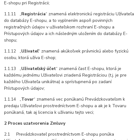
E-shopu pri Registrácii;
1.1.11 „
Registrácia
“ znamená elektronickú registráciu Užívateľa
do databázy E-shopu, a to vyplnením aspoň povinných
registračných údajov v užívateľskom rozhraní E-shopu a
Prístupových údajov a ich následným uložením do databázy E-
shopu;
1.1.12 „
Uživateľ
“ znamená akúkoľvek právnickú alebo fyzickú
osobu, ktorá užíva E-shop;
1.1.13 „
Uživateľský účet
“ znamená časť E-shopu, ktorá je
každému jednému Užívateľovi zriadená Registráciou (t.j. je pre
každého Užívateľa unikátna) a sprístupnená po zadaní
Prístupových údajov;
1.1.14 „
Tovar
“ znamená vec ponúkanú Prevádzkovateľom k
predaju Užívateľovi prostredníctvom E-shopu a ak je k Tovaru
ponúkaná, tak aj licencia k užívaniu tejto veci;
2 Proces uzatvorenia Zmluvy
2.1 Prevádzkovateľ prostredníctvom E-shopu ponúka