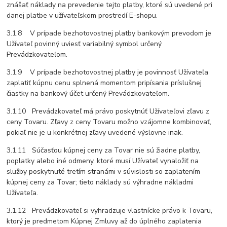
znášať náklady na prevedenie tejto platby, ktoré sú uvedené pri
danej platbe v užívateľskom prostredí E-shopu.
3.1.8 V prípade bezhotovostnej platby bankovým prevodom je
Užívateľ povinný uviesť variabilný symbol určený
Prevádzkovateľom.
3.1.9 V prípade bezhotovostnej platby je povinnosť Užívateľa
zaplatiť kúpnu cenu splnená momentom pripísania príslušnej
čiastky na bankový účet určený Prevádzkovateľom.
3.1.10 Prevádzkovateľ má právo poskytnúť Užívateľovi zľavu z
ceny Tovaru. Zľavy z ceny Tovaru možno vzájomne kombinovať,
pokiaľ nie je u konkrétnej zľavy uvedené výslovne inak.
3.1.11 Súčasťou kúpnej ceny za Tovar nie sú žiadne platby,
poplatky alebo iné odmeny, ktoré musí Užívateľ vynaložiť na
služby poskytnuté tretím stranámi v súvislosti so zaplatením
kúpnej ceny za Tovar; tieto náklady sú výhradne nákladmi
Užívateľa.
3.1.12 Prevádzkovateľ si vyhradzuje vlastnícke právo k Tovaru,
ktorý je predmetom Kúpnej Zmluvy až do úplného zaplatenia