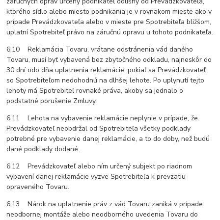
záručných opráv určený podnikateľ odlišný od Prevádzkovateľa,
ktorého sídlo alebo miesto podnikania je v rovnakom mieste ako v
prípade Prevádzkovateľa alebo v mieste pre Spotrebiteľa bližšom,
uplatní Spotrebiteľ právo na záručnú opravu u tohoto podnikateľa.
6.10 Reklamácia Tovaru, vrátane odstránenia vád daného
Tovaru, musí byť vybavená bez zbytočného odkladu, najneskôr do
30 dní odo dňa uplatnenia reklamácie, pokiaľ sa Prevádzkovateľ
so Spotrebiteľom nedohodnú na dlhšej lehote. Po uplynutí tejto
lehoty má Spotrebiteľ rovnaké práva, akoby sa jednalo o
podstatné porušenie Zmluvy.
6.11 Lehota na vybavenie reklamácie neplynie v prípade, že
Prevádzkovateľ neobdržal od Spotrebiteľa všetky podklady
potrebné pre vybavenie danej reklamácie, a to do doby, než budú
dané podklady dodané.
6.12 Prevádzkovateľ alebo ním určený subjekt po riadnom
vybavení danej reklamácie vyzve Spotrebiteľa k prevzatiu
opraveného Tovaru.
6.13 Nárok na uplatnenie práv z vád Tovaru zaniká v prípade
neodbornej montáže alebo neodborného uvedenia Tovaru do