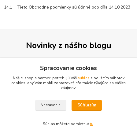
14.1 Tieto Obchodné podmienky sú účinné odo dňa 14.10.2023
Novinky z nášho blogu
Spracovanie cookies
Náš e-shop a partneri potrebujú Váš
súhlas
s použitím súborov
cookies, aby Vám mohli zobrazovať informácie týkajúce sa Vašich
záujmov.
Súhlasím
Nastavenia
28
.
02
.
2024
Robotické vysávače
iRobot Roomba 5xx
Súhlas môžete odmietnuť
tu
.
Stručný prehľad najčastejších otázok, ktoré pravdepodobne v
príručke nenájdete...
čítať celé