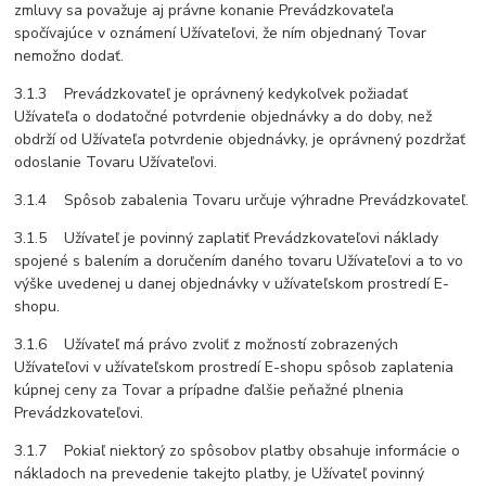
zmluvy sa považuje aj právne konanie Prevádzkovateľa
spočívajúce v oznámení Užívateľovi, že ním objednaný Tovar
nemožno dodať.
3.1.3 Prevádzkovateľ je oprávnený kedykoľvek požiadať
Užívateľa o dodatočné potvrdenie objednávky a do doby, než
obdrží od Užívateľa potvrdenie objednávky, je oprávnený pozdržať
odoslanie Tovaru Užívateľovi.
3.1.4 Spôsob zabalenia Tovaru určuje výhradne Prevádzkovateľ.
3.1.5 Užívateľ je povinný zaplatiť Prevádzkovateľovi náklady
spojené s balením a doručením daného tovaru Užívateľovi a to vo
výške uvedenej u danej objednávky v užívateľskom prostredí E-
shopu.
3.1.6 Užívateľ má právo zvoliť z možností zobrazených
Užívateľovi v užívateľskom prostredí E-shopu spôsob zaplatenia
kúpnej ceny za Tovar a prípadne ďalšie peňažné plnenia
Prevádzkovateľovi.
3.1.7 Pokiaľ niektorý zo spôsobov platby obsahuje informácie o
nákladoch na prevedenie takejto platby, je Užívateľ povinný