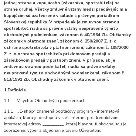
jednej strane a kupujúceho (zákazníka, spotrebiteľa) na
strane druhej. Všetky zmluvné vzťahy medzi predávajúcim a
kupujúcim sú uzatvorené v súlade s právnym poriadkom
Slovenskej republiky. V prípade ak je zmluvnou stranou
spotrebiteľ, riadia sa právne vzťahy neupravené týmito
obchodnými podmienkami zákonom č. 40/1964 Zb. Občiansky
zákonník v platnom znení, zákonom č. 250/2007 Z. z. o
ochrane spotrebiteľa v platnom znení, zákonom č. 108/2000
Z. z. o ochrane spotrebiteľa pri domovom predaji a
zásielkovom predaji v platnom znení. V prípade, ak je
zmluvnou stranou podnikateľ, riadia sa právne vzťahy
neupravené týmito obchodnými podmienkami, zákonom č.
513/1991 Zb. Obchodný zákonník v platnom znení.
1 Definícia
1.1 V týchto Obchodných podmienkach:
1.1.1 „
E-shop
“ znamená počítačový program - internetová
aplikácia, ktorá je dostupná v sieti Internet prostredníctvom
internetovej adresy __________, ktorej hlavnou funkcionalitou je
zobrazenie, výber a objednanie tovaru Uživateľom;