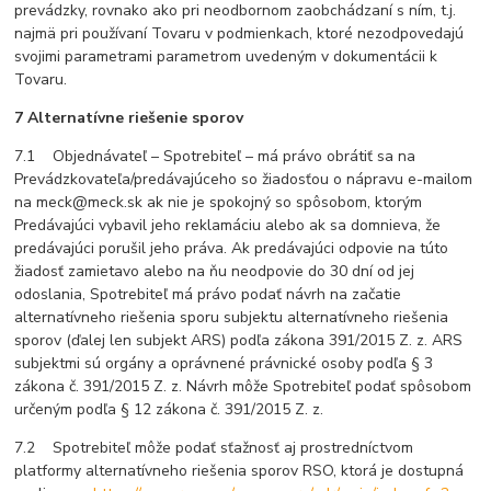
prevádzky, rovnako ako pri neodbornom zaobchádzaní s ním, t.j.
najmä pri používaní Tovaru v podmienkach, ktoré nezodpovedajú
svojimi parametrami parametrom uvedeným v dokumentácii k
Tovaru.
7 Alternatívne riešenie sporov
7.1 Objednávateľ – Spotrebiteľ – má právo obrátiť sa na
Prevádzkovateľa/predávajúceho so žiadosťou o nápravu e-mailom
na meck@meck.sk ak nie je spokojný so spôsobom, ktorým
Predávajúci vybavil jeho reklamáciu alebo ak sa domnieva, že
predávajúci porušil jeho práva. Ak predávajúci odpovie na túto
žiadosť zamietavo alebo na ňu neodpovie do 30 dní od jej
odoslania, Spotrebiteľ má právo podať návrh na začatie
alternatívneho riešenia sporu subjektu alternatívneho riešenia
sporov (ďalej len subjekt ARS) podľa zákona 391/2015 Z. z. ARS
subjektmi sú orgány a oprávnené právnické osoby podľa § 3
zákona č. 391/2015 Z. z. Návrh môže Spotrebiteľ podať spôsobom
určeným podľa § 12 zákona č. 391/2015 Z. z.
7.2 Spotrebiteľ môže podať sťažnosť aj prostredníctvom
platformy alternatívneho riešenia sporov RSO, ktorá je dostupná