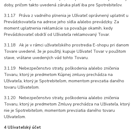
doby, pričom takto uvedená záruka platí iba pre Spotrebiteľov.
3.1.17 Práva z vadného plnenia je Užívateľ oprávnený uplatniť u
Prevádzkovateľa na adrese jeho sídla a/alebo prevádzky. Za
moment uplatnenia reklamácie sa považuje okamih, kedy
Prevádzkovateľ obdrží od Užívateľa reklamovaný Tovar.
3.1.18 Ak je v rámci užívateľského prostredia E-shopu pri danom
Tovare uvedené, že je použitý, kupuje Užívateľ Tovar v použitom
stave, vrátane uvedených vád tohto Tovaru.
3.1.19 Nebezpečenstvo straty, poškodenia a/alebo zničenia
Tovaru, ktorý je predmetom Kúpnej zmluvy prechádza na
Užívateľa, ktorý je Spotrebiteľom, momentom prevzatia daného
tovaru Užívateľom.
3.1.20 Nebezpečenstvo straty, poškodenia a/alebo zničenia
Tovaru, ktorý je predmetom Zmluvy prechádza na Užívateľa, ktorý
nie je Spotrebiteľom, momentom prevziatia daného tovaru
Užívateľom.
4 Užívateľský účet