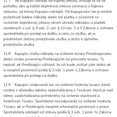
11.7 Ak Kupujúci odstúpi od Kúpnej zmluvy, zrušuje tá sa od
počiatku, ako aj každá doplnková zmluva súvisiaca s Kúpnou
zmluvou, od ktorej Kupujúci odstúpil. Od Kupujúceho nie je možné
požadovať žiadne náklady alebo iné platby v súvislosti so
zrušením doplnkovej zmluvy okrem úhrady nákladov a platieb
uvedených v ust. § 9 ods. 3, ust. § 10 ods. 3 a 5 Zákona o ochrane
spotrebiteľa pri predaji na diaľku a ceny za službu, ak je
predmetom zmluvy poskytnutie služby a došlo k úplnému
poskytnutiu služby.
11.8 Kupujúci znáša náklady na vrátenie tovaru Predávajúcemu
alebo osobe poverenej Predávajúcim na prevzatie tovaru. To
neplatí, ak Predávajúci súhlasil, že ich bude znášať sám alebo ak
si nesplnil povinnosť podľa § 3 ods. 1 písm. i) Zákona o ochrane
spotrebiteľa pri predaji na diaľku.
11.9 Kupujúci zodpovedá len za zníženie hodnoty tovaru, ktoré
vzniklo v dôsledku takého zaobchádzania s Tovarom, ktoré je nad
rámec zaobchádzania potrebného na zistenie vlastností a
funkčnosti Tovaru. Spotrebiteľ nezodpovedá za zníženie hodnoty
Tovaru, ak si Predávajúci nesplnil informačnú povinnosť o práve
Spotrebiteľa odstúpiť od zmluvy podľa § 3 ods. 1 písm. h) Zákona