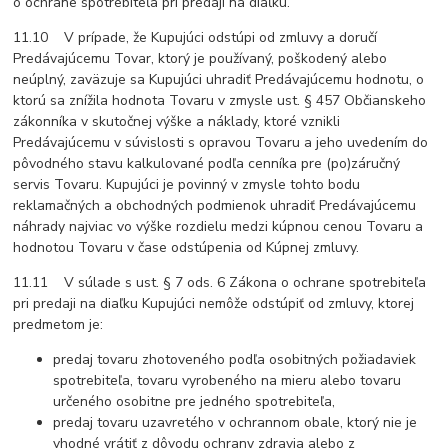
o ochrane spotrebiteľa pri predaji na diaľku.
11.10 V prípade, že Kupujúci odstúpi od zmluvy a doručí
Predávajúcemu Tovar, ktorý je používaný, poškodený alebo
neúplný, zaväzuje sa Kupujúci uhradiť Predávajúcemu hodnotu, o
ktorú sa znížila hodnota Tovaru v zmysle ust. § 457 Občianskeho
zákonníka v skutočnej výške a náklady, ktoré vznikli
Predávajúcemu v súvislosti s opravou Tovaru a jeho uvedením do
pôvodného stavu kalkulované podľa cenníka pre (po)záručný
servis Tovaru. Kupujúci je povinný v zmysle tohto bodu
reklamačných a obchodných podmienok uhradiť Predávajúcemu
náhrady najviac vo výške rozdielu medzi kúpnou cenou Tovaru a
hodnotou Tovaru v čase odstúpenia od Kúpnej zmluvy.
11.11 V súlade s ust. § 7 ods. 6 Zákona o ochrane spotrebiteľa
pri predaji na diaľku Kupujúci nemôže odstúpiť od zmluvy, ktorej
predmetom je:
predaj tovaru zhotoveného podľa osobitných požiadaviek
spotrebiteľa, tovaru vyrobeného na mieru alebo tovaru
určeného osobitne pre jedného spotrebiteľa,
predaj tovaru uzavretého v ochrannom obale, ktorý nie je
vhodné vrátiť z dôvodu ochrany zdravia alebo z