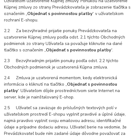
Užívateľom uzatvorenie Kúpnej zmluvy. Ponukou na uzatvorenie
Kúpnej zmluvy zo strany Prevádzkovateľa je zobrazenie tlačítka s
označením „
Objednať s povinnosťou platby
“ v užívateľskom
rozhraní E-shopu.
2.2 Za bezvýhradné prijatie ponuky Prevádzkovateľa na
uzatvorenie Kúpnej zmluvy podľa odst. 2.1 týchto Obchodných
podmienok zo strany Užívateľa sa považuje kliknutie na dané
tlačítko s označením „
Objednať s povinnosťou platby
“.
2.3 Bezvýhradným prijatím ponuky podľa odst. 2.2 týchto
Obchodných podmienok je uzatvorená Kúpna zmluva.
2.4 Zmluva je uzatvorená momentom, kedy elektronická
informácia o kliknutí na tlačítko „
Objednať s povinnosťou
platby
“ Užívateľom dôjde prostredníctvom siete Internet na
server, kde je nainštalovaný E-shop.
2.5 Užívateľ sa zaväzuje do príslušných textových polí v
užívateľskom prostredí E-shopu vyplniť pravdivé a úplné údaje,
najmä pravdivo vyplniť svoju emailovou adresu, identifikačné
údaje a prípadne dodaciu adresu. Užívateľ berie na vedomie, že
Prevádzkovateľ bude ním zadané údaje dôvodne považovať za