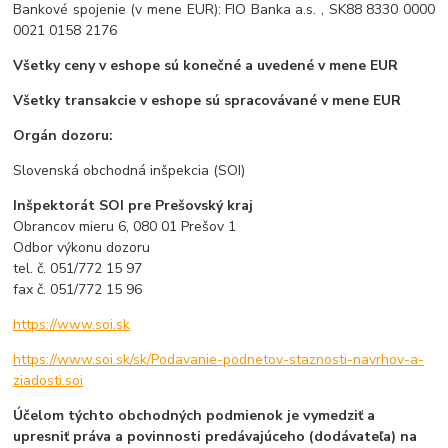
Bankové spojenie (v mene EUR): FIO Banka a.s. , SK88 8330 0000
0021 0158 2176
Všetky ceny v eshope sú konečné a uvedené v mene EUR
Všetky transakcie v eshope sú spracovávané v mene EUR
Orgán dozoru:
Slovenská obchodná inšpekcia (SOI)
Inšpektorát SOI pre Prešovský kraj
Obrancov mieru 6, 080 01 Prešov 1
Odbor výkonu dozoru
tel. č. 051/772 15 97
fax č. 051/772 15 96
https://www.soi.sk
https://www.soi.sk/sk/Podavanie-podnetov-staznosti-navrhov-a-
ziadosti.soi
Účelom týchto obchodných podmienok je vymedziť a
upresniť práva a povinnosti predávajúceho (dodávateľa) na