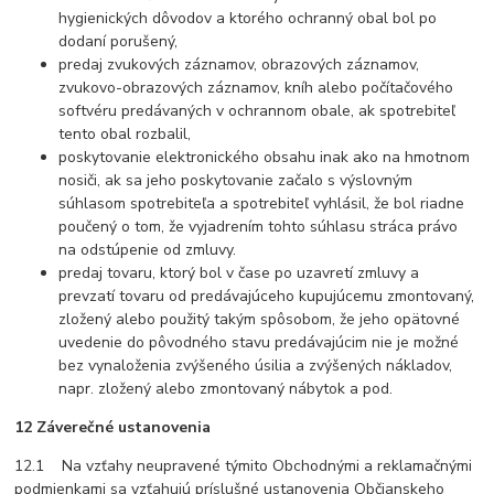
hygienických dôvodov a ktorého ochranný obal bol po
dodaní porušený,
predaj zvukových záznamov, obrazových záznamov,
zvukovo-obrazových záznamov, kníh alebo počítačového
softvéru predávaných v ochrannom obale, ak spotrebiteľ
tento obal rozbalil,
poskytovanie elektronického obsahu inak ako na hmotnom
nosiči, ak sa jeho poskytovanie začalo s výslovným
súhlasom spotrebiteľa a spotrebiteľ vyhlásil, že bol riadne
poučený o tom, že vyjadrením tohto súhlasu stráca právo
na odstúpenie od zmluvy.
predaj tovaru, ktorý bol v čase po uzavretí zmluvy a
prevzatí tovaru od predávajúceho kupujúcemu zmontovaný,
zložený alebo použitý takým spôsobom, že jeho opätovné
uvedenie do pôvodného stavu predávajúcim nie je možné
bez vynaloženia zvýšeného úsilia a zvýšených nákladov,
napr. zložený alebo zmontovaný nábytok a pod.
12 Záverečné ustanovenia
12.1 Na vzťahy neupravené týmito Obchodnými a reklamačnými
podmienkami sa vzťahujú príslušné ustanovenia Občianskeho