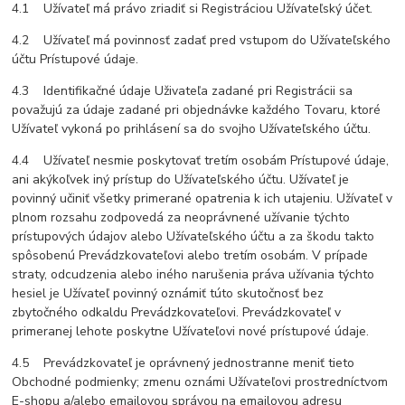
4.1 Užívateľ má právo zriadiť si Registráciou Užívateľský účet.
4.2 Užívateľ má povinnosť zadať pred vstupom do Užívateľského
účtu Prístupové údaje.
4.3 Identifikačné údaje Uživateľa zadané pri Registrácii sa
považujú za údaje zadané pri objednávke každého Tovaru, ktoré
Užívateľ vykoná po prihlásení sa do svojho Užívateľského účtu.
4.4 Užívateľ nesmie poskytovať tretím osobám Prístupové údaje,
ani akýkoľvek iný prístup do Užívateľského účtu. Užívateľ je
povinný učiniť všetky primerané opatrenia k ich utajeniu. Užívateľ v
plnom rozsahu zodpovedá za neoprávnené užívanie týchto
prístupových údajov alebo Užívateľského účtu a za škodu takto
spôsobenú Prevádzkovateľovi alebo tretím osobám. V prípade
straty, odcudzenia alebo iného narušenia práva užívania týchto
hesiel je Užívateľ povinný oznámiť túto skutočnosť bez
zbytočného odkaldu Prevádzkovateľovi. Prevádzkovateľ v
primeranej lehote poskytne Užívateľovi nové prístupové údaje.
4.5 Prevádzkovateľ je oprávnený jednostranne meniť tieto
Obchodné podmienky; zmenu oznámi Užívateľovi prostredníctvom
E-shopu a/alebo emailovou správou na emailovou adresu