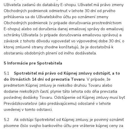
Užívateľa zadanú do databázy E-shopu. Uživateľ má právo zmeny
Obchodných podmienok odmietnuť v lehote 30 dní od prvého
prihlásenia sa do Užívateľského účtu po oznámení zmeny
Obchodných podmienok (v prípade doručovania prostredníctvom
E-shopu) alebo od doručenia danej emailovej správy do emailovej
schránky Užívateľa (v prípade doručovania emailovou správou) a
záväzok z tohoto dôvodu vypovedať vo výpovednej dobe 30 dní, o
ktorej zmluvné strany zhodne konštatujú, že je dostatočná k
obstaraniu obdobných plnení od iného dodávateľa.
5 Informácie pre Spotrebiteľa
5.1
Spotrebiteľ má právo od Kúpnej zmluvy odstúpiť, a to
do štrnástich 14 dní od prevzatia Tovaru
. V prípade, že
predmetom Kúpnej zmluvy je niekoľko druhou Tovaru alebo
dodanie niekoľkých častí, plynie táto lehota odo dňa prevzatia
poslednej dodávky Tovaru. Odstúpenie od Kúpnej zmluvy musí byť
Prevádzkovateľovi (ako predávajúcemu) odoslané v lehote
uvedenej v tomto odstavci.
5.2 Ak odstúpi Spotrebiteľ od Kúpnej zmluvy, je povinný oznámiť
písomne číslo svojho bankového účtu pre vrátenie kúpnej ceny za