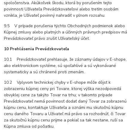
spoločenstva. Akúkoľvek škodu, ktorá by porušením tejto
povinnosti Užívateľa Prevádzkovateľovi alebo tretím osobám
vznikla, je Užívateľ povinný nahradiť v plnom rozsahu.
9.5 V prípade porušenia týchto Obchodných podmienok alebo
Kúpnej zmluvy alebo platných a účinných právnych predpisov má
Prevádzkovateľ právo zrušiť Užívateľský účet.
10 Prehlásenia Prevádzkovateľa
10.1 Prevádzkovateľ prehlasuje, že záznamy údajov v E-shope,
ako elektronickom systéme, sú spoľahlivé a sú vykonávané
systematicky a sú chránené proti zmenám.
10.2 Vplyvom technickej chyby v E-shope môže dôjsť k
zobrazeniu kúpnej ceny pri Tovare, ktorej výška nezodpovedá
obvyklej cene za takýto Tovar na trhu; v takomto prípade
Prevádzkovateľ nemá povinnosť dodať daný Tovar za zobrazenú
kúpnu cenu, kontaktuje Užívateľa a oznámi mu skutočnú kúpnu
cenu daného Tovaru a Užívateľ má právo sa rozhodnúť, či Tovar
za skutočnú kúpnu cenu prijme a pokiaľ sa tak nestane, ruší sa
Kúpna zmluva od počiatku.