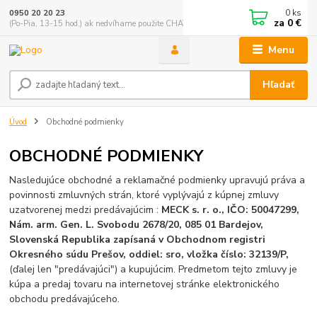
0
ks
0950 20 20 23
za
0 €
(Po-Pia, 13-15 hod.) ak nedvíhame použite CHATBOX
Menu
Hľadať
Úvod
Obchodné podmienky
OBCHODNÉ PODMIENKY
Nasledujúce obchodné a reklamačné podmienky upravujú práva a
povinnosti zmluvných strán, ktoré vyplývajú z kúpnej zmluvy
uzatvorenej medzi predávajúcim :
MECK s. r. o., IČO: 50047299,
Nám. arm. Gen. L. Svobodu 2678/20, 085 01 Bardejov,
Slovenská Republika zapísaná v Obchodnom registri
Okresného súdu Prešov, oddiel: sro, vložka číslo: 32139/P,
(ďalej len "predávajúci") a kupujúcim. Predmetom tejto zmluvy je
kúpa a predaj tovaru na internetovej stránke elektronického
obchodu predávajúceho.