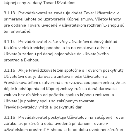
kúpnej ceny za daný Tovar Užívateľom.
3.1.13 Prevádzkovateľ sa zaväzuje dodať Tovar Užívateľovi v
primeranej lehote od uzatvorenia Kúpnej zmluvy. Všetky lehoty
pre dodanie Tovaru uvedené v užívateľskom rozhraní E-shopu sú
len orientačné.
3.1.14 Prevádzkovateľ zašle vždy Užívateľovi daňový doklad -
faktúru v elektronickej podobe, a to na emailovou adresu
Užívateľa zadanú pri danej objednávke do Užívateľského
prostredia E-shopu.
3.1.15 Ak je Prevádzkovateľom spoločne s Tovarom poskytnutý
Užívateľovi dar, je darovacia zmluva medzi Užívateľom a
Prevádzkovateľom uzatvorená s rozväzovacou podmienkou, že ak
dôjde k odstúpeniu od Kúpnej zmluvy, ruší sa daná darovacia
zmluva bez ďalšieho od počiatku spolu s kúpnou zmluvou a
Užívateľ je povinný spolu so zakúpeným tovarom
Prevýdzkovateľovi vrátiť aj poskytnutý dar.
3.1.16 Prevádzkovateľ poskytuje Užívateľovi na zakúpený Tovar
záruku, ak je záručná doba uvedená pri danom Tovare v
užívateľskom prostredí E-shopu, a to po dobu uvedenej záručnej