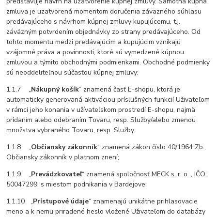
predstavuje návrh na uzatvorenie kúpnej zmluvy. Samotná kúpna
zmluva je uzatvorená momentom doručenia záväzného súhlasu
predávajúceho s návrhom kúpnej zmluvy kupujúcemu, t.j.
záväzným potvrdením objednávky zo strany predávajúceho. Od
tohto momentu medzi predávajúcim a kupujúcim vznikajú
vzájomné práva a povinnosti, ktoré sú vymedzené kúpnou
zmluvou a týmito obchodnými podmienkami. Obchodné podmienky
sú neoddeliteľnou súčasťou kúpnej zmluvy;
1.1.7 „
Nákupný košík
“ znamená časť E-shopu, ktorá je
automaticky generovaná aktiváciou príslušných funkcií Uživateľom
v rámci jeho konania v užívateľskom prostredí E-shopu, najmä
pridaním alebo odebraním Tovaru, resp. Služby/alebo zmenou
množstva vybraného Tovaru, resp. Služby;
1.1.8 „
Občiansky zákonník
“ znamená zákon číslo 40/1964 Zb.,
Občiansky zákonník v platnom znení;
1.1.9 „
Prevádzkovateľ
“ znamená spoločnosť MECK s. r. o. , IČO:
50047299
, s miestom podnikania v Bardejove;
1.1.10 „
Prístupové údaje
“ znamenajú unikátne prihlasovacie
meno a k nemu priradené heslo vložené Uživateľom do databázy