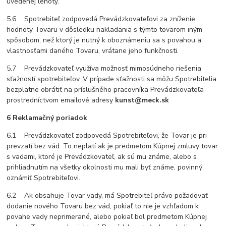
uvedenej lehoty.
5.6 Spotrebiteľ zodpovedá Prevádzkovateľovi za zníženie
hodnoty Tovaru v dôsledku nakladania s týmto tovarom iným
spôsobom, než ktorý je nutný k oboznámeniu sa s povahou a
vlastnosťami daného Tovaru, vrátane jeho funkčnosti.
5.7 Prevádzkovateľ využíva možnosť mimosúdneho riešenia
sťažností spotrebiteľov. V prípade sťažnosti sa môžu Spotrebitelia
bezplatne obrátiť na príslušného pracovníka Prevádzkovateľa
prostredníctvom emailové adresy
kunst@meck.sk
6 Reklamačný poriadok
6.1 Prevádzkovateľ zodpovedá Spotrebiteľovi, že Tovar je pri
prevzatí bez vád. To neplatí ak je predmetom Kúpnej zmluvy tovar
s vadami, ktoré je Prevádzkovateľ, ak sú mu známe, alebo s
prihliadnutím na všetky okolnosti mu mali byť známe, povinný
oznámiť Spotrebiteľovi.
6.2 Ak obsahuje Tovar vady, má Spotrebiteľ právo požadovať
dodanie nového Tovaru bez vád, pokiaľ to nie je vzhľadom k
povahe vady neprimerané, alebo pokiaľ bol predmetom Kúpnej