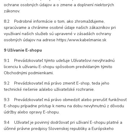
ochrane osobných údajov a o zmene a doplnení niektorých
zákonov.
8.2 Podrobné informácie o tom, ako zhromažďujeme,
spracúvame a chránime osobné údaje našich zákazníkov pri
využívaní našich služieb sú upravené v zásadách ochrany
osobných údajov na adrese https:/www.kabelmanie.sk
9 Užívanie E-shopu
9.1 Prevádzkovateľ týmto udeľuje Užívateľovi nevýhradnú
licenciu k užívaniu E-shopu spôsobom predvídaným týmito
Obchodnými podmienkami.
9.2 Prevádzkovateľ má právo zmeniť E-shop, teda jeho
technické riešenie a/alebo užívateľské rozhranie.
9.3 Prevádzkovateľ má právo obmedziť alebo prerušiť funkčnosť
E-shopu prípadne prístup k nemu na dobu nevyhnutnú z dôvodu
údržby alebo opravy E-shopu.
9.4 Užívateľ je povinný dodržovať pri užívaní E-shopu platné a
účinné právne predpisy Slovenskej republiky a Európskeho