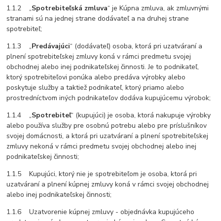
1.1.2 „
Spotrebiteľská zmluva
“ je Kúpna zmluva, ak zmluvnými
stranami sú na jednej strane dodávateľ a na druhej strane
spotrebiteľ;
1.1.3 „
Predávajúci
“ (dodávateľ) osoba, ktorá pri uzatváraní a
plnení spotrebiteľskej zmluvy koná v rámci predmetu svojej
obchodnej alebo inej podnikateľskej činnosti. Je to podnikateľ,
ktorý spotrebiteľovi ponúka alebo predáva výrobky alebo
poskytuje služby a taktiež podnikateľ, ktorý priamo alebo
prostredníctvom iných podnikateľov dodáva kupujúcemu výrobok;
1.1.4 „
Spotrebiteľ
“ (kupujúci) je osoba, ktorá nakupuje výrobky
alebo používa služby pre osobnú potrebu alebo pre príslušníkov
svojej domácnosti, a ktorá pri uzatváraní a plnení spotrebiteľskej
zmluvy nekoná v rámci predmetu svojej obchodnej alebo inej
podnikateľskej činnosti;
1.1.5 Kupujúci, ktorý nie je spotrebiteľom je osoba, ktorá pri
uzatváraní a plnení kúpnej zmluvy koná v rámci svojej obchodnej
alebo inej podnikateľskej činnosti;
1.1.6 Uzatvorenie kúpnej zmluvy - objednávka kupujúceho