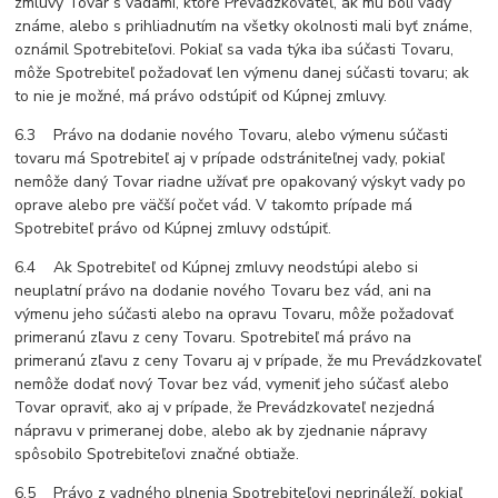
zmluvy Tovar s vadami, ktoré Prevádzkovateľ, ak mu boli vady
známe, alebo s prihliadnutím na všetky okolnosti mali byť známe,
oznámil Spotrebiteľovi. Pokiaľ sa vada týka iba súčasti Tovaru,
môže Spotrebiteľ požadovať len výmenu danej súčasti tovaru; ak
to nie je možné, má právo odstúpiť od Kúpnej zmluvy.
6.3 Právo na dodanie nového Tovaru, alebo výmenu súčasti
tovaru má Spotrebiteľ aj v prípade odstrániteľnej vady, pokiaľ
nemôže daný Tovar riadne užívať pre opakovaný výskyt vady po
oprave alebo pre väčší počet vád. V takomto prípade má
Spotrebiteľ právo od Kúpnej zmluvy odstúpiť.
6.4 Ak Spotrebiteľ od Kúpnej zmluvy neodstúpi alebo si
neuplatní právo na dodanie nového Tovaru bez vád, ani na
výmenu jeho súčasti alebo na opravu Tovaru, môže požadovať
primeranú zľavu z ceny Tovaru. Spotrebiteľ má právo na
primeranú zľavu z ceny Tovaru aj v prípade, že mu Prevádzkovateľ
nemôže dodať nový Tovar bez vád, vymeniť jeho súčasť alebo
Tovar opraviť, ako aj v prípade, že Prevádzkovateľ nezjedná
nápravu v primeranej dobe, alebo ak by zjednanie nápravy
spôsobilo Spotrebiteľovi značné obtiaže.
6.5 Právo z vadného plnenia Spotrebiteľovi neprináleží, pokiaľ