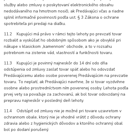
služby alebo zmluvy o poskytovaní elektronického obsahu
nedodávaného na hmotnom nosiči, ak Predávajúci včas a riadne
splnil informačné povinnosti podľa ust. § 3 Zákona o ochrane
spotrebiteľa pri predaji na diaľku.
11.2 Kupujúci má právo v rámci tejto lehoty po prevzatí tovar
rozbaliť a vyskúšať ho obdobným spôsobom ako je obvyklé pri
nákupe v klasickom „kamennom“ obchode, a to v rozsahu
potrebnom na zistenie vád, vlastností a funkčnosti tovaru.
11.3 Kupujúci je povinný najneskôr do 14 dní odo dňa
odstúpenia od zmluvy zaslať tovar späť alebo ho odovzdať
Predávajúcemu alebo osobe poverenej Predávajúcim na prevzatie
tovaru. To neplatí, ak Predávajúci navrhne, že si tovar vyzdvihne
osobne alebo prostredníctvom ním poverenej osoby. Lehota podľa
prvej vety sa považuje za zachovanú, ak bol tovar odovzdaný na
prepravu najneskôr v posledný deň lehoty.
11.4 Odstúpiť od zmluvy nie je možné pri tovare uzavretom v
ochrannom obale, ktorý nie je vhodné vrátiť z dôvodu ochrany
zdravia alebo z hygienických dôvodov a ktorého ochranný obal
bol po dodaní porušený.