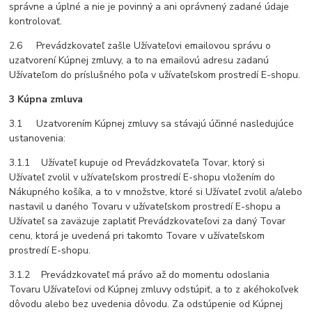
správne a úplné a nie je povinný a ani oprávnený zadané údaje
kontrolovať.
2.6 Prevádzkovateľ zašle Užívateľovi emailovou správu o
uzatvorení Kúpnej zmluvy, a to na emailovú adresu zadanú
Užívateľom do príslušného poľa v užívateľskom prostredí E-shopu.
3 Kúpna zmluva
3.1 Uzatvorením Kúpnej zmluvy sa stávajú účinné nasledujúce
ustanovenia:
3.1.1 Užívateľ kupuje od Prevádzkovateľa Tovar, ktorý si
Užívateľ zvolil v užívateľskom prostredí E-shopu vložením do
Nákupného košíka, a to v množstve, ktoré si Užívateľ zvolil a/alebo
nastavil u daného Tovaru v užívateľskom prostredí E-shopu a
Užívateľ sa zaväzuje zaplatiť Prevádzkovateľovi za daný Tovar
cenu, ktorá je uvedená pri takomto Tovare v užívateľskom
prostredí E-shopu.
3.1.2 Prevádzkovateľ má právo až do momentu odoslania
Tovaru Užívateľovi od Kúpnej zmluvy odstúpiť, a to z akéhokoľvek
dôvodu alebo bez uvedenia dôvodu. Za odstúpenie od Kúpnej