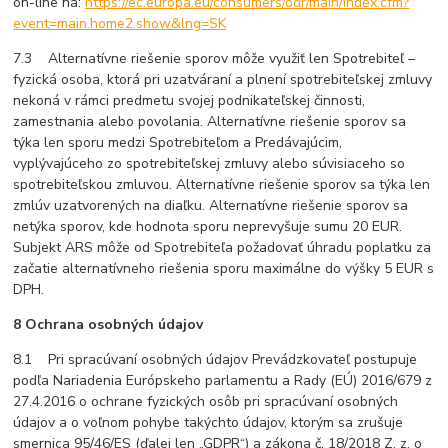
on-line na:
https://ec.europa.eu/consumers/odr/main/index.cfm?
event=main.home2.show&lng=SK
7.3 Alternatívne riešenie sporov môže využiť len Spotrebiteľ –
fyzická osoba, ktorá pri uzatváraní a plnení spotrebiteľskej zmluvy
nekoná v rámci predmetu svojej podnikateľskej činnosti,
zamestnania alebo povolania. Alternatívne riešenie sporov sa
týka len sporu medzi Spotrebiteľom a Predávajúcim,
vyplývajúceho zo spotrebiteľskej zmluvy alebo súvisiaceho so
spotrebiteľskou zmluvou. Alternatívne riešenie sporov sa týka len
zmlúv uzatvorených na diaľku. Alternatívne riešenie sporov sa
netýka sporov, kde hodnota sporu neprevyšuje sumu 20 EUR.
Subjekt ARS môže od Spotrebiteľa požadovať úhradu poplatku za
začatie alternatívneho riešenia sporu maximálne do výšky 5 EUR s
DPH.
8 Ochrana osobných údajov
8.1 Pri spracúvaní osobných údajov Prevádzkovateľ postupuje
podľa Nariadenia Európskeho parlamentu a Rady (EÚ) 2016/679 z
27.4.2016 o ochrane fyzických osôb pri spracúvaní osobných
údajov a o voľnom pohybe takýchto údajov, ktorým sa zrušuje
smernica 95/46/ES (ďalej len „GDPR“) a zákona č. 18/2018 Z. z. o