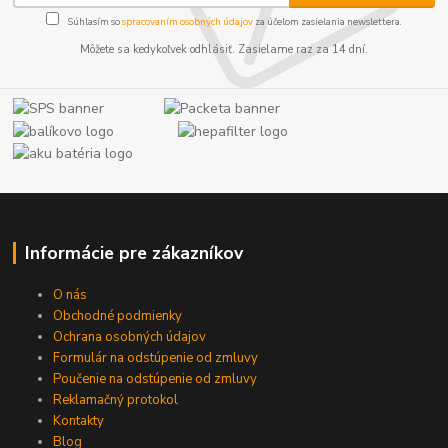
Súhlasím so
spracovaním osobných údajov
za účelom zasielania newslettera.
Môžete sa kedykoľvek odhlásiť. Zasielame raz za 14 dní.
Informácie pre zákazníkov
O nás
Obchodné podmienky
Ochrana osobných údajov
Formulár na odstúpenie od zmluvy
Poučenie na odstúpenie od zmluvy
Reklamačný protokol
Kontakty
Blog