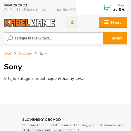
0
ks
0950 20 20 23
za
0 €
(Po-Pia, 13-15 hod.) ak nedvíhame použite CHATBOX
Menu
Hľadať
Úvod
Adaptéry
Sony
Sony
V tejto kategórii nebol nájdený žiadny tovar.
SLOVENSKÝ OBCHOD
Vrátenie tovaru, odstúpenie od zmluvy, príp. reklamácia bez
zbytočných komplikácii v rámci SR