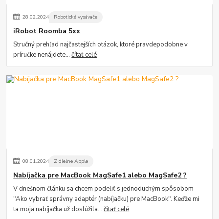
28
.
02
.
2024
Robotické vysávače
iRobot Roomba 5xx
Stručný prehľad najčastejších otázok, ktoré pravdepodobne v
príručke nenájdete...
čítať celé
08
.
01
.
2024
Z dielne Apple
Nabíjačka pre MacBook MagSafe1 alebo MagSafe2 ?
V dnešnom článku sa chcem podeliť s jednoduchým spôsobom
"Ako vybrať správny adaptér (nabíjačku) pre MacBook". Keďže mi
ta moja nabíjačka už doslúžila...
čítať celé