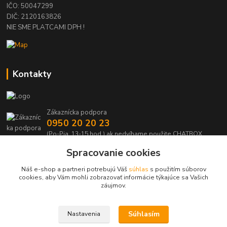
IČO: 50047299
DIČ: 2120163826
NIE SME PLATCAMI DPH !
Kontakty
Zákaznícka podpora
0950 20 20 23
(Po-Pia, 13-15 hod.) ak nedvíhame použite CHATBOX
Spracovanie cookies
info@kabelmanie.sk
Náš e-shop a partneri potrebujú Váš
súhlas
s použitím súborov
cookies, aby Vám mohli zobrazovať informácie týkajúce sa Vašich
záujmov.
Súhlasím
Nastavenia
Upravit sběr cookies.