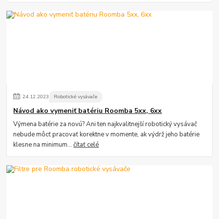
24
.
12
.
2023
Robotické vysávače
Návod ako vymeniť batériu Roomba 5xx, 6xx
Výmena batérie za novú? Ani ten najkvalitnejší robotický vysávač
nebude môcť pracovať korektne v momente, ak výdrž jeho batérie
klesne na minimum...
čítať celé