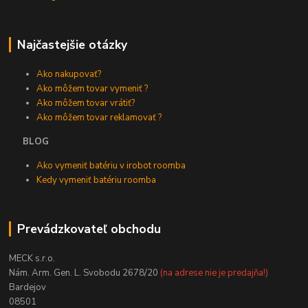
Najčastejšie otázky
Ako nakupovať?
Ako môžem tovar vymeniť ?
Ako môžem tovar vrátiť?
Ako môžem tovar reklamovať ?
BLOG
Ako vymeniť batériu v irobot roomba
Kedy vymeniť batériu roomba
Prevádzkovateľ obchodu
MECK s.r.o.
Nám. Arm. Gen. L. Svobodu 2678/20
(na adrese nie je predajňa!)
Bardejov
08501