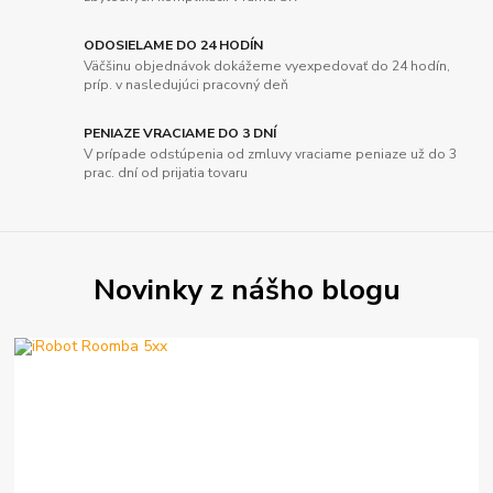
ODOSIELAME DO 24 HODÍN
Väčšinu objednávok dokážeme vyexpedovať do 24 hodín,
príp. v nasledujúci pracovný deň
PENIAZE VRACIAME DO 3 DNÍ
V prípade odstúpenia od zmluvy vraciame peniaze už do 3
prac. dní od prijatia tovaru
Novinky z nášho blogu