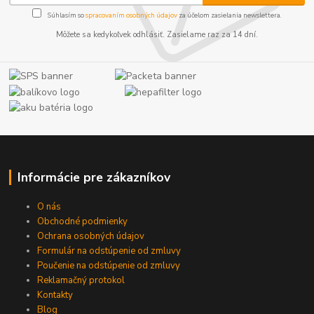
Súhlasím so
spracovaním osobných údajov
za účelom zasielania newslettera.
Môžete sa kedykoľvek odhlásiť. Zasielame raz za 14 dní.
Informácie pre zákazníkov
O nás
Obchodné podmienky
Ochrana osobných údajov
Formulár na odstúpenie od zmluvy
Poučenie na odstúpenie od zmluvy
Reklamačný protokol
Kontakty
Blog