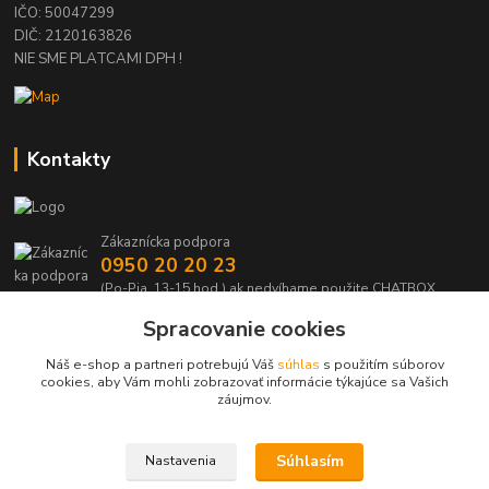
IČO: 50047299
DIČ: 2120163826
NIE SME PLATCAMI DPH !
Kontakty
Zákaznícka podpora
0950 20 20 23
(Po-Pia, 13-15 hod.) ak nedvíhame použite CHATBOX
Spracovanie cookies
info@kabelmanie.sk
Náš e-shop a partneri potrebujú Váš
súhlas
s použitím súborov
cookies, aby Vám mohli zobrazovať informácie týkajúce sa Vašich
záujmov.
Súhlasím
Nastavenia
Upravit sběr cookies.