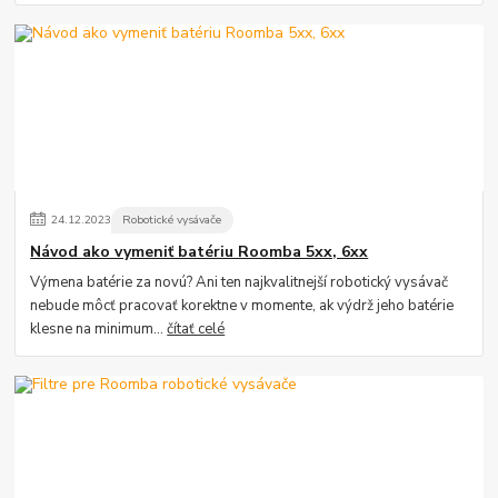
24
.
12
.
2023
Robotické vysávače
Návod ako vymeniť batériu Roomba 5xx, 6xx
Výmena batérie za novú? Ani ten najkvalitnejší robotický vysávač
nebude môcť pracovať korektne v momente, ak výdrž jeho batérie
klesne na minimum...
čítať celé