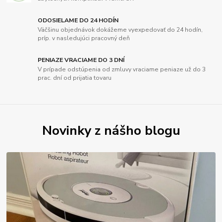
ODOSIELAME DO 24 HODÍN
Väčšinu objednávok dokážeme vyexpedovať do 24 hodín,
príp. v nasledujúci pracovný deň
PENIAZE VRACIAME DO 3 DNÍ
V prípade odstúpenia od zmluvy vraciame peniaze už do 3
prac. dní od prijatia tovaru
Novinky z nášho blogu