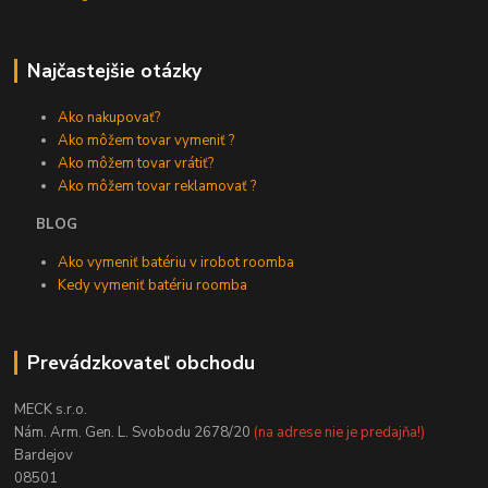
Najčastejšie otázky
Ako nakupovať?
Ako môžem tovar vymeniť ?
Ako môžem tovar vrátiť?
Ako môžem tovar reklamovať ?
BLOG
Ako vymeniť batériu v irobot roomba
Kedy vymeniť batériu roomba
Prevádzkovateľ obchodu
MECK s.r.o.
Nám. Arm. Gen. L. Svobodu 2678/20
(na adrese nie je predajňa!)
Bardejov
08501