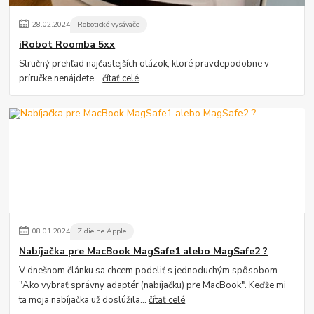
28
.
02
.
2024
Robotické vysávače
iRobot Roomba 5xx
Stručný prehľad najčastejších otázok, ktoré pravdepodobne v
príručke nenájdete...
čítať celé
08
.
01
.
2024
Z dielne Apple
Nabíjačka pre MacBook MagSafe1 alebo MagSafe2 ?
V dnešnom článku sa chcem podeliť s jednoduchým spôsobom
"Ako vybrať správny adaptér (nabíjačku) pre MacBook". Keďže mi
ta moja nabíjačka už doslúžila...
čítať celé