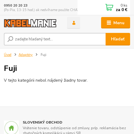
0
ks
0950 20 20 23
za
0 €
(Po-Pia, 13-15 hod.) ak nedvíhame použite CHATBOX
Menu
Hľadať
Úvod
Adaptéry
Fuji
Fuji
V tejto kategórii nebol nájdený žiadny tovar.
SLOVENSKÝ OBCHOD
Vrátenie tovaru, odstúpenie od zmluvy, príp. reklamácia bez
zbytočných komplikácii v rámci SR