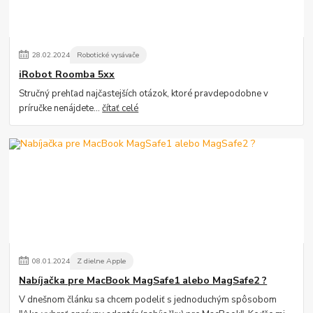
28
.
02
.
2024
Robotické vysávače
iRobot Roomba 5xx
Stručný prehľad najčastejších otázok, ktoré pravdepodobne v
príručke nenájdete...
čítať celé
08
.
01
.
2024
Z dielne Apple
Nabíjačka pre MacBook MagSafe1 alebo MagSafe2 ?
V dnešnom článku sa chcem podeliť s jednoduchým spôsobom