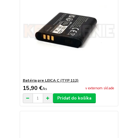
Batéria pre LEICA C (TYP 112)
15,90 €
v externom sklade
/
ks
Pridať do košíka