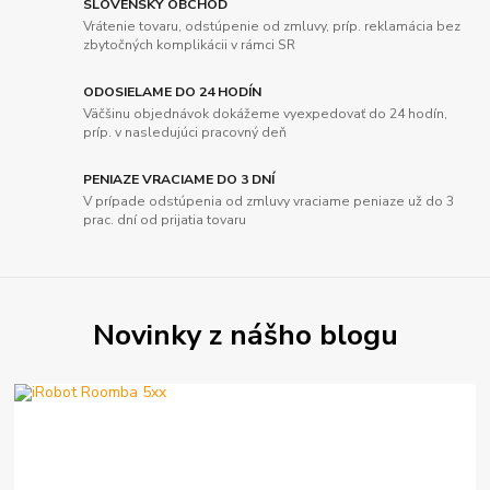
SLOVENSKÝ OBCHOD
Vrátenie tovaru, odstúpenie od zmluvy, príp. reklamácia bez
zbytočných komplikácii v rámci SR
ODOSIELAME DO 24 HODÍN
Väčšinu objednávok dokážeme vyexpedovať do 24 hodín,
príp. v nasledujúci pracovný deň
PENIAZE VRACIAME DO 3 DNÍ
V prípade odstúpenia od zmluvy vraciame peniaze už do 3
prac. dní od prijatia tovaru
Novinky z nášho blogu