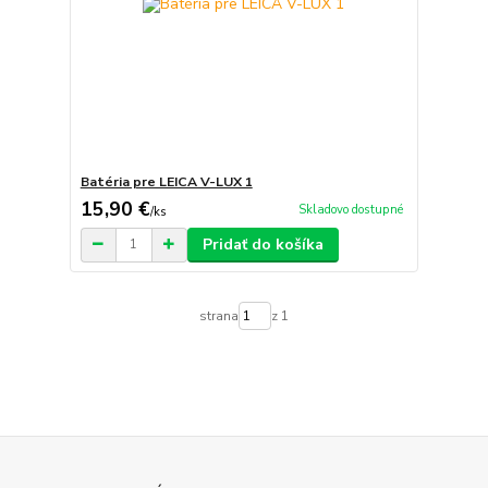
Batéria pre LEICA V-LUX 1
15,90 €
Skladovo dostupné
/
ks
Pridať do košíka
strana
z 1