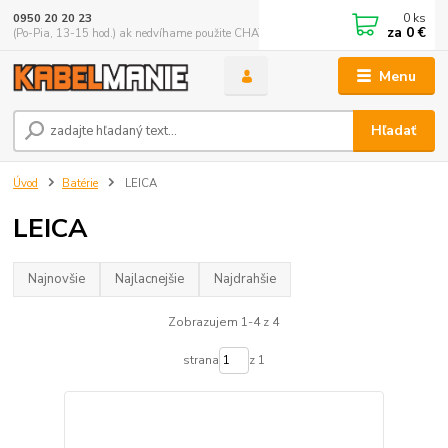
0
ks
0950 20 20 23
za
0 €
(Po-Pia, 13-15 hod.) ak nedvíhame použite CHATBOX
Menu
Hľadať
Úvod
Batérie
LEICA
LEICA
Najnovšie
Najlacnejšie
Najdrahšie
Zobrazujem 1-4 z 4
strana
z 1