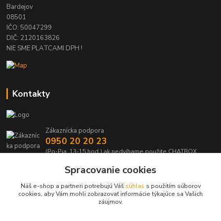
Bardejov
08501
IČO: 50047299
DIČ: 2120163826
NIE SME PLATCAMI DPH !
Kontakty
Zákaznícka podpora
0950 20 20 23
(Po-Pia, 13-15 hod.) ak nedvíhame použite CHATBOX
Spracovanie cookies
info@kabelmanie.sk
Náš e-shop a partneri potrebujú Váš
súhlas
s použitím súborov
cookies, aby Vám mohli zobrazovať informácie týkajúce sa Vašich
záujmov.