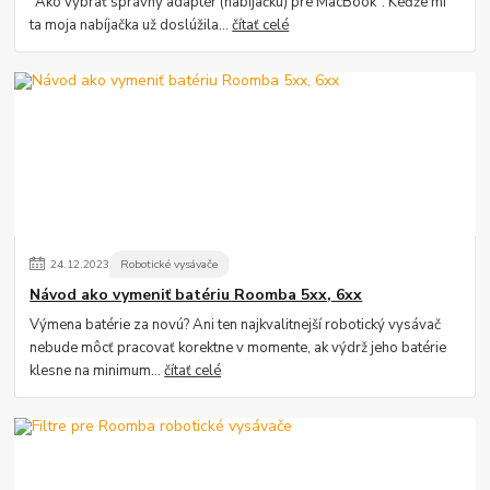
"Ako vybrať správny adaptér (nabíjačku) pre MacBook". Keďže mi
ta moja nabíjačka už doslúžila...
čítať celé
24
.
12
.
2023
Robotické vysávače
Návod ako vymeniť batériu Roomba 5xx, 6xx
Výmena batérie za novú? Ani ten najkvalitnejší robotický vysávač
nebude môcť pracovať korektne v momente, ak výdrž jeho batérie
klesne na minimum...
čítať celé