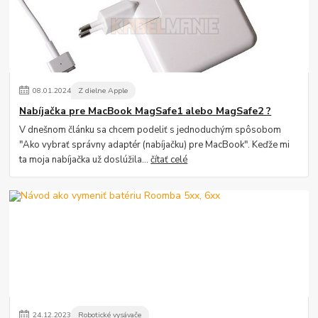
08
.
01
.
2024
Z dielne Apple
Nabíjačka pre MacBook MagSafe1 alebo MagSafe2 ?
V dnešnom článku sa chcem podeliť s jednoduchým spôsobom
"Ako vybrať správny adaptér (nabíjačku) pre MacBook". Keďže mi
ta moja nabíjačka už doslúžila...
čítať celé
24
.
12
.
2023
Robotické vysávače