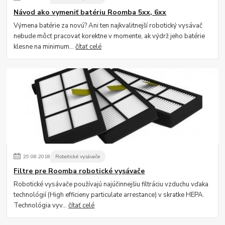
Návod ako vymeniť batériu Roomba 5xx, 6xx
Výmena batérie za novú? Ani ten najkvalitnejší robotický vysávač
nebude môcť pracovať korektne v momente, ak výdrž jeho batérie
klesne na minimum...
čítať celé
29
.
08
.
2018
Robotické vysávače
Filtre pre Roomba robotické vysávače
Robotické vysávače používajú najúčinnejšiu filtráciu vzduchu vďaka
technológií (High efficieny particulate arrestance) v skratke HEPA.
Technológia vyv...
čítať celé