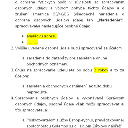
o ochrane fyzických osôb v súvislosti so spracovaním
osobných údajov a voľnom pohybe týchto údajov a o
zrušení smernice 95/46/ES (všeobecné nariadenie o
ochrane osobných údajov) (ďalej len
„Nariadenie“
),
spracovával/a nasledujúce osobné údaje:
emailovú adresu
………….
Vyššie uvedené osobné údaje budú spracované za účelom:
zaradenia do databázy pre zasielanie online
obchodných oznámení.
úhlas na spracovanie udeľujete po dobu
3 rokov
a to za
účelom:
zasielania obchodných oznámení, ak túto dobu
nepredĺžite
Spracovanie osobných údajov je vykonávané Správcom
osobných údajov, osobné údaje však môžu spracovávať aj
títo spracovatelia:
Poskytovateľom služby Eshop-rychlo, prevádzkovanej
spoločnosťou Golemos s.r.o., sídlom Zátkovo nábřeží