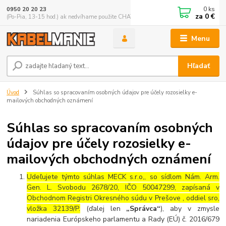
0
ks
0950 20 20 23
za
0 €
(Po-Pia, 13-15 hod.) ak nedvíhame použite CHATBOX
Menu
Hľadať
Úvod
Súhlas so spracovaním osobných údajov pre účely rozosielky e-
mailových obchodných oznámení
Súhlas so spracovaním osobných
údajov pre účely rozosielky e-
mailových obchodných oznámení
Udeľujete týmto súhlas
MECK s.r.o,
, so sídlom
Nám. Arm.
Gen. L. Svobodu 2678/20
, IČO
50047299
, zapísaná v
Obchodnom Registri Okresného súdu v Prešove
, oddiel sro,
vložka 32139/P.
(ďalej len
„Správca“
), aby v zmysle
nariadenia Európskeho parlamentu a Rady (EÚ) č. 2016/679