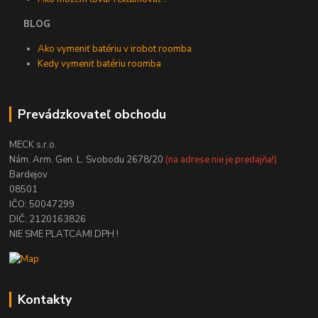
BLOG
Ako vymeniť batériu v irobot roomba
Kedy vymeniť batériu roomba
Prevádzkovateľ obchodu
MECK s.r.o.
Nám. Arm. Gen. L. Svobodu 2678/20
(na adrese nie je predajňa!)
Bardejov
08501
IČO: 50047299
DIČ: 2120163826
NIE SME PLATCAMI DPH !
Kontakty