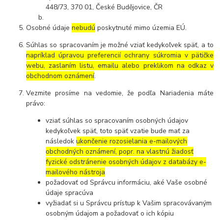
448/73, 370 01, České Budějovice, ČR
Osobné údaje
nebudú
poskytnuté mimo územia EÚ.
Súhlas so spracovaním je možné vziať kedykoľvek späť, a to
napríklad úpravou preferencií ochrany súkromia v pätičke
webu, zaslaním listu, emailu alebo preklikom na odkaz v
obchodnom oznámení
.
Vezmite prosíme na vedomie, že podľa Nariadenia máte
právo:
vziať súhlas so spracovaním osobných údajov
kedykoľvek späť, toto späť vzatie bude mať za
následok
ukončenie rozosielania e-mailových
obchodných oznámení, popr. na vlastnú žiadosť
fyzické odstránenie osobných údajov z databázy e-
mailového nástroja
požadovať od Správcu informáciu, aké Vaše osobné
údaje spracúva
vyžiadať si u Správcu prístup k Vašim spracovávaným
osobným údajom a požadovať o ich kópiu