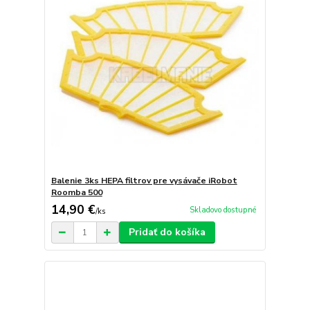
Balenie 3ks HEPA filtrov pre vysávače iRobot
Roomba 500
14,90 €
Skladovo dostupné
/
ks
Pridať do košíka