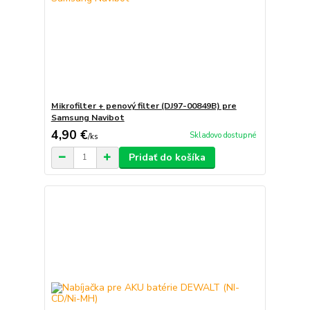
Mikrofilter + penový filter (DJ97-00849B) pre
Samsung Navibot
4,90 €
Skladovo dostupné
/
ks
Pridať do košíka