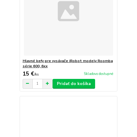
Hlavné kefy pre vysávače iRobot modely Roomba
série 600, 6xx
15 €
Skladovo dostupné
/
ks
Pridať do košíka