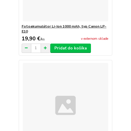
Fotoakumulátor Li-Ion 1000 mAh, typ Canon LP-
E10
19,90 €
v externom sklade
/
ks
Pridať do košíka