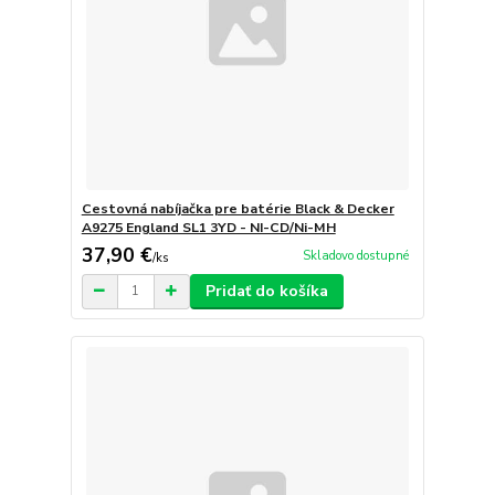
Cestovná nabíjačka pre batérie Black & Decker
A9275 England SL1 3YD - NI-CD/Ni-MH
37,90 €
Skladovo dostupné
/
ks
Pridať do košíka