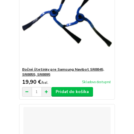
Bočné štetinky pre Samsung Navibot SR8845,
SR8855, SR8895
19,90 €
Skladovo dostupné
/
bal.
Pridať do košíka