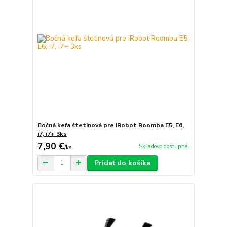
Bočná kefa štetinová pre iRobot Roomba E5, E6,
i7, i7+ 3ks
7,90 €
Skladovo dostupné
/
ks
Pridať do košíka