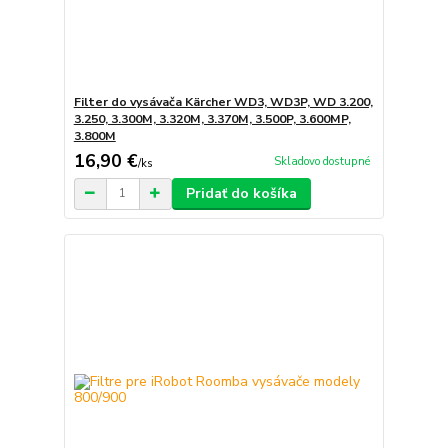
Filter do vysávača Kärcher WD3, WD3P, WD 3.200,
3.250, 3.300M, 3.320M, 3.370M, 3.500P, 3.600MP,
3.800M
16,90 €
Skladovo dostupné
/
ks
Pridať do košíka