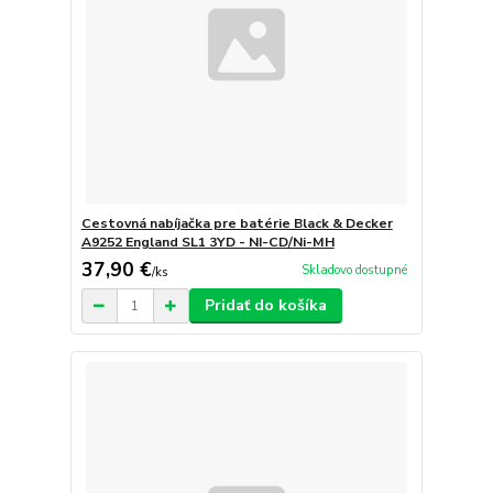
Cestovná nabíjačka pre batérie Black & Decker
A9252 England SL1 3YD - NI-CD/Ni-MH
37,90 €
Skladovo dostupné
/
ks
Pridať do košíka