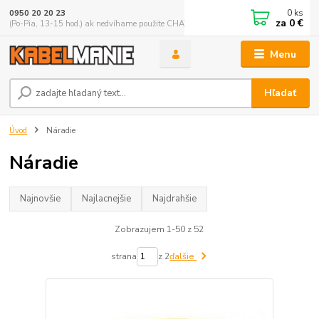
0
ks
0950 20 20 23
za
0 €
(Po-Pia, 13-15 hod.) ak nedvíhame použite CHATBOX
Menu
Hľadať
Úvod
Náradie
Náradie
Najnovšie
Najlacnejšie
Najdrahšie
Zobrazujem 1-50 z 52
strana
z 2
ďalšie