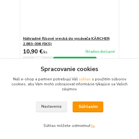
Náhradné flísové vrecká do vysávača KÄRCHER
2.863-006 (5KS)
10,90 €
Skladovo dostupné
/
ks
Pridať do košíka
Spracovanie cookies
Náš e-shop a partneri potrebujú Váš
súhlas
s použitím súborov
cookies, aby Vám mohli zobrazovať informácie týkajúce sa Vašich
záujmov.
Súhlasím
Nastavenia
Súhlas môžete odmietnuť
tu
.