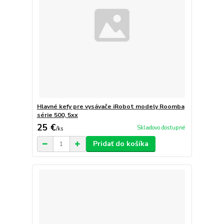
Hlavné kefy pre vysávače iRobot modely Roomba
série 500, 5xx
25 €
Skladovo dostupné
/
ks
Pridať do košíka