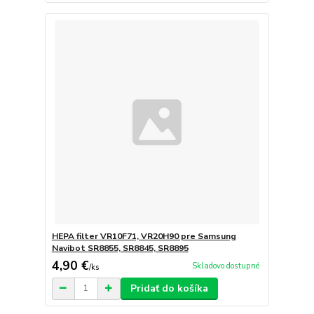
HEPA filter VR10F71, VR20H90 pre Samsung
Navibot SR8855, SR8845, SR8895
4,90 €
Skladovo dostupné
/
ks
Pridať do košíka