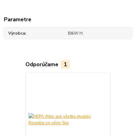
Parametre
Výrobca
B&W H.
Odporúčame
1