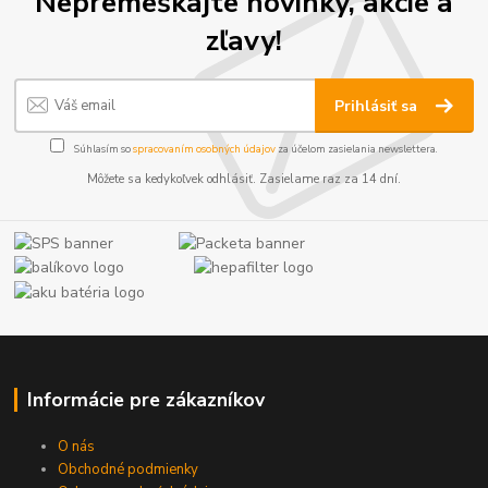
Nepremeškajte novinky, akcie a
zľavy!
Prihlásiť sa
Súhlasím so
spracovaním osobných údajov
za účelom zasielania newslettera.
Môžete sa kedykoľvek odhlásiť. Zasielame raz za 14 dní.
Informácie pre zákazníkov
O nás
Obchodné podmienky