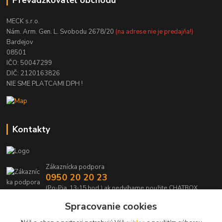
Prevádzkovateľ obchodu
MECK s.r.o.
Nám. Arm. Gen. L. Svobodu 2678/20
(na adrese nie je predajňa!)
Bardejov
08501
IČO: 50047299
DIČ: 2120163826
NIE SME PLATCAMI DPH !
Kontakty
Zákaznícka podpora
0950 20 20 23
(Po-Pia, 13-15 hod.) ak nedvíhame použite CHATBOX
Spracovanie cookies
info@kabelmanie.sk