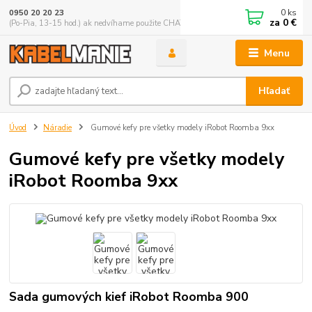
0
ks
0950 20 20 23
za
0 €
(Po-Pia, 13-15 hod.) ak nedvíhame použite CHATBOX
Menu
Hľadať
Úvod
Náradie
Gumové kefy pre všetky modely iRobot Roomba 9xx
Gumové kefy pre všetky modely
iRobot Roomba 9xx
Sada gumových kief iRobot Roomba 900