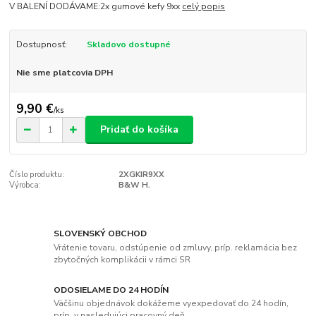
V BALENÍ DODÁVAME:2x gumové kefy 9xx
celý popis
Dostupnosť:
Skladovo dostupné
Nie sme platcovia DPH
9,90 €
/
ks
Pridať do košíka
Číslo produktu:
2XGKIR9XX
Výrobca:
B&W H.
SLOVENSKÝ OBCHOD
Vrátenie tovaru, odstúpenie od zmluvy, príp. reklamácia bez
zbytočných komplikácii v rámci SR
ODOSIELAME DO 24 HODÍN
Väčšinu objednávok dokážeme vyexpedovať do 24 hodín,
príp. v nasledujúci pracovný deň