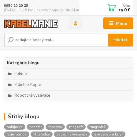
0
ks
0950 20 20 23
za
0 €
(Po-Pia, 13-15 hod.) ak nedvíhame použite CHATBOX
Menu
Hľadať
Kategórie blogu
Fotíme
Z dielne Apple
Robotické vysávače
Štítky blogu
nabíjačka
adaptér
macbook
magsafe
magsafe2
filtre roomba
filtre irobot
zápach z vysávača
ako vyčistím kefy?