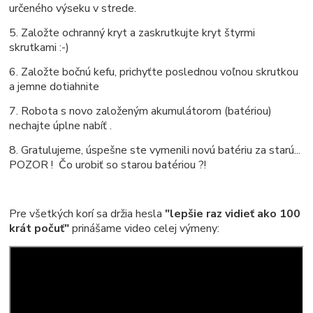
určeného výseku v strede.
5. Založte ochranný kryt a zaskrutkujte kryt štyrmi
skrutkami :-)
6. Založte bočnú kefu, prichyťte poslednou voľnou skrutkou
a jemne dotiahnite
7. Robota s novo založeným akumulátorom (batériou)
nechajte úplne nabíť .
8. Gratulujeme, úspešne ste vymenili novú batériu za starú...
POZOR ! Čo urobiť so starou batériou ?!
Pre všetkých korí sa držia hesla
"lepšie raz vidieť ako 100
krát počuť"
prinášame video celej výmeny: