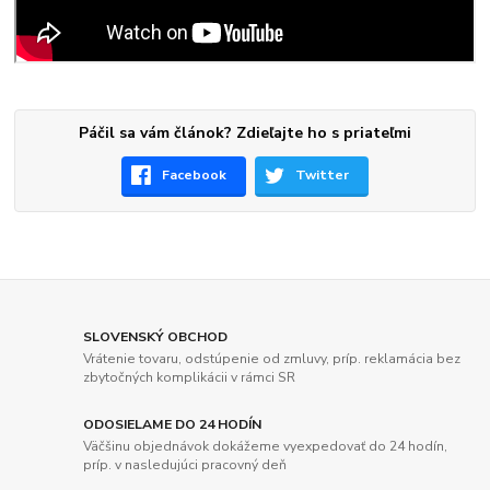
Páčil sa vám článok? Zdieľajte ho s priateľmi
Facebook
Twitter
SLOVENSKÝ OBCHOD
Vrátenie tovaru, odstúpenie od zmluvy, príp. reklamácia bez
zbytočných komplikácii v rámci SR
ODOSIELAME DO 24 HODÍN
Väčšinu objednávok dokážeme vyexpedovať do 24 hodín,
príp. v nasledujúci pracovný deň