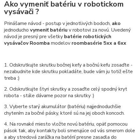
Ako vymeniť batériu v robotickom
vysávači ?
Prinášame návod - postup v jednotlivých bodoch,
ako
jednoducho
vymeniť batériu
v robotovi za novú. Uvedený
návod je presný pre všetky
batérie robotických
vysávačov Roomba
modelov
roomba
série 5xx a 6xx
1. Odskrutkujte skrutku bočnej kefy a bočnú kefu zosaďte -
nezabudnite kde skrutku pokladáte, bude vám ju totiž ešte
treba :)
2. Odskrutkujte štyri skrutky a zosaďte celý spodný kryt
robota - stále dávame pozor na skrutky :)
3. Vyberte starý akumulátor (batériu) najjednoduchšie
chytením za bočné pásky, ktoré sú na jej oboch koncoch.
4. Na rovnaké miesto vložte novú batériu, opäť pomocou
pások tak, aby kontakty boli smerujúce od vás smerom dole
a aby stredová zarážka na batérií presne zasadla do