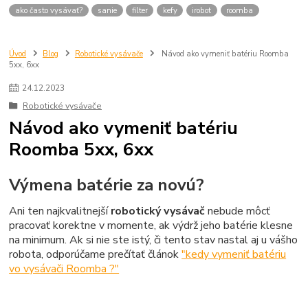
ako často vysávať?
sanie
filter
kefy
irobot
roomba
Úvod
Blog
Robotické vysávače
Návod ako vymeniť batériu Roomba
5xx, 6xx
24
.
12
.
2023
Robotické vysávače
Návod ako vymeniť batériu
Roomba 5xx, 6xx
Výmena batérie za novú?
Ani ten najkvalitnejší
robotický vysávač
nebude môcť
pracovať korektne v momente, ak výdrž jeho batérie klesne
na minimum. Ak si nie ste istý, či tento stav nastal aj u vášho
robota, odporúčame prečítať článok
"kedy vymeniť batériu
vo vysávači Roomba ?"