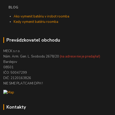
BLOG
Ako vymeniť batériu v irobot roomba
Kedy vymeniť batériu roomba
Prevádzkovateľ obchodu
MECK s.r.o.
Nám. Arm. Gen. L. Svobodu 2678/20
(na adrese nie je predajňa!)
Bardejov
08501
IČO: 50047299
DIČ: 2120163826
NIE SME PLATCAMI DPH !
Kontakty