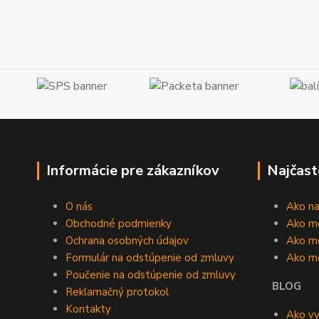
Informácie pre zákazníkov
Najčast
O nás
Ako n
Obchodné podmienky
Ako m
Ochrana osobných údajov
Ako mô
Formulár na odstúpenie od zmluvy
Ako m
Poučenie na odstúpenie od zmluvy
BLOG
Reklamačný protokol
Kontakty
Ako vy