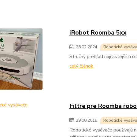
iRobot Roomba 5xx
28
.
02
.
2024
Robotické vysáv
Stručný prehľad najčastejších o
celý článok
Filtre pre Roomba robo
29
.
08
.
2018
Robotické vysáv
Robotické vysávače používajú naj