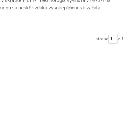
ce) v skratke HEPA. Technológia vyvinutá v NASA na
smogu sa neskôr vďaka vysokej účinnosti začala
strana
z 1