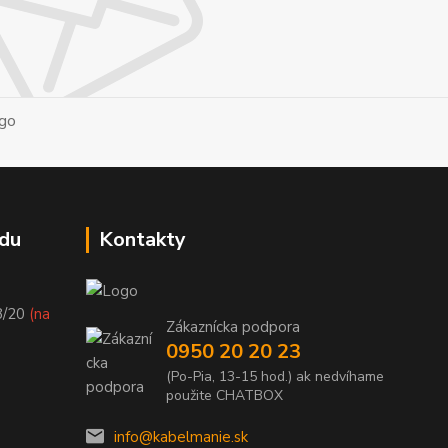
du
Kontakty
8/20
(na
Zákaznícka podpora
0950 20 20 23
(Po-Pia, 13-15 hod.) ak nedvíhame
použite CHATBOX
info@kabelmanie.sk