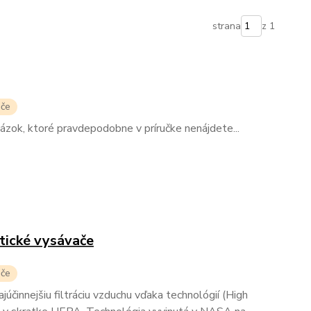
strana
z 1
ače
tázok, ktoré pravdepodobne v príručke nenájdete...
tické vysávače
ače
účinnejšiu filtráciu vzduchu vďaka technológií (High