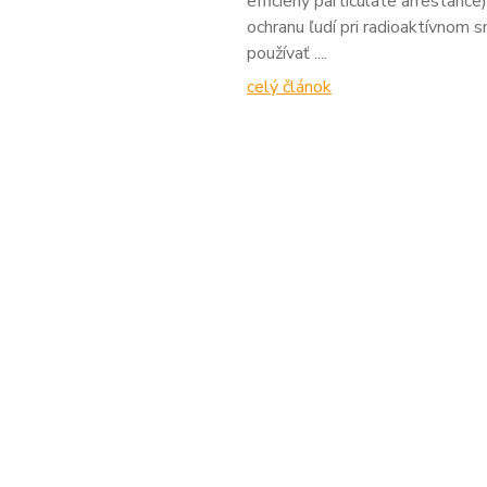
efficieny particulate arrestan
ochranu ľudí pri radioaktívnom 
používať ....
celý článok