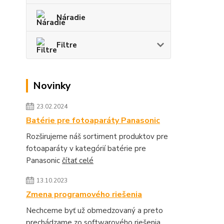
Náradie
Filtre
Novinky
23.02.2024
Batérie pre fotoaparáty Panasonic
Rozširujeme náš sortiment produktov pre
fotoaparáty v kategórií batérie pre
Panasonic
čítať celé
13.10.2023
Zmena programového riešenia
Nechceme byť už obmedzovaný a preto
prechádzame zo softwarového riešenia