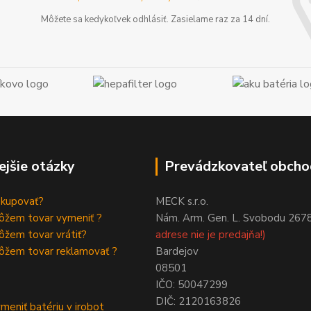
Môžete sa kedykoľvek odhlásiť. Zasielame raz za 14 dní.
ejšie otázky
Prevádzkovateľ obcho
akupovať?
MECK s.r.o.
ôžem tovar vymeniť ?
Nám. Arm. Gen. L. Svobodu 267
žem tovar vrátiť?
adrese nie je predajňa!)
ôžem tovar reklamovať ?
Bardejov
08501
IČO: 50047299
DIČ: 2120163826
meniť batériu v irobot