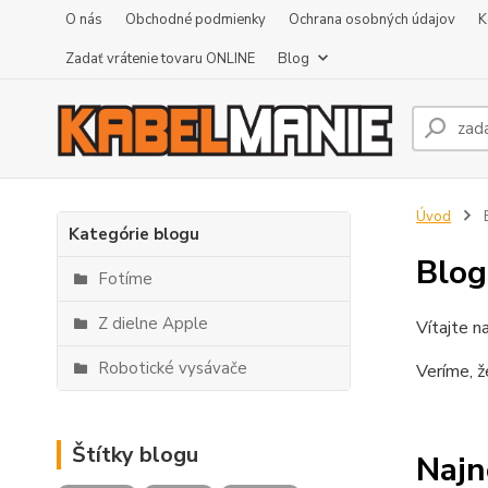
O nás
Obchodné podmienky
Ochrana osobných údajov
K
Zadať vrátenie tovaru ONLINE
Blog
Úvod
Kategórie blogu
Blog
Fotíme
Z dielne Apple
Vítajte n
Robotické vysávače
Veríme, ž
Štítky blogu
Najn