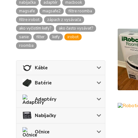
nabíjačka
adaptér
macbook
magsafe
magsafe2
filtre roomba
filtre irobot
zápach z vysávača
ako vyčistím kefy?
ako často vysávať?
sanie
filter
kefy
irobot
roomba
Káble
Batérie
Adaptéry
Nabíjačky
Očnice