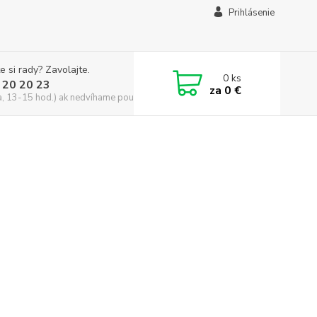
Prihlásenie
e si rady? Zavolajte.
0
ks
 20 20 23
za
0 €
a, 13-15 hod.) ak nedvíhame použite CHATBOX