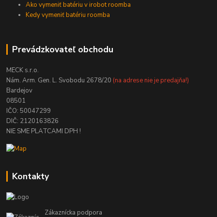
Ako vymeniť batériu v irobot roomba
Kedy vymeniť batériu roomba
Prevádzkovateľ obchodu
MECK s.r.o.
Nám. Arm. Gen. L. Svobodu 2678/20
(na adrese nie je predajňa!)
Bardejov
08501
IČO: 50047299
DIČ: 2120163826
NIE SME PLATCAMI DPH !
Kontakty
Zákaznícka podpora