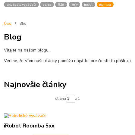
ako často vysávať?
sanie
filter
kefy
irobot
roomba
Úvod
Blog
Blog
Vítajte na našom blogu.
Veríme, že Vám naše články pomôžu nájsť to, pre čo ste tu prišli :o)
Najnovšie články
strana
z 1
iRobot Roomba 5xx