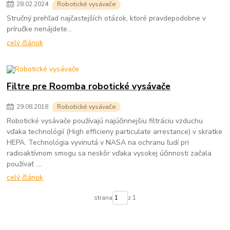
28
.
02
.
2024
Robotické vysávače
Stručný prehľad najčastejších otázok, ktoré pravdepodobne v
príručke nenájdete...
celý článok
Filtre pre Roomba robotické vysávače
29
.
08
.
2018
Robotické vysávače
Robotické vysávače používajú najúčinnejšiu filtráciu vzduchu
vďaka technológií (High efficieny particulate arrestance) v skratke
HEPA. Technológia vyvinutá v NASA na ochranu ľudí pri
radioaktívnom smogu sa neskôr vďaka vysokej účinnosti začala
používať ....
celý článok
strana
z 1