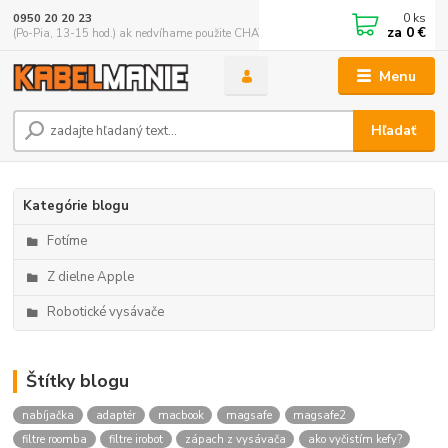
0
ks
0950 20 20 23
za
0 €
(Po-Pia, 13-15 hod.) ak nedvíhame použite CHATBOX
Menu
Hľadať
Kategórie blogu
Fotíme
Z dielne Apple
Robotické vysávače
Štítky blogu
nabíjačka
adaptér
macbook
magsafe
magsafe2
filtre roomba
filtre irobot
zápach z vysávača
ako vyčistím kefy?