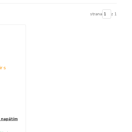
strana
z 1
s napätím