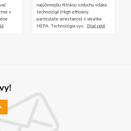
ávač
najúčinnejšiu filtráciu vzduchu vďaka
ktne v
technológií (High efficieny
érie
particulate arrestance) v skratke
elé
HEPA. Technológia vyv...
čítať celé
vy!