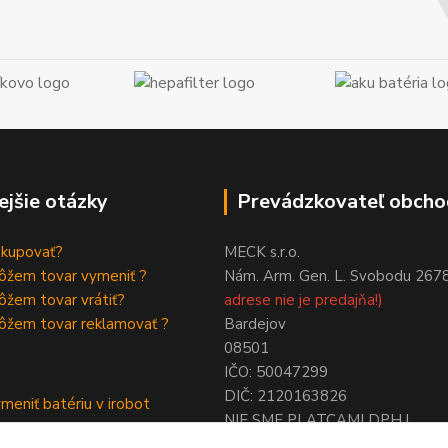
ejšie otázky
Prevádzkovateľ obcho
akupovať?
MECK s.r.o.
ôžem tovar vymeniť ?
Nám. Arm. Gen. L. Svobodu 267
žem tovar vrátiť?
adrese nie je predajňa!)
ôžem tovar reklamovať ?
Bardejov
08501
IČO: 50047299
DIČ: 2120163826
meniť batériu v irobot
NIE SME PLATCAMI DPH !
a