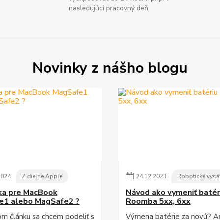
nasledujúci pracovný deň
Novinky z nášho blogu
2024
Z dielne Apple
24
.
12
.
2023
Robotické vysá
ka pre MacBook
Návod ako vymeniť batér
e1 alebo MagSafe2 ?
Roomba 5xx, 6xx
m článku sa chcem podeliť s
Výmena batérie za novú? An