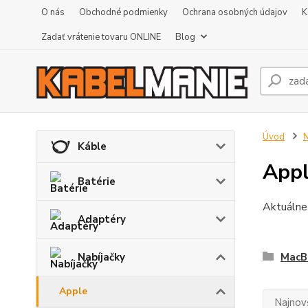
O nás
Obchodné podmienky
Ochrana osobných údajov
K
Zadať vrátenie tovaru ONLINE
Blog
Úvod
N
Káble
App
Batérie
Aktuálne
Adaptéry
Nabíjačky
MacB
Apple
Najnov