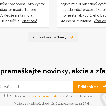
chým spôsobom "Ako vybrať
najkvalitnejší robotický vys
adaptér (nabíjačku) pre
nebude môcť pracovať kore
. Keďže mi ta moja
momente, ak výdrž jeho bat
 už doslúžila...
čítať celé
klesne na minimum...
čítať c
Zobraziť všetky články
premeškajte novinky, akcie a zľa
Prihlásiť sa
Súhlasím so
spracovaním osobných údajov
za účelom zasielania newslettera.
Môžete sa kedykoľvek odhlásiť. Zasielame raz za 14 dní.