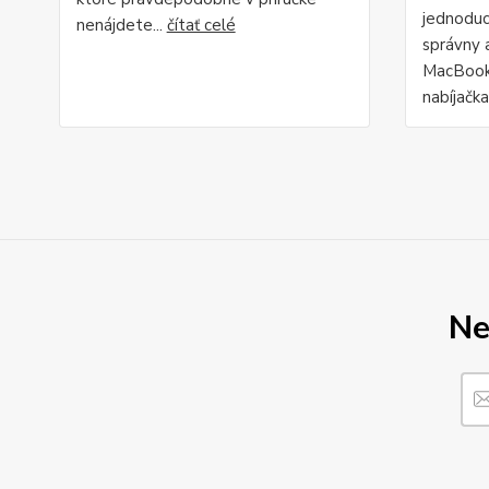
jednodu
nenájdete...
čítať celé
správny 
MacBook"
nabíjačka
Ne