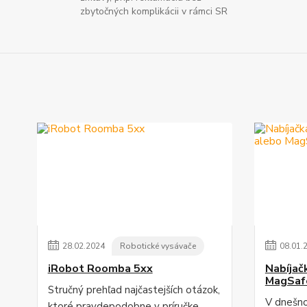
zbytočných komplikácii v rámci SR
28
.
02
.
2024
Robotické vysávače
08
.
01
.
iRobot Roomba 5xx
Nabíjač
MagSaf
Stručný prehľad najčastejších otázok,
V dnešno
ktoré pravdepodobne v príručke