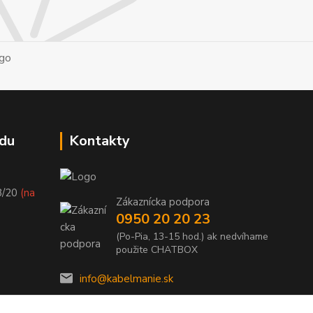
du
Kontakty
8/20
(na
Zákaznícka podpora
0950 20 20 23
(Po-Pia, 13-15 hod.) ak nedvíhame
použite CHATBOX
info@kabelmanie.sk