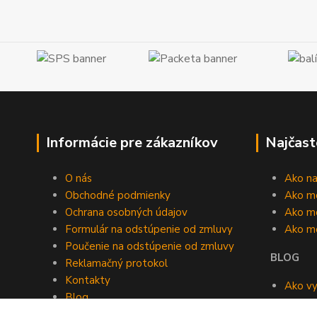
Informácie pre zákazníkov
Najčast
O nás
Ako n
Obchodné podmienky
Ako m
Ochrana osobných údajov
Ako mô
Formulár na odstúpenie od zmluvy
Ako m
Poučenie na odstúpenie od zmluvy
BLOG
Reklamačný protokol
Kontakty
Ako vy
Blog
roomb