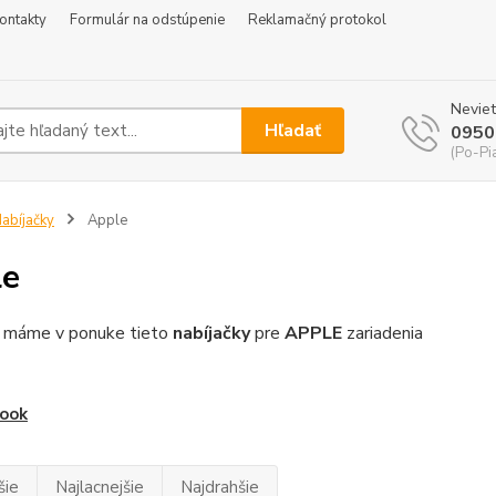
ontakty
Formulár na odstúpenie
Reklamačný protokol
Neviet
Hľadať
0950
(Po-Pi
abíjačky
Apple
le
 máme v ponuke tieto
nabíjačky
pre
APPLE
zariadenia
ook
šie
Najlacnejšie
Najdrahšie