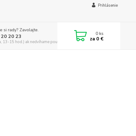
Prihlásenie
e si rady? Zavolajte.
0
ks
 20 20 23
za
0 €
a, 13-15 hod.) ak nedvíhame použite CHATBOX