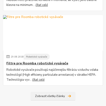
nebude môcť pracovať korektne v momente, ak výdrž jeho batérie
klesne na minimum...
čítať celé
29
.
08
.
2018
Robotické vysávače
Filtre pre Roomba robotické vysávače
Robotické vysávače používajú najúčinnejšiu filtráciu vzduchu vďaka
technológií (High efficieny particulate arrestance) v skratke HEPA.
Technológia vyv...
čítať celé
Zobraziť všetky články