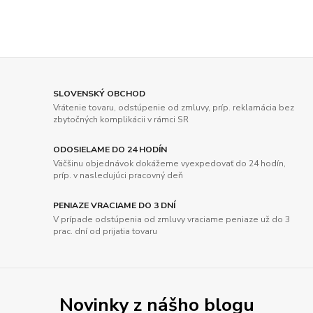
SLOVENSKÝ OBCHOD
Vrátenie tovaru, odstúpenie od zmluvy, príp. reklamácia bez
zbytočných komplikácii v rámci SR
ODOSIELAME DO 24 HODÍN
Väčšinu objednávok dokážeme vyexpedovať do 24 hodín,
príp. v nasledujúci pracovný deň
PENIAZE VRACIAME DO 3 DNÍ
V prípade odstúpenia od zmluvy vraciame peniaze už do 3
prac. dní od prijatia tovaru
Novinky z nášho blogu