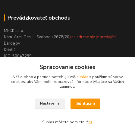
Prevádzkovateľ obchodu
MECK s.r.o.
Nám. Arm. Gen. L. Svobodu 2678/20
(na adrese nie je predajňa!)
Bardejov
08501
IČO: 50047299
DIČ: 2120163826
Spracovanie cookies
NIE SME PLATCAMI DPH !
Náš e-shop a partneri potrebujú Váš
súhlas
s použitím súborov
cookies, aby Vám mohli zobrazovať informácie týkajúce sa Vašich
záujmov.
Kontakty
Súhlasím
Nastavenia
Zákaznícka podpora
Súhlas môžete odmietnuť
tu
.
0950 20 20 23
(Po-Pia, 13-15 hod.) ak nedvíhame použite CHATBOX