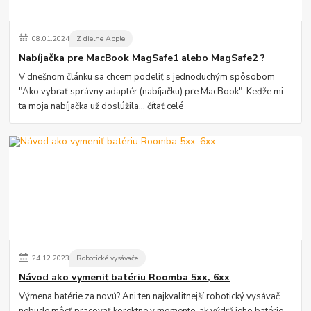
08
.
01
.
2024
Z dielne Apple
Nabíjačka pre MacBook MagSafe1 alebo MagSafe2 ?
V dnešnom článku sa chcem podeliť s jednoduchým spôsobom
"Ako vybrať správny adaptér (nabíjačku) pre MacBook". Keďže mi
ta moja nabíjačka už doslúžila...
čítať celé
24
.
12
.
2023
Robotické vysávače
Návod ako vymeniť batériu Roomba 5xx, 6xx
Výmena batérie za novú? Ani ten najkvalitnejší robotický vysávač