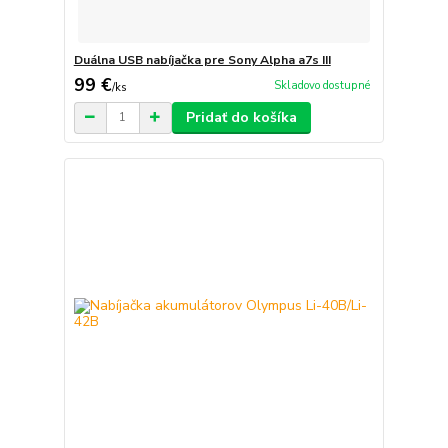
Duálna USB nabíjačka pre Sony Alpha a7s III
99 €
Skladovo dostupné
/
ks
Pridať do košíka