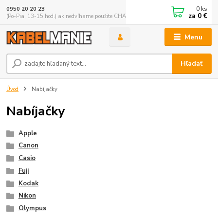
0
ks
0950 20 20 23
za
0 €
(Po-Pia, 13-15 hod.) ak nedvíhame použite CHATBOX
Menu
Hľadať
Úvod
Nabíjačky
Nabíjačky
Apple
Canon
Casio
Fuji
Kodak
Nikon
Olympus