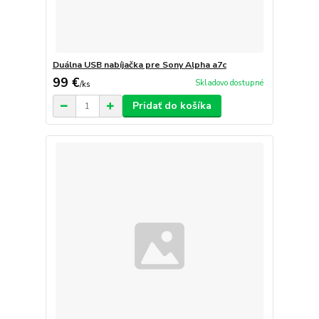
Duálna USB nabíjačka pre Sony Alpha a7c
99 €
Skladovo dostupné
/
ks
Pridať do košíka