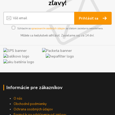
zľavy!
Prihlásiť sa
Súhlasím so
spracovaním osobných údajov
za účelom zasielania newslettera.
Môžete sa kedykoľvek odhlásiť. Zasielame raz za 14 dní.
Informácie pre zákazníkov
O nás
Obchodné podmienky
Ochrana osobných údajov
Formulár na odstúpenie od zmluvy