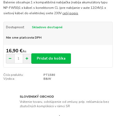
Balenie obsahuje:1 x kompatibilná nabíjačka (nabíja akumulátory typu
NP-FW50)1 x kábel s konektorom CL (pre nabíjanie v aute 12/24V)1 x
sieťový kábel do elektrickej siete 230V
celý popis
Dostupnosť:
Skladovo dostupné
Nie sme platcovia DPH
16,90 €
/
ks
Pridať do košíka
Číslo produktu:
PT1580
Výrobca:
B&W
SLOVENSKÝ OBCHOD
Vrátenie tovaru, odstúpenie od zmluvy, príp. reklamácia bez
zbytočných komplikácii v rámci SR