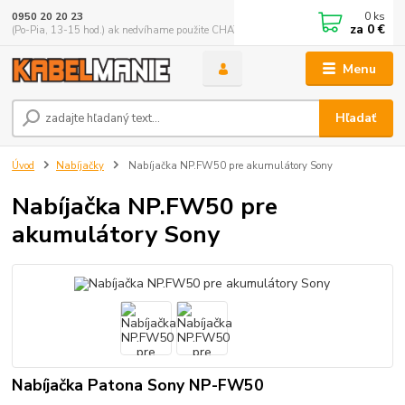
0
ks
0950 20 20 23
za
0 €
(Po-Pia, 13-15 hod.) ak nedvíhame použite CHATBOX
Menu
Hľadať
Úvod
Nabíjačky
Nabíjačka NP.FW50 pre akumulátory Sony
Nabíjačka NP.FW50 pre
akumulátory Sony
Nabíjačka Patona Sony NP-FW50