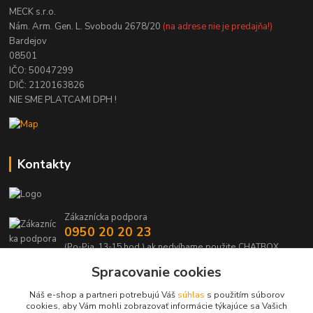
MECK s.r.o.
Nám. Arm. Gen. L. Svobodu 2678/20
(na adrese nie je predajňa!)
Bardejov
08501
IČO: 50047299
DIČ: 2120163826
NIE SME PLATCAMI DPH !
Kontakty
Zákaznícka podpora
0950 20 20 23
(Po-Pia, 13-15 hod.) ak nedvíhame použite CHATBOX
Spracovanie cookies
info@kabelmanie.sk
Náš e-shop a partneri potrebujú Váš
súhlas
s použitím súborov
cookies, aby Vám mohli zobrazovať informácie týkajúce sa Vašich