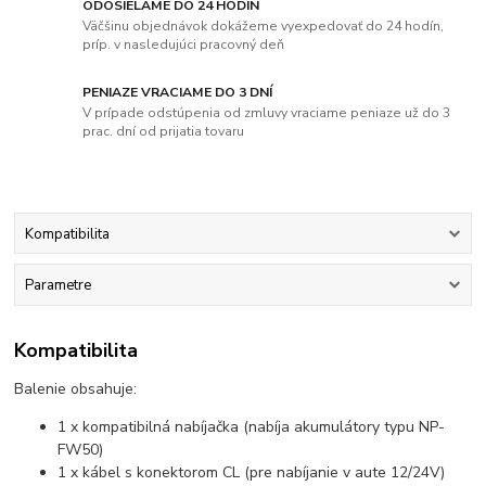
ODOSIELAME DO 24 HODÍN
Väčšinu objednávok dokážeme vyexpedovať do 24 hodín,
príp. v nasledujúci pracovný deň
PENIAZE VRACIAME DO 3 DNÍ
V prípade odstúpenia od zmluvy vraciame peniaze už do 3
prac. dní od prijatia tovaru
Kompatibilita
Parametre
Kompatibilita
Balenie obsahuje:
1 x kompatibilná nabíjačka (nabíja akumulátory typu NP-
FW50)
1 x kábel s konektorom CL (pre nabíjanie v aute 12/24V)