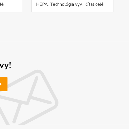
elé
HEPA. Technológia vyv...
čítať celé
vy!