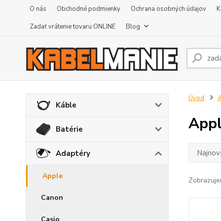
O nás
Obchodné podmienky
Ochrana osobných údajov
K
Zadať vrátenie tovaru ONLINE
Blog
Úvod
A
Káble
App
Batérie
Najnov
Adaptéry
Apple
Zobrazuje
Canon
Casio