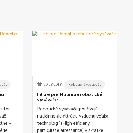
vače
29
.
08
.
2018
Robotické vysávače
iu
Filtre pre Roomba robotické
vysávače
i ten
Robotické vysávače používajú
ávač
najúčinnejšiu filtráciu vzduchu vďaka
ktne v
technológií (High efficieny
érie
particulate arrestance) v skratke