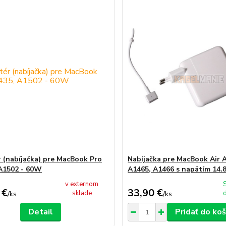
 (nabíjačka) pre MacBook Pro
Nabíjačka pre MacBook Air 
A1502 - 60W
A1465, A1466 s napätím 14.
v externom
 €
33,90 €
sklade
/
ks
/
ks
Detail
Pridať do koš