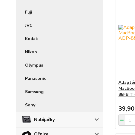
Fuji
JVC
Kodak
Nikon
Olympus
Panasonic
Adaptér
MacBoo
Samsung
85FB T 
Sony
39,90
Nabíjačky
Očnice