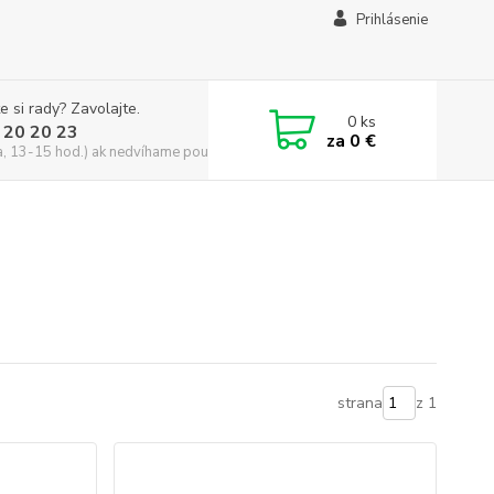
Prihlásenie
e si rady? Zavolajte.
0
ks
 20 20 23
za
0 €
a, 13-15 hod.) ak nedvíhame použite CHATBOX
strana
z 1