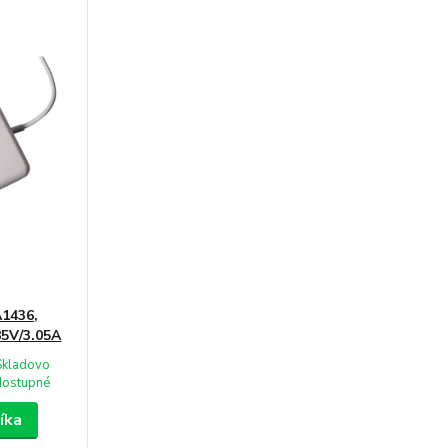
A1436,
85V/3.05A
Skladovo
dostupné
íka