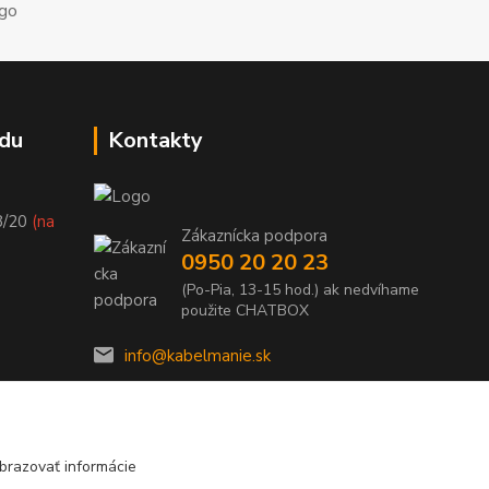
du
Kontakty
8/20
(na
Zákaznícka podpora
0950 20 20 23
(Po-Pia, 13-15 hod.) ak nedvíhame
použite CHATBOX
info@kabelmanie.sk
brazovať informácie