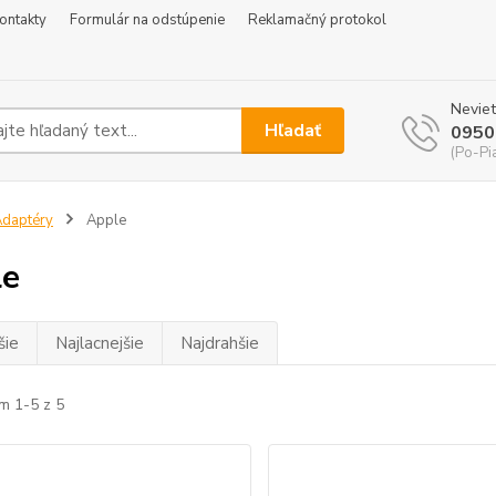
ontakty
Formulár na odstúpenie
Reklamačný protokol
Neviet
Hľadať
0950
(Po-Pi
daptéry
Apple
le
šie
Najlacnejšie
Najdrahšie
m 1-5 z 5