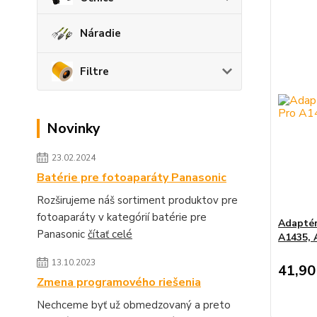
Náradie
Filtre
Novinky
23.02.2024
Batérie pre fotoaparáty Panasonic
Rozširujeme náš sortiment produktov pre
fotoaparáty v kategórií batérie pre
Adaptér
Panasonic
čítať celé
A1435, 
13.10.2023
41,90
Zmena programového riešenia
Nechceme byť už obmedzovaný a preto