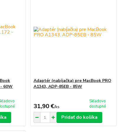
cBook
Adaptér (nabíjačka) pre MacBook PRO
 - 60W
A1343, ADP-85EB - 85W
Skladovo
Skladovo
31,90 €
dostupné
dostupné
/
ks
íka
Pridať do košíka