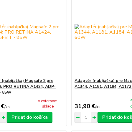
 (nabíjačka) Magsafe 2 pre
Adaptér (nabíjačka) pre Ma
k PRO RETINA A1424, ADP-
A1344, A1181, A1184, A1172
- 85W
v externom
 €
31,90 €
sklade
/
ks
/
ks
Pridať do košíka
Pridať do koš