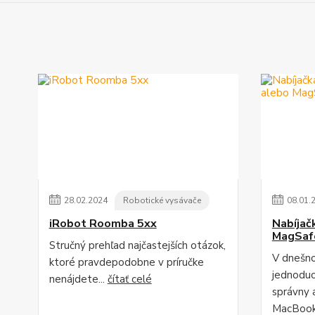
28
.
02
.
2024
Robotické vysávače
08
.
01
.
iRobot Roomba 5xx
Nabíjač
MagSaf
Stručný prehľad najčastejších otázok,
V dnešno
ktoré pravdepodobne v príručke
jednodu
nenájdete...
čítať celé
správny 
MacBook"