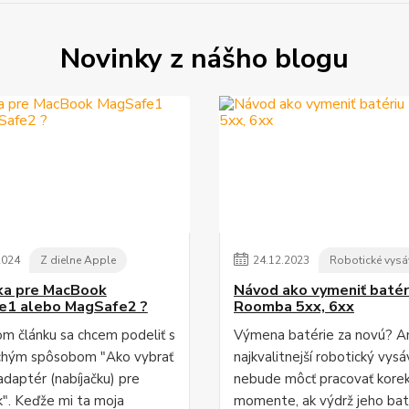
Novinky z nášho blogu
2024
Z dielne Apple
24
.
12
.
2023
Robotické vysá
ka pre MacBook
Návod ako vymeniť batér
e1 alebo MagSafe2 ?
Roomba 5xx, 6xx
m článku sa chcem podeliť s
Výmena batérie za novú? An
chým spôsobom "Ako vybrať
najkvalitnejší robotický vys
adaptér (nabíjačku) pre
nebude môcť pracovať kore
. Keďže mi ta moja
momente, ak výdrž jeho bat