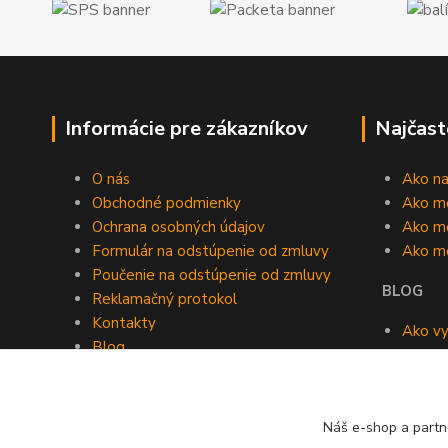
Informácie pre zákazníkov
Najčast
O nás
Ako n
Obchodné podmienky
Ako m
Ochrana osobných údajov
Ako mô
Formulár na odstúpenie od zmluvy
Ako m
Poučenie na odstúpenie od zmluvy
BLOG
Reklamačný protokol
Kontakty
Ako vy
Blog
roomb
Kedy v
Náš e-shop a partn