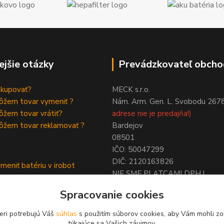
ejšie otázky
Prevádzkovateľ obcho
akupovať?
MECK s.r.o.
ôžem tovar vymeniť ?
Nám. Arm. Gen. L. Svobodu 267
žem tovar vrátiť?
adrese nie je predajňa!)
ôžem tovar reklamovať ?
Bardejov
08501
IČO: 50047299
DIČ: 2120163826
meniť batériu v irobot
NIE SME PLATCAMI DPH !
a
ymeniť batériu roomba
Spracovanie cookies
eri potrebujú Váš
súhlas
s použitím súborov cookies, aby Vám mohli zo
týkajúce sa Vašich záujmov.