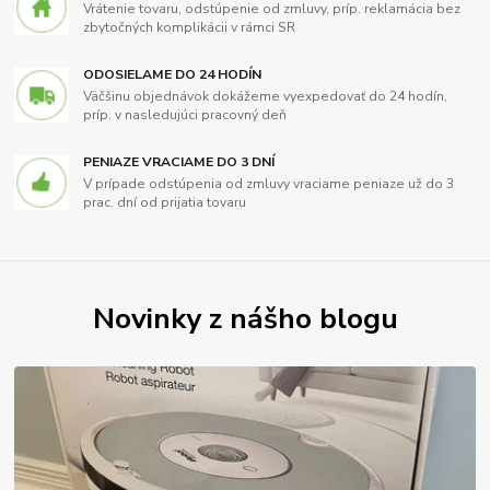
Vrátenie tovaru, odstúpenie od zmluvy, príp. reklamácia bez
zbytočných komplikácii v rámci SR
ODOSIELAME DO 24 HODÍN
Väčšinu objednávok dokážeme vyexpedovať do 24 hodín,
príp. v nasledujúci pracovný deň
PENIAZE VRACIAME DO 3 DNÍ
V prípade odstúpenia od zmluvy vraciame peniaze už do 3
prac. dní od prijatia tovaru
Novinky z nášho blogu