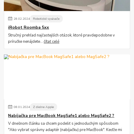
28
.
02
.
2024
Robotické vysávače
iRobot Roomba 5xx
Stručný prehľad najčastejších otázok, ktoré pravdepodobne v
príručke nenájdete...
čítať celé
08
.
01
.
2024
Z dielne Apple
Nabíjačka pre MacBook MagSafe1 alebo MagSafe2 ?
V dnešnom článku sa chcem podeliť s jednoduchým spôsobom
"Ako vybrať správny adaptér (nabíjačku) pre MacBook". Keďže mi