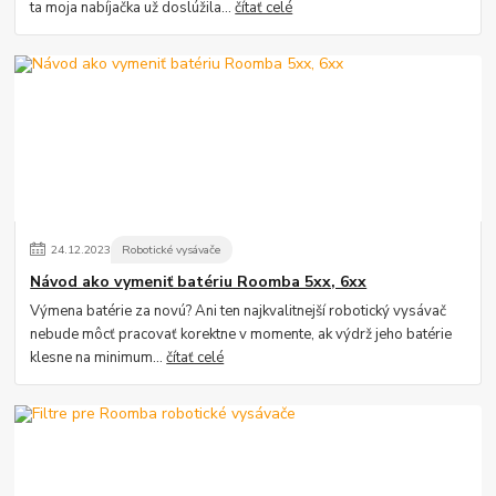
ta moja nabíjačka už doslúžila...
čítať celé
24
.
12
.
2023
Robotické vysávače
Návod ako vymeniť batériu Roomba 5xx, 6xx
Výmena batérie za novú? Ani ten najkvalitnejší robotický vysávač
nebude môcť pracovať korektne v momente, ak výdrž jeho batérie
klesne na minimum...
čítať celé