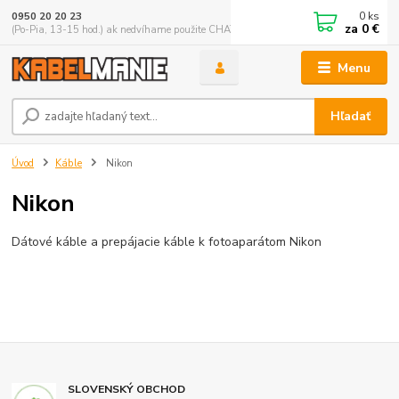
0
ks
0950 20 20 23
za
0 €
(Po-Pia, 13-15 hod.) ak nedvíhame použite CHATBOX
Menu
Hľadať
Úvod
Káble
Nikon
Nikon
Dátové káble a prepájacie káble k fotoaparátom Nikon
SLOVENSKÝ OBCHOD