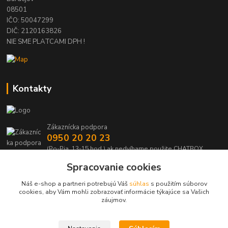
08501
IČO: 50047299
DIČ: 2120163826
NIE SME PLATCAMI DPH !
Kontakty
Zákaznícka podpora
0950 20 20 23
(Po-Pia, 13-15 hod.) ak nedvíhame použite CHATBOX
Spracovanie cookies
info@kabelmanie.sk
Náš e-shop a partneri potrebujú Váš
súhlas
s použitím súborov
cookies, aby Vám mohli zobrazovať informácie týkajúce sa Vašich
záujmov.