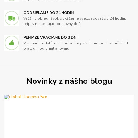
ODOSIELAME DO 24 HODÍN
Väčšinu objednávok dokážeme vyexpedovať do 24 hodín,
príp. v nasledujúci pracovný deň
PENIAZE VRACIAME DO 3 DNÍ
V prípade odstúpenia od zmluvy vraciame peniaze už do 3
prac. dní od prijatia tovaru
Novinky z nášho blogu