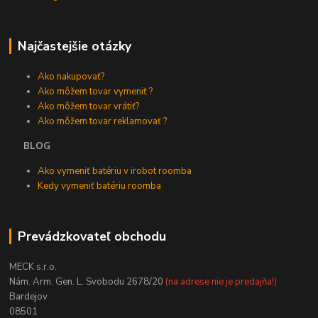
Najčastejšie otázky
Ako nakupovať?
Ako môžem tovar vymeniť ?
Ako môžem tovar vrátiť?
Ako môžem tovar reklamovať ?
BLOG
Ako vymeniť batériu v irobot roomba
Kedy vymeniť batériu roomba
Prevádzkovateľ obchodu
MECK s.r.o.
Nám. Arm. Gen. L. Svobodu 2678/20
(na adrese nie je predajňa!)
Bardejov
08501