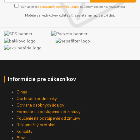
Súhlasím so
spracovaním osobných údajov
za účelom zasielania newslettera.
Môžete sa kedykoľvek odhlásiť. Zasielame raz za 14 dní.
Informácie pre zákazníkov
O nás
Obchodné podmienky
Ochrana osobných údajov
Formulár na odstúpenie od zmluvy
Poučenie na odstúpenie od zmluvy
Reklamačný protokol
Kontakty
Blog