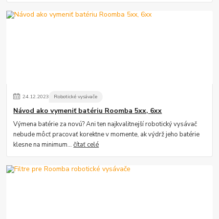
24
.
12
.
2023
Robotické vysávače
Návod ako vymeniť batériu Roomba 5xx, 6xx
Výmena batérie za novú? Ani ten najkvalitnejší robotický vysávač
nebude môcť pracovať korektne v momente, ak výdrž jeho batérie
klesne na minimum...
čítať celé