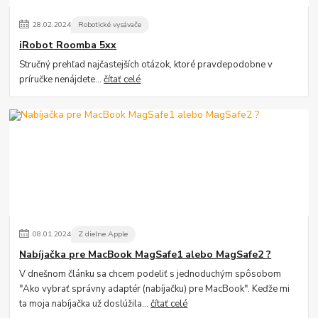
28
.
02
.
2024
Robotické vysávače
iRobot Roomba 5xx
Stručný prehľad najčastejších otázok, ktoré pravdepodobne v
príručke nenájdete...
čítať celé
08
.
01
.
2024
Z dielne Apple
Nabíjačka pre MacBook MagSafe1 alebo MagSafe2 ?
V dnešnom článku sa chcem podeliť s jednoduchým spôsobom
"Ako vybrať správny adaptér (nabíjačku) pre MacBook". Keďže mi
ta moja nabíjačka už doslúžila...
čítať celé