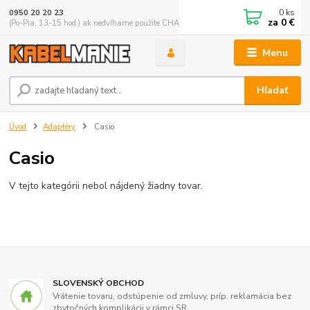
0
ks
0950 20 20 23
za
0 €
(Po-Pia, 13-15 hod.) ak nedvíhame použite CHATBOX
Menu
Hľadať
Úvod
Adaptéry
Casio
Casio
V tejto kategórii nebol nájdený žiadny tovar.
SLOVENSKÝ OBCHOD
Vrátenie tovaru, odstúpenie od zmluvy, príp. reklamácia bez
zbytočných komplikácii v rámci SR