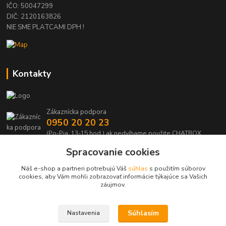
IČO: 50047299
DIČ: 2120163826
NIE SME PLATCAMI DPH !
Kontakty
Zákaznícka podpora
0950 20 20 23
(Po-Pia, 13-15 hod.) ak nedvíhame použite CHATBOX
Spracovanie cookies
info@kabelmanie.sk
Náš e-shop a partneri potrebujú Váš
súhlas
s použitím súborov
cookies, aby Vám mohli zobrazovať informácie týkajúce sa Vašich
záujmov.
Súhlasím
Nastavenia
Upravit sběr cookies.