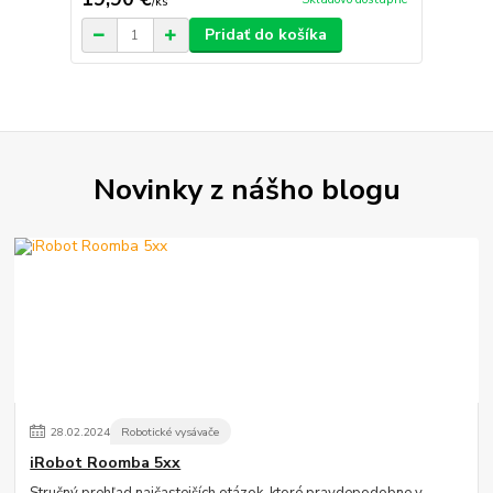
/
ks
Pridať do košíka
Novinky z nášho blogu
28
.
02
.
2024
Robotické vysávače
iRobot Roomba 5xx
Stručný prehľad najčastejších otázok, ktoré pravdepodobne v