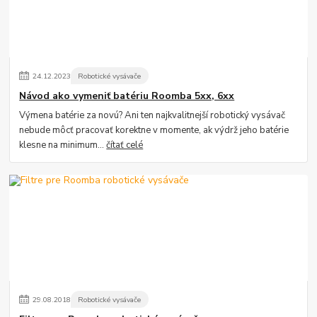
24
.
12
.
2023
Robotické vysávače
Návod ako vymeniť batériu Roomba 5xx, 6xx
Výmena batérie za novú? Ani ten najkvalitnejší robotický vysávač
nebude môcť pracovať korektne v momente, ak výdrž jeho batérie
klesne na minimum...
čítať celé
29
.
08
.
2018
Robotické vysávače