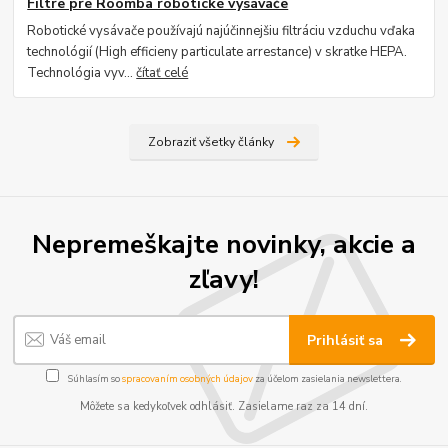
Filtre pre Roomba robotické vysávače
Robotické vysávače používajú najúčinnejšiu filtráciu vzduchu vďaka
technológií (High efficieny particulate arrestance) v skratke HEPA.
Technológia vyv...
čítať celé
Zobraziť všetky články
Nepremeškajte novinky, akcie a
zľavy!
Prihlásiť sa
Súhlasím so
spracovaním osobných údajov
za účelom zasielania newslettera.
Môžete sa kedykoľvek odhlásiť. Zasielame raz za 14 dní.