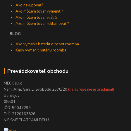
Ako nakupovať?
Ako môžem tovar vymeniť ?
Ako môžem tovar vrátiť?
Ako môžem tovar reklamovať ?
BLOG
Ako vymeniť batériu v irobot roomba
Kedy vymeniť batériu roomba
Prevádzkovateľ obchodu
MECK s.r.o.
Nám. Arm. Gen. L. Svobodu 2678/20
(na adrese nie je predajňa!)
Bardejov
08501
IČO: 50047299
DIČ: 2120163826
NIE SME PLATCAMI DPH !