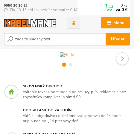
0
ks
0950 20 20 23
za
0 €
(Po-Pia, 13-15 hod.) ak nedvíhame použite CHATBOX
Menu
Hľadať
SLOVENSKÝ OBCHOD
Vrátenie tovaru, odstúpenie od zmluvy, príp. reklamácia bez
zbytočných komplikácii v rámci SR
ODOSIELAME DO 24 HODÍN
Väčšinu objednávok dokážeme vyexpedovať do 24 hodín,
príp. v nasledujúci pracovný deň
PENIAZE VRACIAME DO 3 DNÍ