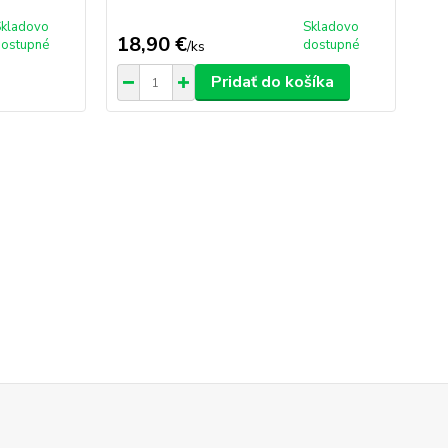
Skladovo
Skladovo
18,90 €
29
dostupné
dostupné
/
ks
Pridať do košíka