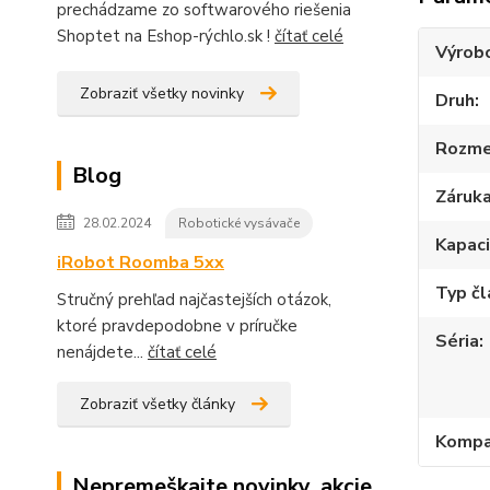
prechádzame zo softwarového riešenia
Shoptet na Eshop-rýchlo.sk !
čítať celé
Výrob
Zobraziť všetky novinky
Druh
Rozme
Blog
Záruk
28.02.2024
Robotické vysávače
Kapac
iRobot Roomba 5xx
Typ č
Stručný prehľad najčastejších otázok,
ktoré pravdepodobne v príručke
Séria
nenájdete...
čítať celé
Zobraziť všetky články
Kompat
Nepremeškajte novinky, akcie