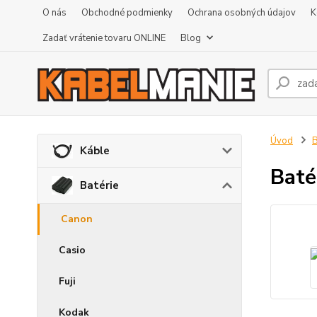
O nás
Obchodné podmienky
Ochrana osobných údajov
K
Zadať vrátenie tovaru ONLINE
Blog
Úvod
B
Káble
Baté
Batérie
Canon
Casio
Fuji
Kodak