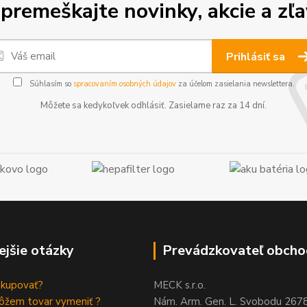
premeškajte novinky, akcie a zľa
Prihlásiť sa
Súhlasím so
spracovaním osobných údajov
za účelom zasielania newslettera.
Môžete sa kedykoľvek odhlásiť. Zasielame raz za 14 dní.
ejšie otázky
Prevádzkovateľ obcho
akupovať?
MECK s.r.o.
ôžem tovar vymeniť ?
Nám. Arm. Gen. L. Svobodu 267