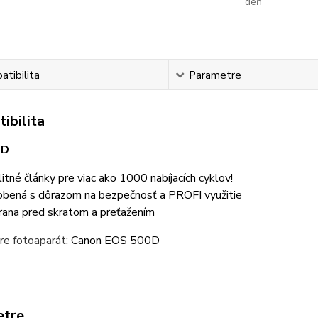
deň
tibilita
Parametre
ibilita
0D
litné články pre viac ako 1000 nabíjacích cyklov!
obená s dôrazom na bezpečnosť a PROFI využitie
rana pred skratom a preťažením
re fotoaparát:
Canon EOS 500D
etre