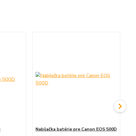
D
Nabíjačka batérie pre Canon EOS 500D
Si
50