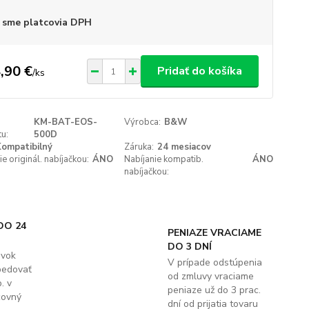
 sme platcovia DPH
,90 €
Pridať do košíka
/
ks
KM-BAT-EOS-
Výrobca:
B&W
u:
500D
ompatibilný
Záruka:
24 mesiacov
ie originál. nabíjačkou:
ÁNO
Nabíjanie kompatib.
ÁNO
nabíjačkou:
DO 24
PENIAZE VRACIAME
DO 3 DNÍ
ávok
V prípade odstúpenia
pedovať
od zmluvy vraciame
. v
peniaze už do 3 prac.
covný
dní od prijatia tovaru