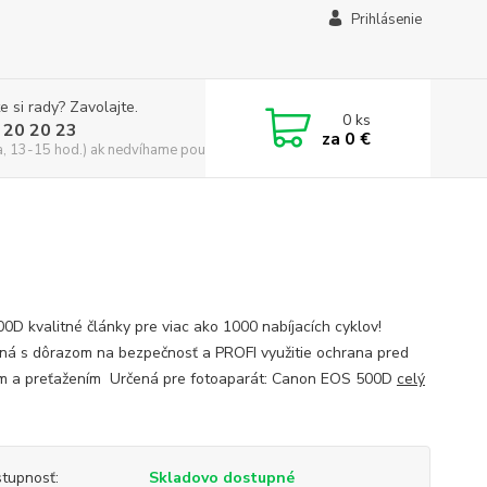
Prihlásenie
e si rady? Zavolajte.
0
ks
 20 20 23
za
0 €
a, 13-15 hod.) ak nedvíhame použite CHATBOX
0D kvalitné články pre viac ako 1000 nabíjacích cyklov!
ná s dôrazom na bezpečnosť a PROFI využitie ochrana pred
m a preťažením Určená pre fotoaparát: Canon EOS 500D
celý
tupnosť:
Skladovo dostupné