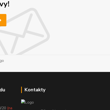
vy!
du
Kontakty
8/20
(na