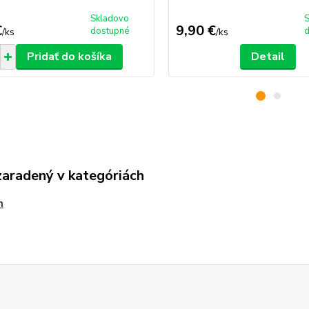
Skladovo
€
9,90 €
dostupné
/
ks
/
ks
Pridať do košíka
Detail
zaradený v kategóriách
n