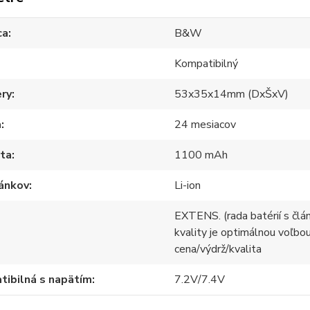
ca
B&W
Kompatibilný
ry
53x35x14mm (DxŠxV)
a
24 mesiacov
ita
1100 mAh
lánkov
Li-ion
EXTENS. (rada batérií s člá
kvality je optimálnou voľb
cena/výdrž/kvalita
ibilná s napätím
7.2V/7.4V