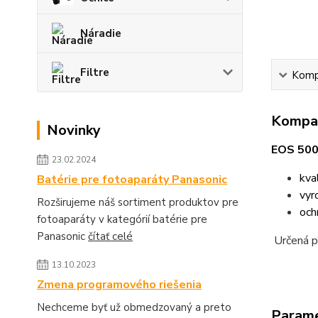
Náradie
Filtre
Kompa
Kompat
Novinky
EOS 50
23.02.2024
kva
Batérie pre fotoaparáty Panasonic
vyr
Rozširujeme náš sortiment produktov pre
och
fotoaparáty v kategórií batérie pre
Panasonic
čítať celé
Určená p
13.10.2023
Zmena programového riešenia
Nechceme byť už obmedzovaný a preto
Param