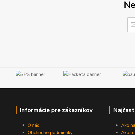
Ne
Informácie pre zákazníkov
Najčast
O nás
Ako n
Obchodné podmienky
Ako m