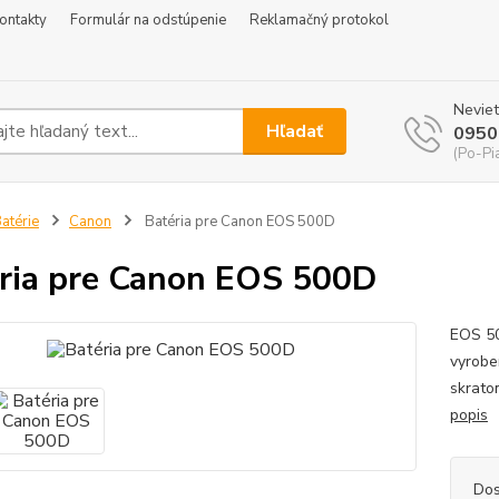
ontakty
Formulár na odstúpenie
Reklamačný protokol
Neviet
Hľadať
0950
(Po-Pi
atérie
Canon
Batéria pre Canon EOS 500D
ria pre Canon EOS 500D
EOS 50
vyrobe
skrato
popis
Dos