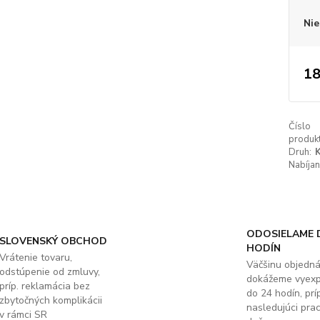
Nie
18
Číslo
produkt
Druh:
K
Nabíjan
ODOSIELAME 
SLOVENSKÝ OBCHOD
HODÍN
Vrátenie tovaru,
Väčšinu objedn
odstúpenie od zmluvy,
dokážeme vyex
príp. reklamácia bez
do 24 hodín, príp
zbytočných komplikácii
nasledujúci pra
v rámci SR