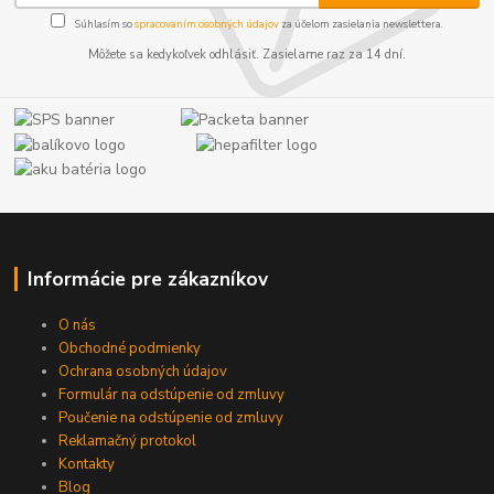
Súhlasím so
spracovaním osobných údajov
za účelom zasielania newslettera.
Môžete sa kedykoľvek odhlásiť. Zasielame raz za 14 dní.
Informácie pre zákazníkov
O nás
Obchodné podmienky
Ochrana osobných údajov
Formulár na odstúpenie od zmluvy
Poučenie na odstúpenie od zmluvy
Reklamačný protokol
Kontakty
Blog