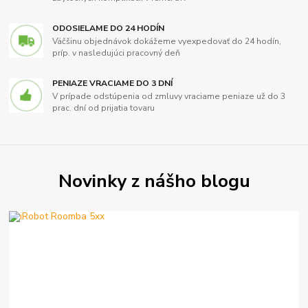
ODOSIELAME DO 24 HODÍN
Väčšinu objednávok dokážeme vyexpedovať do 24 hodín,
príp. v nasledujúci pracovný deň
PENIAZE VRACIAME DO 3 DNÍ
V prípade odstúpenia od zmluvy vraciame peniaze už do 3
prac. dní od prijatia tovaru
Novinky z nášho blogu