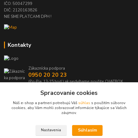
IČO: 50047299
DIČ: 2120163826
NIE SME PLATCAMI DPH !
Kontakty
Zákaznícka podpora
0950 20 20 23
(Po-Pia, 13-15 hod.) ak nedvíhame použite CHATBOX
Spracovanie cookies
info@kabelmanie.sk
Náš e-shop a partneri potrebujú Váš
súhlas
s použitím súborov
cookies, aby Vám mohli zobrazovať informácie týkajúce sa Vašich
záujmov.
Súhlasím
Nastavenia
Upravit sběr cookies.