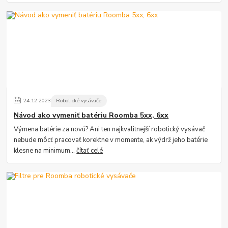
24
.
12
.
2023
Robotické vysávače
Návod ako vymeniť batériu Roomba 5xx, 6xx
Výmena batérie za novú? Ani ten najkvalitnejší robotický vysávač
nebude môcť pracovať korektne v momente, ak výdrž jeho batérie
klesne na minimum...
čítať celé