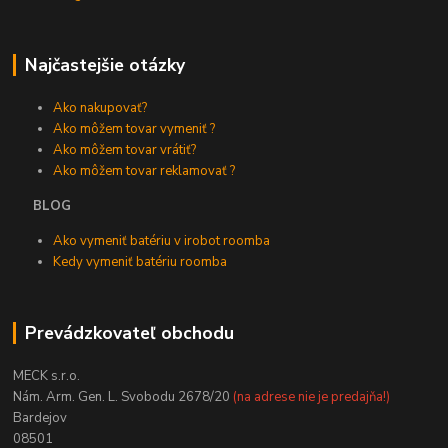
Najčastejšie otázky
Ako nakupovať?
Ako môžem tovar vymeniť ?
Ako môžem tovar vrátiť?
Ako môžem tovar reklamovať ?
BLOG
Ako vymeniť batériu v irobot roomba
Kedy vymeniť batériu roomba
Prevádzkovateľ obchodu
MECK s.r.o.
Nám. Arm. Gen. L. Svobodu 2678/20
(na adrese nie je predajňa!)
Bardejov
08501