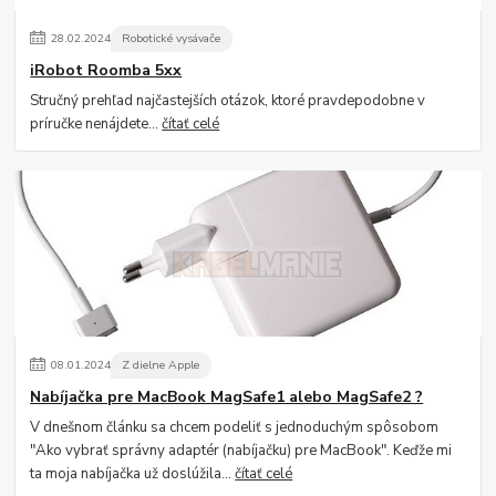
28
.
02
.
2024
Robotické vysávače
iRobot Roomba 5xx
Stručný prehľad najčastejších otázok, ktoré pravdepodobne v
príručke nenájdete...
čítať celé
08
.
01
.
2024
Z dielne Apple
Nabíjačka pre MacBook MagSafe1 alebo MagSafe2 ?
V dnešnom článku sa chcem podeliť s jednoduchým spôsobom
"Ako vybrať správny adaptér (nabíjačku) pre MacBook". Keďže mi
ta moja nabíjačka už doslúžila...
čítať celé