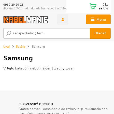
0
ks
0950 20 20 23
za
0 €
(Po-Pia, 13-15 hod.) ak nedvíhame použite CHATBOX
Menu
Hľadať
Úvod
Batérie
Samsung
Samsung
V tejto kategórii nebol nájdený žiadny tovar.
SLOVENSKÝ OBCHOD
Vrátenie tovaru, odstúpenie od zmluvy, príp. reklamácia bez
zbytočných komplikácii v rámci SR