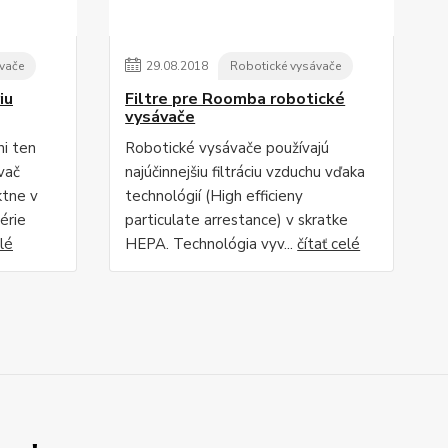
vače
29
.
08
.
2018
Robotické vysávače
iu
Filtre pre Roomba robotické
vysávače
i ten
Robotické vysávače používajú
ávač
najúčinnejšiu filtráciu vzduchu vďaka
ktne v
technológií (High efficieny
érie
particulate arrestance) v skratke
elé
HEPA. Technológia vyv...
čítať celé