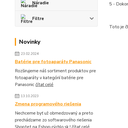
Náradie
5 - Dokon
Filtre
Toto je 
Novinky
23.02.2024
Batérie pre fotoaparáty Panasonic
Rozširujeme náš sortiment produktov pre
fotoaparáty v kategórií batérie pre
Panasonic
čítať celé
13.10.2023
Zmena programového riešenia
Nechceme byť už obmedzovaný a preto
prechádzame zo softwarového riešenia
Shoptet na Eshop-rýchlo.sk !
čítať celé