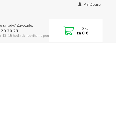
Prihlásenie
e si rady? Zavolajte.
0
ks
 20 20 23
za
0 €
a, 13-15 hod.) ak nedvíhame použite CHATBOX