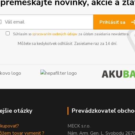
premeškajte novinky, akcie a zľa
Prihlásiť sa
Súhlasím so
spracovaním osobných údajov
za účelom zasielania newslettera.
Môžete sa kedykoľvek odhlásiť. Zasielame raz za 14 dní.
ejšie otázky
Prevádzkovateľ obcho
akupovať?
MECK s.r.o.
ôžem tovar vymeniť ?
Nám. Arm. Gen. L. Svobodu 267