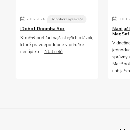
28
.
02
.
2024
Robotické vysávače
08
.
01
.
iRobot Roomba 5xx
Nabíjač
MagSaf
Stručný prehľad najčastejších otázok,
V dnešno
ktoré pravdepodobne v príručke
jednodu
nenájdete...
čítať celé
správny 
MacBook"
nabíjačka