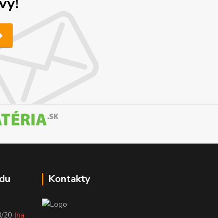
vy!
du
Kontakty
8/20
(na