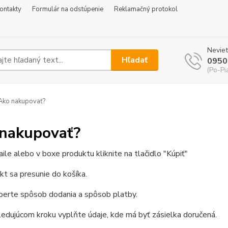
ontakty
Formulár na odstúpenie
Reklamačný protokol
Neviet
Hľadať
0950
(Po-Pi
ko nakupovať?
nakupovať?
aile alebo v boxe produktu kliknite na tlačidlo "Kúpiť"
kt sa presunie do košíka.
berte spôsob dodania a spôsob platby.
ledujúcom kroku vyplňte údaje, kde má byť zásielka doručená.