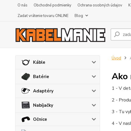
O nás
Obchodné podmienky
Ochrana osobných údajov
K
Zadať vrátenie tovaru ONLINE
Blog
Úvod
A
Káble
Ako 
Batérie
1 - V det
Adaptéry
2 - Produ
Nabíjačky
3 - Tu vy
Očnice
4 - V nas