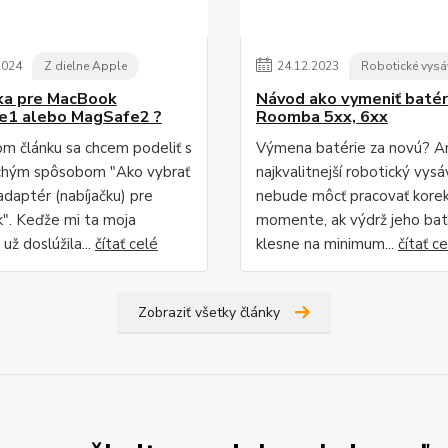
2024
Z dielne Apple
24
.
12
.
2023
Robotické vysá
ka pre MacBook
Návod ako vymeniť batér
e1 alebo MagSafe2 ?
Roomba 5xx, 6xx
m článku sa chcem podeliť s
Výmena batérie za novú? An
chým spôsobom "Ako vybrať
najkvalitnejší robotický vys
adaptér (nabíjačku) pre
nebude môcť pracovať kore
. Keďže mi ta moja
momente, ak výdrž jeho bat
 už doslúžila...
čítať celé
klesne na minimum...
čítať c
Zobraziť všetky články