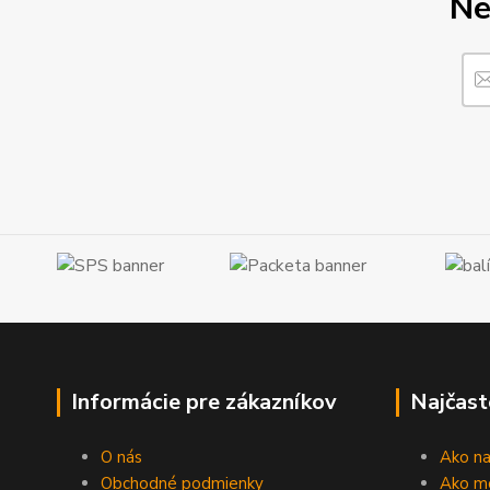
Ne
Informácie pre zákazníkov
Najčast
O nás
Ako n
Obchodné podmienky
Ako m