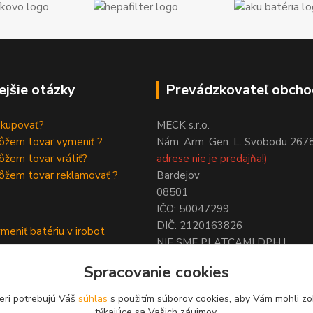
ejšie otázky
Prevádzkovateľ obcho
akupovať?
MECK s.r.o.
ôžem tovar vymeniť ?
Nám. Arm. Gen. L. Svobodu 267
žem tovar vrátiť?
adrese nie je predajňa!)
ôžem tovar reklamovať ?
Bardejov
08501
IČO: 50047299
DIČ: 2120163826
meniť batériu v irobot
NIE SME PLATCAMI DPH !
a
ymeniť batériu roomba
Spracovanie cookies
eri potrebujú Váš
súhlas
s použitím súborov cookies, aby Vám mohli zo
týkajúce sa Vašich záujmov.