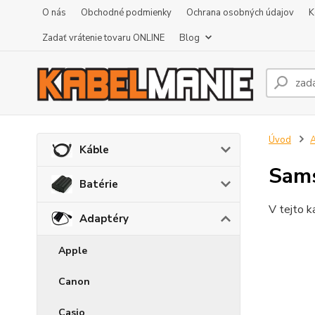
O nás
Obchodné podmienky
Ochrana osobných údajov
K
Zadať vrátenie tovaru ONLINE
Blog
Úvod
A
Káble
Sam
Batérie
V tejto k
Adaptéry
Apple
Canon
Casio