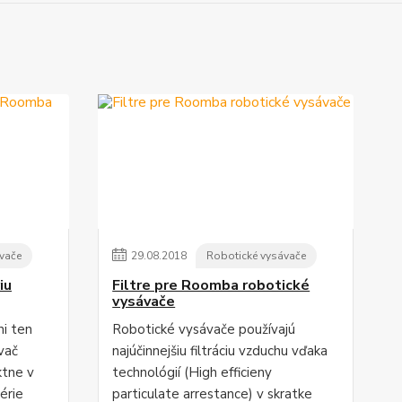
vače
29
.
08
.
2018
Robotické vysávače
iu
Filtre pre Roomba robotické
vysávače
i ten
Robotické vysávače používajú
ávač
najúčinnejšiu filtráciu vzduchu vďaka
ktne v
technológií (High efficieny
érie
particulate arrestance) v skratke