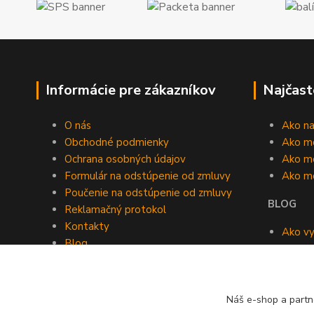
Informácie pre zákazníkov
Najčast
O nás
Ako n
Obchodné podmienky
Ako m
Ochrana osobných údajov
Ako mô
Formulár na odstúpenie od zmluvy
Ako m
Poučenie na odstúpenie od zmluvy
BLOG
Reklamačný protokol
Kontakty
Ako vy
Blog
roomb
Kedy v
Náš e-shop a partn