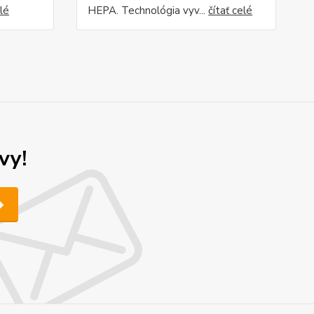
elé
HEPA. Technológia vyv...
čítať celé
vy!