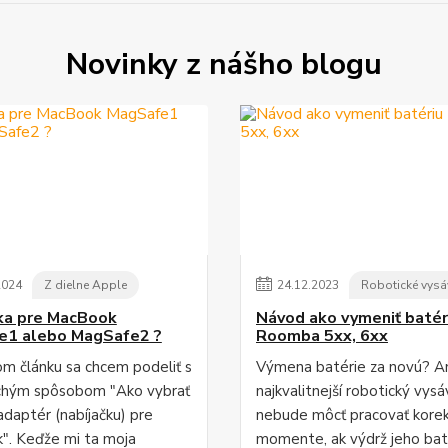
Novinky z nášho blogu
2024
Z dielne Apple
24
.
12
.
2023
Robotické vysá
ka pre MacBook
Návod ako vymeniť batér
e1 alebo MagSafe2 ?
Roomba 5xx, 6xx
m článku sa chcem podeliť s
Výmena batérie za novú? An
chým spôsobom "Ako vybrať
najkvalitnejší robotický vys
adaptér (nabíjačku) pre
nebude môcť pracovať kore
. Keďže mi ta moja
momente, ak výdrž jeho bat