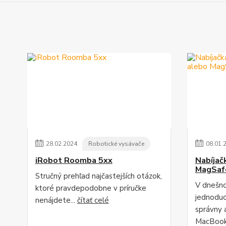
28
.
02
.
2024
Robotické vysávače
08
.
01
.
iRobot Roomba 5xx
Nabíjač
MagSaf
Stručný prehľad najčastejších otázok,
V dnešno
ktoré pravdepodobne v príručke
jednodu
nenájdete...
čítať celé
správny 
MacBook"