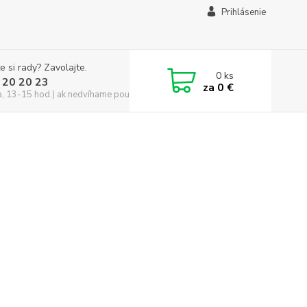
Prihlásenie
e si rady? Zavolajte.
0
ks
 20 20 23
za
0 €
a, 13-15 hod.) ak nedvíhame použite CHATBOX