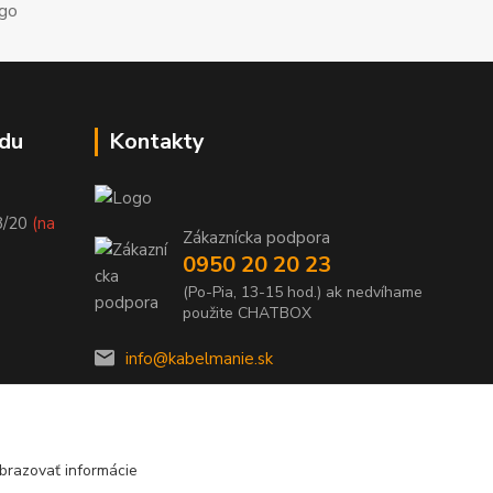
du
Kontakty
8/20
(na
Zákaznícka podpora
0950 20 20 23
(Po-Pia, 13-15 hod.) ak nedvíhame
použite CHATBOX
info@kabelmanie.sk
brazovať informácie