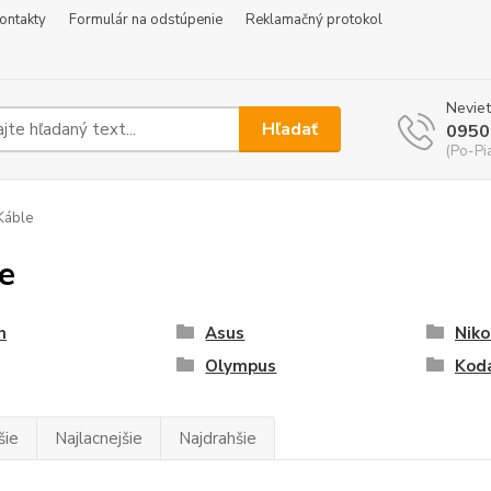
ontakty
Formulár na odstúpenie
Reklamačný protokol
Neviet
Hľadať
0950
(Po-Pi
Káble
e
n
Asus
Niko
Olympus
Kod
šie
Najlacnejšie
Najdrahšie