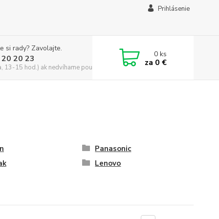
Prihlásenie
e si rady? Zavolajte.
0
ks
 20 20 23
za
0 €
a, 13-15 hod.) ak nedvíhame použite CHATBOX
n
Panasonic
ak
Lenovo