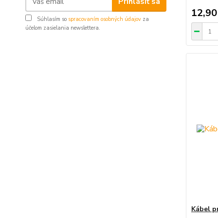
Prihlásiť sa
12,90
Súhlasím so
spracovaním osobných údajov
za
účelom zasielania newslettera.
Kábel p