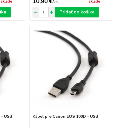
10,90 €
sklade
sklade
/
ks
íka
Pridať do košíka
 - USB
Kábel pre Canon EOS 100D - USB