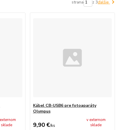
strana
z 3
ďalšie
s
Kábel CB-USB6 pre fotoaparáty
Olympus
 externom
v externom
9,90 €
sklade
sklade
/
ks