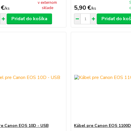
v externom
 €
5,90 €
sklade
/
ks
/
ks
Pridať do košíka
Pridať do koš
re Canon EOS 10D - USB
Kábel pre Canon EOS 1100D