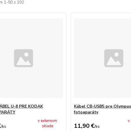
m 1-50 z 102
ÁBEL U-8 PRE KODAK
Kábel CB-USB5 pre Olympu
PARÁTY
fotoaparáty
v externom
v
€
11,90 €
sklade
/
ks
/
ks