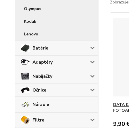
Zobrazuje
Olympus
Kodak
Lenovo
Batérie
Adaptéry
Nabíjačky
Očnice
Náradie
DATA K
FOTOA
Filtre
9,90 