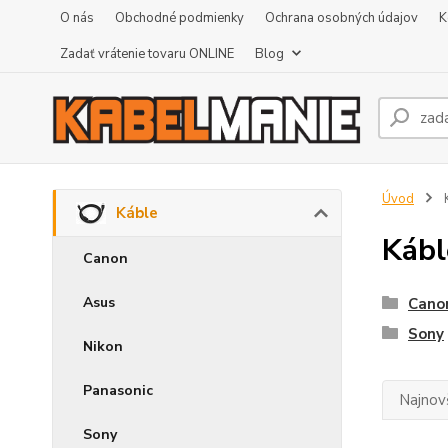
O nás
Obchodné podmienky
Ochrana osobných údajov
K
Zadať vrátenie tovaru ONLINE
Blog
Úvod
Káble
Kábl
Canon
Asus
Cano
Sony
Nikon
Panasonic
Najnov
Sony