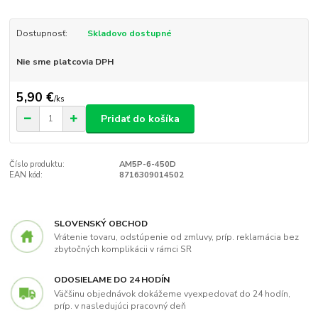
Dostupnosť:
Skladovo dostupné
Nie sme platcovia DPH
5,90 €
/
ks
Pridať do košíka
Číslo produktu:
AM5P-6-450D
EAN kód:
8716309014502
SLOVENSKÝ OBCHOD
Vrátenie tovaru, odstúpenie od zmluvy, príp. reklamácia bez
zbytočných komplikácii v rámci SR
ODOSIELAME DO 24 HODÍN
Väčšinu objednávok dokážeme vyexpedovať do 24 hodín,
príp. v nasledujúci pracovný deň