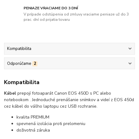
PENIAZE VRACIAME DO 3 DNÍ
V prípade odstúpenia od zmluvy vraciame peniaze už do 3
prac. dní od prijatia tovaru
Kompatibilita
Odporúčame
2
Kompatibilita
Kábel
prepojí fotoaparát Canon
EOS 450D s PC alebo
notebookom . Jednoduché prenášanie snímkov a videí z EOS 450d
cez kábel do vášho laptopu cez USB rozhranie.
kvalita PREMIUM
spevnená izolácia proti prelomeniu
doživotná záruka