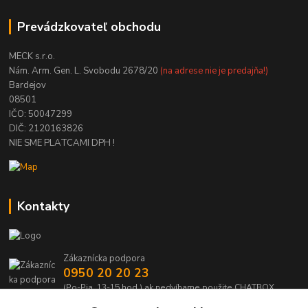
Prevádzkovateľ obchodu
MECK s.r.o.
Nám. Arm. Gen. L. Svobodu 2678/20
(na adrese nie je predajňa!)
Bardejov
08501
IČO: 50047299
DIČ: 2120163826
NIE SME PLATCAMI DPH !
Kontakty
Zákaznícka podpora
0950 20 20 23
(Po-Pia, 13-15 hod.) ak nedvíhame použite CHATBOX