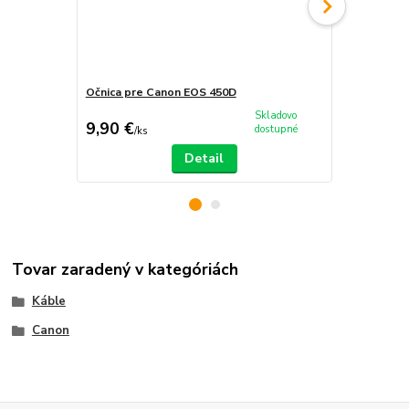
Očnica pre Canon EOS 450D
Batéria pre
Skladovo
9,90 €
18,90 €
dostupné
/
ks
/
k
Detail
Tovar zaradený v kategóriách
Káble
Canon