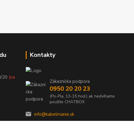
du
Kontakty
8/20
(na
Zákaznícka podpora
0950 20 20 23
(Po-Pia, 13-15 hod.) ak nedvíhame
použite CHATBOX
info@kabelmanie.sk