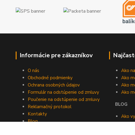
Informácie pre zákazníkov
Najčast
O nás
Ako n
Obchodné podmienky
Ako m
Ochrana osobných údajov
Ako mô
Formulár na odstúpenie od zmluvy
Ako m
Poučenie na odstúpenie od zmluvy
BLOG
Reklamačný protokol
Kontakty
Ako vy
Blog
roomb
Kedy v