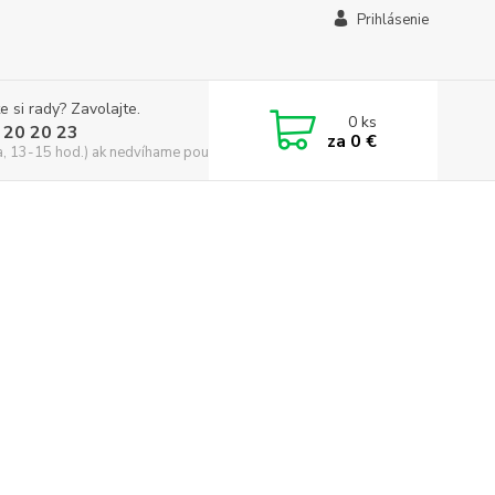
Prihlásenie
e si rady? Zavolajte.
0
ks
 20 20 23
za
0 €
a, 13-15 hod.) ak nedvíhame použite CHATBOX