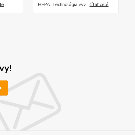
elé
HEPA. Technológia vyv...
čítať celé
vy!