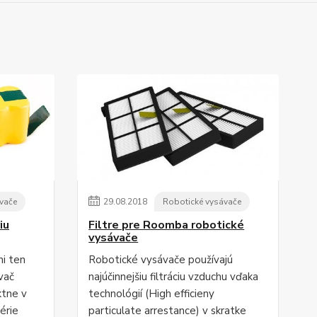
vače
29
.
08
.
2018
Robotické vysávače
iu
Filtre pre Roomba robotické
vysávače
i ten
Robotické vysávače používajú
ávač
najúčinnejšiu filtráciu vzduchu vďaka
ktne v
technológií (High efficieny
érie
particulate arrestance) v skratke