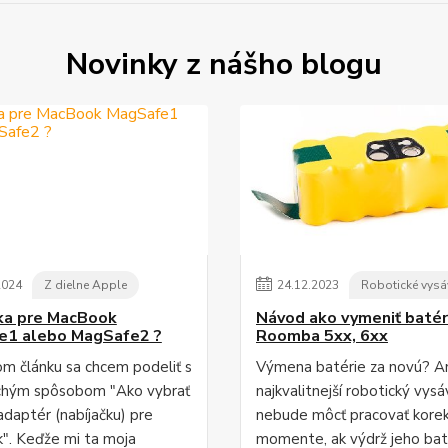
Novinky z nášho blogu
2024
Z dielne Apple
24
.
12
.
2023
Robotické vysá
ka pre MacBook
Návod ako vymeniť batér
e1 alebo MagSafe2 ?
Roomba 5xx, 6xx
m článku sa chcem podeliť s
Výmena batérie za novú? An
chým spôsobom "Ako vybrať
najkvalitnejší robotický vys
adaptér (nabíjačku) pre
nebude môcť pracovať kore
. Keďže mi ta moja
momente, ak výdrž jeho bat