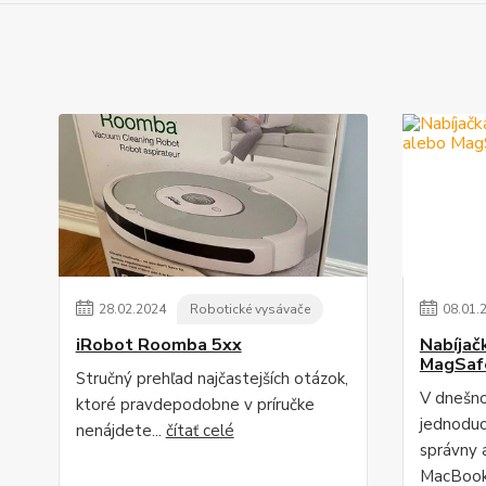
28
.
02
.
2024
Robotické vysávače
08
.
01
.
iRobot Roomba 5xx
Nabíjač
MagSaf
Stručný prehľad najčastejších otázok,
V dnešno
ktoré pravdepodobne v príručke
jednodu
nenájdete...
čítať celé
správny 
MacBook"