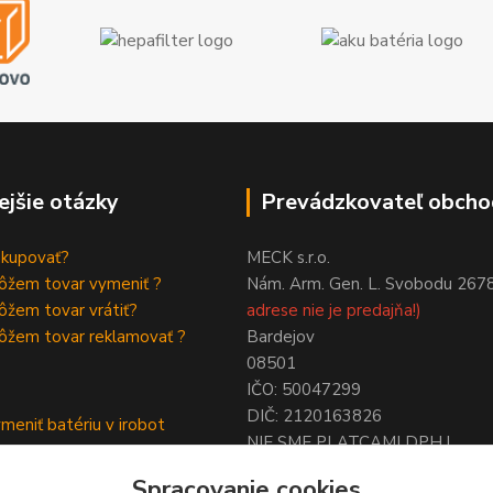
ejšie otázky
Prevádzkovateľ obcho
akupovať?
MECK s.r.o.
ôžem tovar vymeniť ?
Nám. Arm. Gen. L. Svobodu 267
žem tovar vrátiť?
adrese nie je predajňa!)
ôžem tovar reklamovať ?
Bardejov
08501
IČO: 50047299
DIČ: 2120163826
meniť batériu v irobot
NIE SME PLATCAMI DPH !
a
ymeniť batériu roomba
Spracovanie cookies