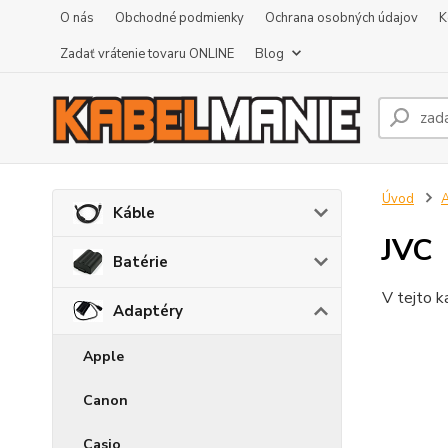
O nás
Obchodné podmienky
Ochrana osobných údajov
K
Zadať vrátenie tovaru ONLINE
Blog
Úvod
A
Káble
JVC
Batérie
V tejto k
Adaptéry
Apple
Canon
Casio