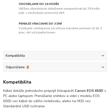
ODOSIELAME DO 24 HODÍN
Väčšinu objednávok dokážeme vyexpedovať do 24 hodín,
príp. v nasledujúci pracovný deň
PENIAZE VRACIAME DO 3 DNÍ
V prípade odstúpenia od zmluvy vraciame peniaze už do 3
prac. dní od prijatia tovaru
Kompatibilita
Odporúčame
2
Kompatibilita
Kábel dokáže jednoducho prepojiť fotoaparát
Canon EOS 650D
s
PC alebo laptopom. Prenášanie snímkov a videí z modelu EOS
650D cez kábel do vášho notebooku, alebo na HDD cez
štandardné USB rozhranie.