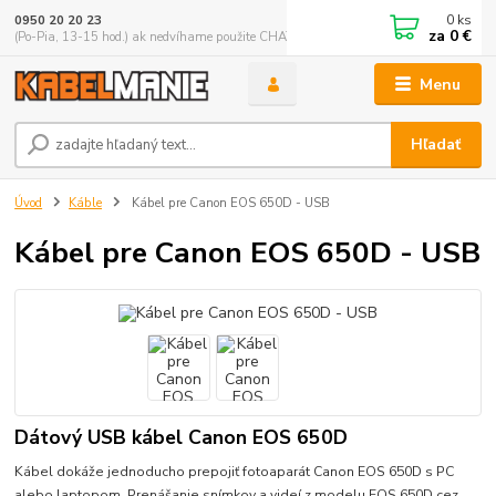
0
ks
0950 20 20 23
za
0 €
(Po-Pia, 13-15 hod.) ak nedvíhame použite CHATBOX
Menu
Hľadať
Úvod
Káble
Kábel pre Canon EOS 650D - USB
Kábel pre Canon EOS 650D - USB
Dátový USB kábel Canon EOS 650D
Kábel dokáže jednoducho prepojiť fotoaparát Canon EOS 650D s PC
alebo laptopom. Prenášanie snímkov a videí z modelu EOS 650D cez