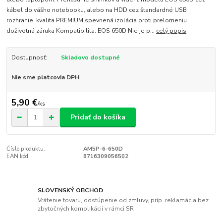
kábel do vášho notebooku, alebo na HDD cez štandardné USB
rozhranie. kvalita PREMIUM spevnená izolácia proti prelomeniu
doživotná záruka Kompatibilita: EOS 650D Nie je p...
celý popis
Dostupnosť:
Skladovo dostupné
Nie sme platcovia DPH
5,90 €
/
ks
Pridať do košíka
Číslo produktu:
AM5P-6-650D
EAN kód:
8716309056502
SLOVENSKÝ OBCHOD
Vrátenie tovaru, odstúpenie od zmluvy, príp. reklamácia bez
zbytočných komplikácii v rámci SR