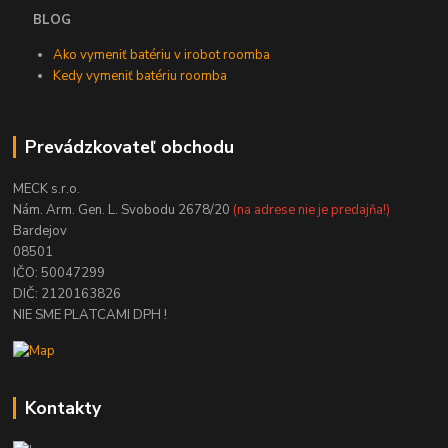
BLOG
Ako vymeniť batériu v irobot roomba
Kedy vymeniť batériu roomba
Prevádzkovateľ obchodu
MECK s.r.o.
Nám. Arm. Gen. L. Svobodu 2678/20
(na adrese nie je predajňa!)
Bardejov
08501
IČO: 50047299
DIČ: 2120163826
NIE SME PLATCAMI DPH !
Kontakty