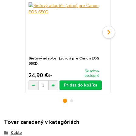
Sieťový adaptér (zdroj) pre Canon EOS
Očnica pre 
650D
Skladovo
24,90 €
9,90 €
dostupné
/
ks
/
ks
Pridať do košíka
Tovar zaradený v kategóriách
Káble