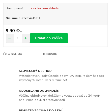
Dostupnosť:
v externom sklade
Nie sme platcovia DPH
9,90 €
/
ks
Pridať do košíka
Číslo produktu:
H006USB6
SLOVENSKÝ OBCHOD
Vrátenie tovaru, odstúpenie od zmluvy, príp. reklamácia bez
zbytočných komplikácii v rámci SR
ODOSIELAME DO 24 HODÍN
Väčšinu objednávok dokážeme vyexpedovať do 24 hodín,
príp. v nasledujúci pracovný deň
PENIAZE VRACIAME DO 3 DNÍ