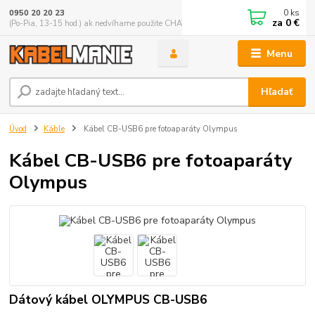
0
ks
0950 20 20 23
za
0 €
(Po-Pia, 13-15 hod.) ak nedvíhame použite CHATBOX
Menu
Hľadať
Úvod
Káble
Kábel CB-USB6 pre fotoaparáty Olympus
Kábel CB-USB6 pre fotoaparáty
Olympus
Dátový kábel OLYMPUS CB-USB6