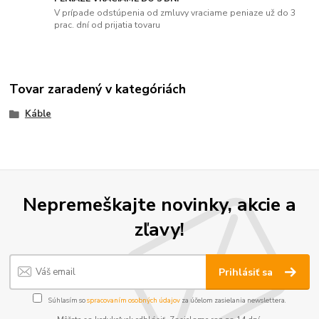
V prípade odstúpenia od zmluvy vraciame peniaze už do 3
prac. dní od prijatia tovaru
Tovar zaradený v kategóriách
Káble
Nepremeškajte novinky, akcie a
zľavy!
Prihlásiť sa
Súhlasím so
spracovaním osobných údajov
za účelom zasielania newslettera.