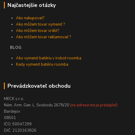
Najčastejšie otázky
Ako nakupovať?
Ako môžem tovar vymeniť ?
Ako môžem tovar vrátiť?
Ako môžem tovar reklamovať ?
BLOG
Ako vymeniť batériu v irobot roomba
Kedy vymeniť batériu roomba
Prevádzkovateľ obchodu
MECK s.r.o.
Nám. Arm. Gen. L. Svobodu 2678/20
(na adrese nie je predajňa!)
Bardejov
08501
IČO: 50047299
DIČ: 2120163826