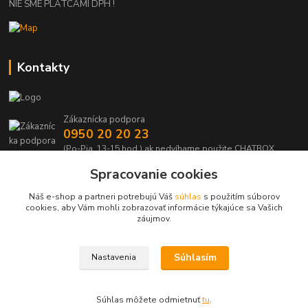
NIE SME PLATCAMI DPH !
Kontakty
Zákaznícka podpora
0950 20 20 23
(Po-Pia, 13-15 hod.) ak nedvíhame použite CHATBOX
Spracovanie cookies
info@kabelmanie.sk
Náš e-shop a partneri potrebujú Váš
súhlas
s použitím súborov
cookies, aby Vám mohli zobrazovať informácie týkajúce sa Vašich
záujmov.
Súhlasím
Nastavenia
Upravit sběr cookies.
Súhlas môžete odmietnuť
tu
.