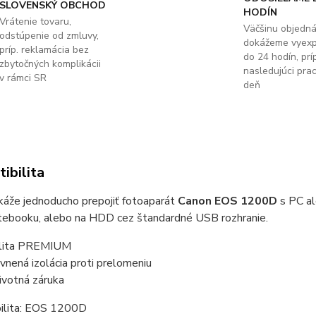
SLOVENSKÝ OBCHOD
HODÍN
Vrátenie tovaru,
Väčšinu objedn
odstúpenie od zmluvy,
dokážeme vyex
príp. reklamácia bez
do 24 hodín, príp
zbytočných komplikácii
nasledujúci pra
v rámci SR
deň
ibilita
káže jednoducho prepojiť fotoaparát
Canon EOS 1200D
s PC al
tebooku, alebo na HDD cez štandardné USB rozhranie.
lita PREMIUM
vnená izolácia proti prelomeniu
ivotná záruka
ilita: EOS 1200D