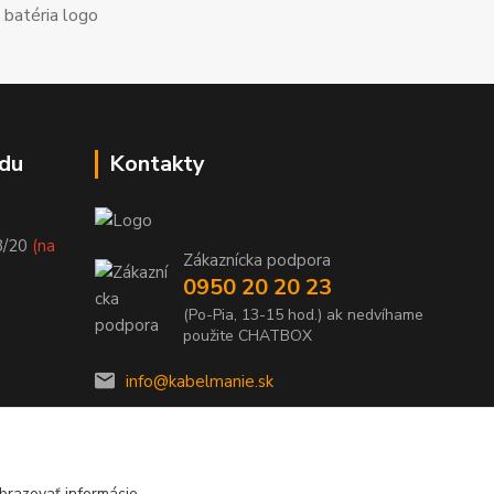
du
Kontakty
8/20
(na
Zákaznícka podpora
0950 20 20 23
(Po-Pia, 13-15 hod.) ak nedvíhame
použite CHATBOX
info@kabelmanie.sk
brazovať informácie