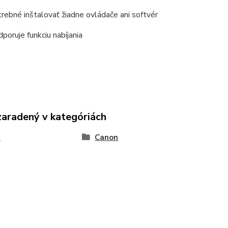
trebné inštalovať žiadne ovládače ani softvér
poruje funkciu nabíjania
zaradený v kategóriách
e
Canon