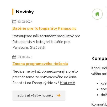
Novinky
23.02.2024
Batérie pre fotoaparáty Panasonic
Rozširujeme náš sortiment produktov pre
fotoaparáty v kategórií batérie pre
Panasonic
čítať celé
Kompat
13.10.2023
Zmena programového riešenia
Kábel do
Nechceme byť už obmedzovaný a preto
vášho no
prechádzame zo softwarového riešenia
Shoptet na Eshop-rýchlo.sk !
čítať celé
kva
spe
dož
Zobraziť všetky novinky
Kompatib