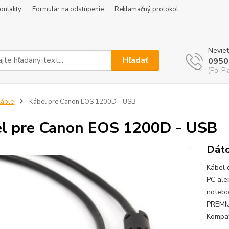
ontakty
Formulár na odstúpenie
Reklamačný protokol
Neviet
Hľadať
0950
(Po-Pi
áble
Kábel pre Canon EOS 1200D - USB
l pre Canon EOS 1200D - USB
Dáto
Kábel 
PC ale
notebo
PREMIU
Kompat