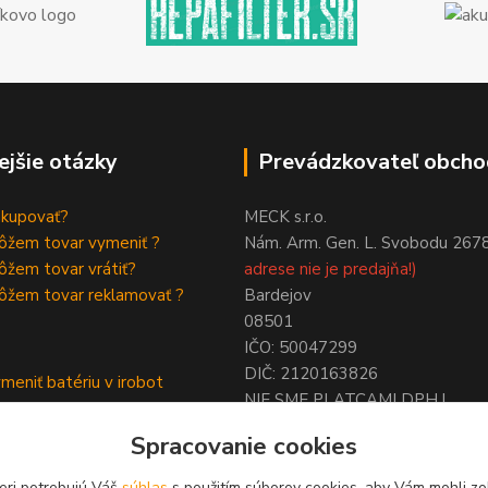
ejšie otázky
Prevádzkovateľ obcho
akupovať?
MECK s.r.o.
ôžem tovar vymeniť ?
Nám. Arm. Gen. L. Svobodu 267
žem tovar vrátiť?
adrese nie je predajňa!)
ôžem tovar reklamovať ?
Bardejov
08501
IČO: 50047299
DIČ: 2120163826
meniť batériu v irobot
NIE SME PLATCAMI DPH !
a
ymeniť batériu roomba
Spracovanie cookies
eri potrebujú Váš
súhlas
s použitím súborov cookies, aby Vám mohli zo