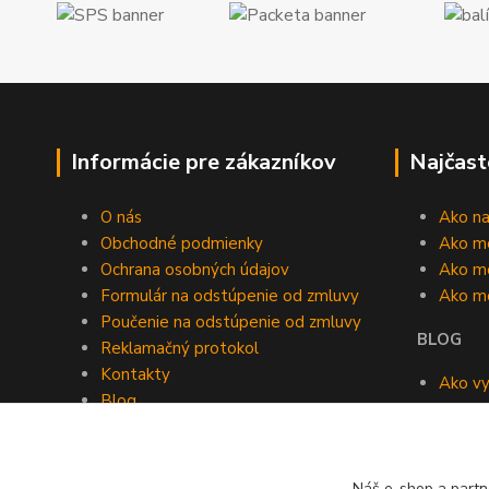
Informácie pre zákazníkov
Najčast
O nás
Ako n
Obchodné podmienky
Ako m
Ochrana osobných údajov
Ako mô
Formulár na odstúpenie od zmluvy
Ako m
Poučenie na odstúpenie od zmluvy
BLOG
Reklamačný protokol
Kontakty
Ako vy
Blog
roomb
Kedy v
Náš e-shop a partn