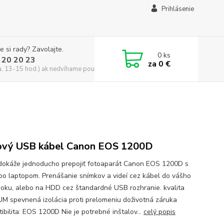
Prihlásenie
e si rady? Zavolajte.
0
ks
 20 20 23
za
0 €
a, 13-15 hod.) ak nedvíhame použite CHATBOX
vý USB kábel Canon EOS 1200D
dokáže jednoducho prepojiť fotoaparát Canon EOS 1200D s
bo laptopom. Prenášanie snímkov a videí cez kábel do vášho
oku, alebo na HDD cez štandardné USB rozhranie. kvalita
M spevnená izolácia proti prelomeniu doživotná záruka
ibilita: EOS 1200D Nie je potrebné inštalov...
celý popis