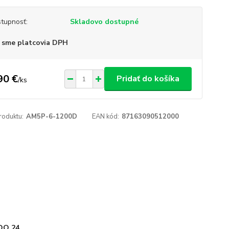
tupnosť:
Skladovo dostupné
 sme platcovia DPH
90 €
Pridať do košíka
/
ks
roduktu:
AM5P-6-1200D
EAN kód:
87163090512000
DO 24