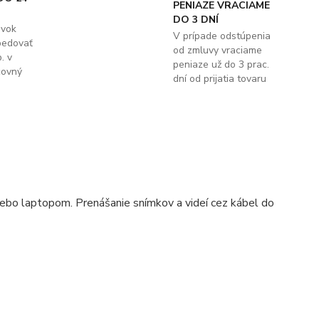
PENIAZE VRACIAME
DO 3 DNÍ
ávok
V prípade odstúpenia
pedovať
od zmluvy vraciame
. v
peniaze už do 3 prac.
covný
dní od prijatia tovaru
ebo laptopom. Prenášanie snímkov a videí cez kábel do