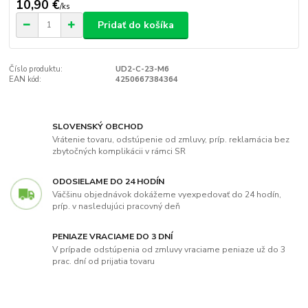
10,90 €
/
ks
Pridať do košíka
Číslo produktu:
UD2-C-23-M6
EAN kód:
4250667384364
SLOVENSKÝ OBCHOD
Vrátenie tovaru, odstúpenie od zmluvy, príp. reklamácia bez
zbytočných komplikácii v rámci SR
ODOSIELAME DO 24 HODÍN
Väčšinu objednávok dokážeme vyexpedovať do 24 hodín,
príp. v nasledujúci pracovný deň
PENIAZE VRACIAME DO 3 DNÍ
V prípade odstúpenia od zmluvy vraciame peniaze už do 3
prac. dní od prijatia tovaru