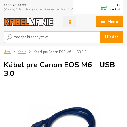
0
ks
0950 20 20 23
za
0 €
(Po-Pia, 13-15 hod.) ak nedvíhame použite CHATBOX
Menu
Hľadať
Úvod
Káble
Kábel pre Canon EOS M6 - USB 3.0
Kábel pre Canon EOS M6 - USB
3.0