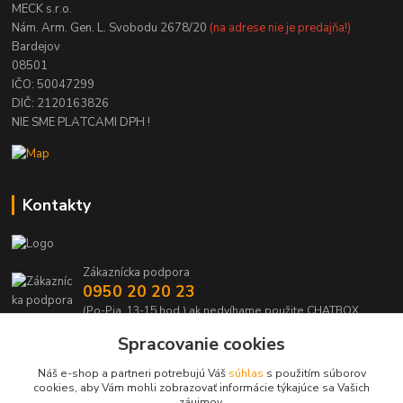
MECK s.r.o.
Nám. Arm. Gen. L. Svobodu 2678/20
(na adrese nie je predajňa!)
Bardejov
08501
IČO: 50047299
DIČ: 2120163826
NIE SME PLATCAMI DPH !
Kontakty
Zákaznícka podpora
0950 20 20 23
(Po-Pia, 13-15 hod.) ak nedvíhame použite CHATBOX
Spracovanie cookies
info@kabelmanie.sk
Náš e-shop a partneri potrebujú Váš
súhlas
s použitím súborov
cookies, aby Vám mohli zobrazovať informácie týkajúce sa Vašich
záujmov.