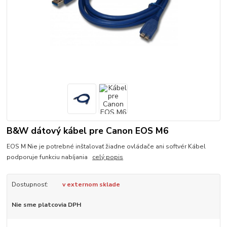
B&W dátový kábel pre Canon EOS M6
EOS M Nie je potrebné inštalovať žiadne ovládače ani softvér Kábel
podporuje funkciu nabíjania
celý popis
Dostupnosť:
v externom sklade
Nie sme platcovia DPH