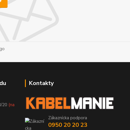
du
Kontakty
8/20
(na
Zákaznícka podpora
0950 20 20 23