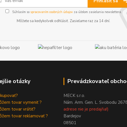
Prihlásiť sa
Súhlasím so
spracovaním osobných údajov
za účelom zasielania newslettera.
Môžete sa kedykoľvek odhlásiť. Zasielame raz za 14 dní.
ejšie otázky
Prevádzkovateľ obcho
akupovať?
MECK s.r.o.
ôžem tovar vymeniť ?
Nám. Arm. Gen. L. Svobodu 267
žem tovar vrátiť?
adrese nie je predajňa!)
ôžem tovar reklamovať ?
Bardejov
08501