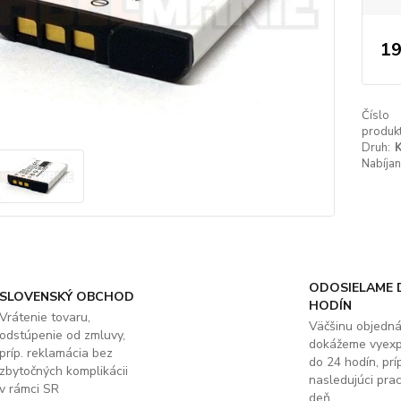
19
Číslo
produkt
Druh:
K
Nabíjan
ODOSIELAME 
SLOVENSKÝ OBCHOD
HODÍN
Vrátenie tovaru,
Väčšinu objedn
odstúpenie od zmluvy,
dokážeme vyex
príp. reklamácia bez
do 24 hodín, príp
zbytočných komplikácii
nasledujúci pra
v rámci SR
deň