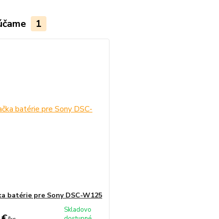
účame
1
ka batérie pre Sony DSC-W125
Skladovo
 €
dostupné