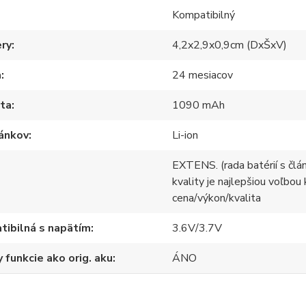
Kompatibilný
ry
4,2x2,9x0,9cm (DxŠxV)
a
24 mesiacov
ita
1090 mAh
lánkov
Li-ion
EXTENS. (rada batérií s člá
kvality je najlepšiou voľbou
cena/výkon/kvalita
ibilná s napätím
3.6V/3.7V
 funkcie ako orig. aku
ÁNO