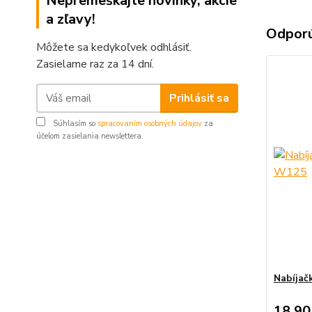
Nepremeškajte novinky, akcie
a zľavy!
Odpor
Môžete sa kedykoľvek odhlásiť.
Zasielame raz za 14 dní.
Prihlásiť sa
Súhlasím so
spracovaním osobných údajov
za
účelom zasielania newslettera.
Nabíjač
18,90