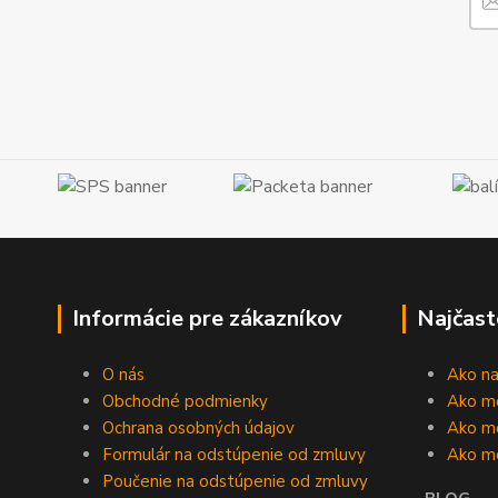
Informácie pre zákazníkov
Najčast
O nás
Ako n
Obchodné podmienky
Ako m
Ochrana osobných údajov
Ako mô
Formulár na odstúpenie od zmluvy
Ako m
Poučenie na odstúpenie od zmluvy