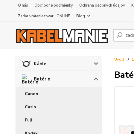
O nás
Obchodné podmienky
Ochrana osobných údajov
K
Zadať vrátenie tovaru ONLINE
Blog
Úvod
B
Káble
Baté
Batérie
Canon
Casio
Fuji
Kodak