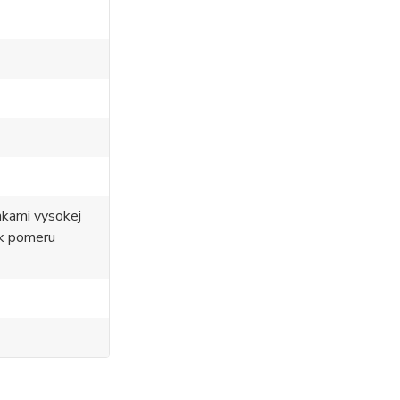
nkami vysokej
 k pomeru