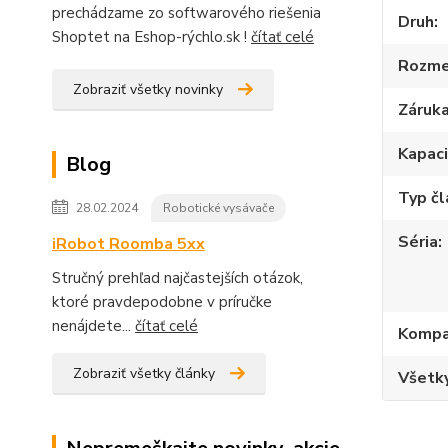
prechádzame zo softwarového riešenia
Druh
Shoptet na Eshop-rýchlo.sk !
čítať celé
Rozme
Zobraziť všetky novinky
Záruk
Kapac
Blog
Typ č
28.02.2024
Robotické vysávače
Séria
iRobot Roomba 5xx
Stručný prehľad najčastejších otázok,
ktoré pravdepodobne v príručke
nenájdete...
čítať celé
Kompat
Zobraziť všetky články
Všetky