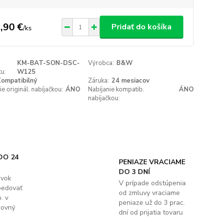
,90 €
Pridať do košíka
/
ks
KM-BAT-SON-DSC-
Výrobca:
B&W
u:
W125
ompatibilný
Záruka:
24 mesiacov
ie originál. nabíjačkou:
ÁNO
Nabíjanie kompatib.
ÁNO
nabíjačkou:
DO 24
PENIAZE VRACIAME
DO 3 DNÍ
ávok
V prípade odstúpenia
pedovať
od zmluvy vraciame
. v
peniaze už do 3 prac.
covný
dní od prijatia tovaru