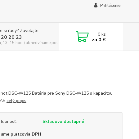
Prihlásenie
e si rady? Zavolajte.
0
ks
 20 20 23
za
0 €
a, 13-15 hod.) ak nedvíhame použite CHATBOX
hot DSC-W125 Batéria pre Sony DSC-W125 s kapacitou
mAh
celý popis
tupnosť:
Skladovo dostupné
 sme platcovia DPH