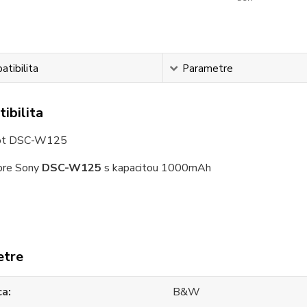
tibilita
Parametre
ibilita
ot DSC-W125
re Sony
DSC-W125
s kapacitou 1000mAh
etre
ca
B&W