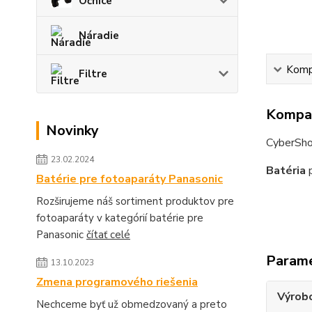
Očnice
Náradie
Kompa
Filtre
Kompat
Novinky
CyberSh
23.02.2024
Batéria
p
Batérie pre fotoaparáty Panasonic
Rozširujeme náš sortiment produktov pre
fotoaparáty v kategórií batérie pre
Panasonic
čítať celé
Param
13.10.2023
Zmena programového riešenia
Výrob
Nechceme byť už obmedzovaný a preto