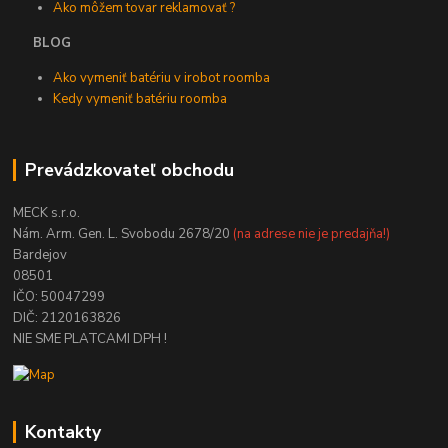
Ako môžem tovar reklamovať ?
BLOG
Ako vymeniť batériu v irobot roomba
Kedy vymeniť batériu roomba
Prevádzkovateľ obchodu
MECK s.r.o.
Nám. Arm. Gen. L. Svobodu 2678/20
(na adrese nie je predajňa!)
Bardejov
08501
IČO: 50047299
DIČ: 2120163826
NIE SME PLATCAMI DPH !
Kontakty