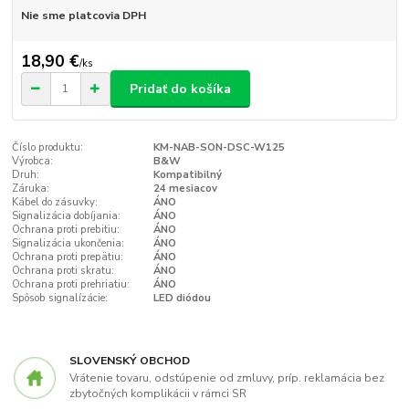
Nie sme platcovia DPH
18,90 €
/
ks
Pridať do košíka
Číslo produktu:
KM-NAB-SON-DSC-W125
Výrobca:
B&W
Druh:
Kompatibilný
Záruka:
24 mesiacov
Kábel do zásuvky:
ÁNO
Signalizácia dobíjania:
ÁNO
Ochrana proti prebitiu:
ÁNO
Signalizácia ukončenia:
ÁNO
Ochrana proti prepätiu:
ÁNO
Ochrana proti skratu:
ÁNO
Ochrana proti prehriatiu:
ÁNO
Spôsob signalízácie:
LED diódou
SLOVENSKÝ OBCHOD
Vrátenie tovaru, odstúpenie od zmluvy, príp. reklamácia bez
zbytočných komplikácii v rámci SR