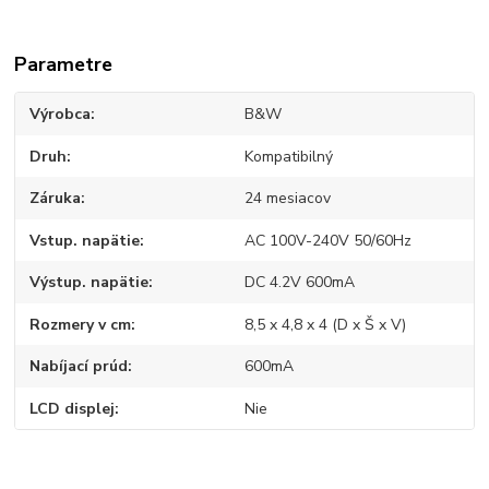
Parametre
Výrobca
B&W
Druh
Kompatibilný
Záruka
24 mesiacov
Vstup. napätie
AC 100V-240V 50/60Hz
Výstup. napätie
DC 4.2V 600mA
Rozmery v cm
8,5 x 4,8 x 4 (D x Š x V)
Nabíjací prúd
600mA
LCD displej
Nie