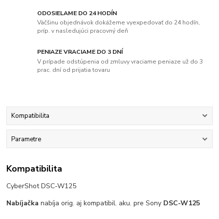
ODOSIELAME DO 24 HODÍN
Väčšinu objednávok dokážeme vyexpedovať do 24 hodín,
príp. v nasledujúci pracovný deň
PENIAZE VRACIAME DO 3 DNÍ
V prípade odstúpenia od zmluvy vraciame peniaze už do 3
prac. dní od prijatia tovaru
Kompatibilita
Parametre
Kompatibilita
CyberShot DSC-W125
Nabíjačka
nabíja orig. aj kompatibil. aku. pre Sony
DSC-W125