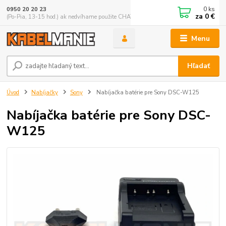
0
ks
0950 20 20 23
za
0 €
(Po-Pia, 13-15 hod.) ak nedvíhame použite CHATBOX
Menu
Hľadať
Úvod
Nabíjačky
Sony
Nabíjačka batérie pre Sony DSC-W125
Nabíjačka batérie pre Sony DSC-
W125