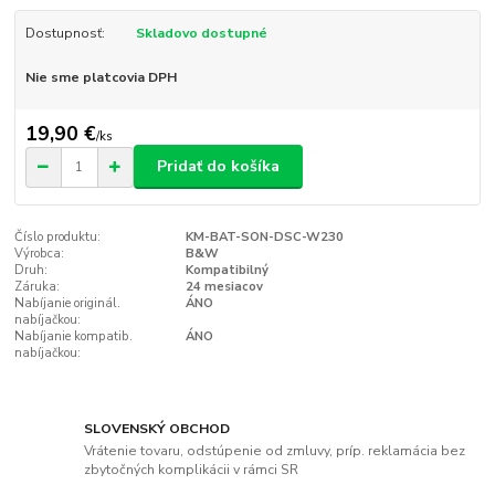
Dostupnosť:
Skladovo dostupné
Nie sme platcovia DPH
19,90 €
/
ks
Pridať do košíka
Číslo produktu:
KM-BAT-SON-DSC-W230
Výrobca:
B&W
Druh:
Kompatibilný
Záruka:
24 mesiacov
Nabíjanie originál.
ÁNO
nabíjačkou:
Nabíjanie kompatib.
ÁNO
nabíjačkou:
SLOVENSKÝ OBCHOD
Vrátenie tovaru, odstúpenie od zmluvy, príp. reklamácia bez
zbytočných komplikácii v rámci SR