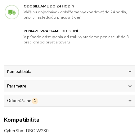
ODOSIELAME DO 24 HODÍN
Väčšinu objednávok dokážeme vyexpedovať do 24 hodín,
príp. v nasledujúci pracovný deň
PENIAZE VRACIAME DO 3 DNÍ
V prípade odstúpenia od zmluvy vraciame peniaze už do 3
prac. dní od prijatia tovaru
Kompatibilita
Parametre
Odporúčame
1
Kompatibilita
CyberShot DSC-W230