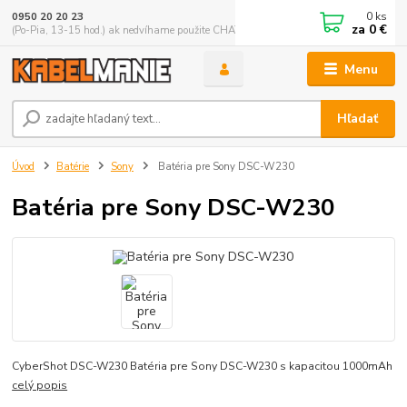
0
ks
0950 20 20 23
za
0 €
(Po-Pia, 13-15 hod.) ak nedvíhame použite CHATBOX
Menu
Hľadať
Úvod
Batérie
Sony
Batéria pre Sony DSC-W230
Batéria pre Sony DSC-W230
CyberShot DSC-W230 Batéria pre Sony DSC-W230 s kapacitou 1000mAh
celý popis