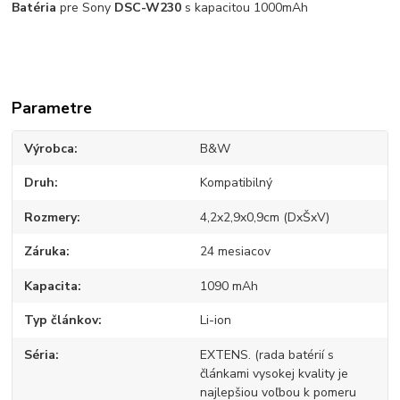
Batéria
pre Sony
DSC-W230
s kapacitou 1000mAh
Parametre
Výrobca
B&W
Druh
Kompatibilný
Rozmery
4,2x2,9x0,9cm (DxŠxV)
Záruka
24 mesiacov
Kapacita
1090 mAh
Typ článkov
Li-ion
Séria
EXTENS. (rada batérií s
článkami vysokej kvality je
najlepšiou voľbou k pomeru