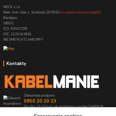
MECK s.r.o.
Nám. Arm. Gen. L. Svobodu 2678/20
(na adrese nie je predajňa!)
Bardejov
08501
IČO: 50047299
DIČ: 2120163826
NIE SME PLATCAMI DPH !
Kontakty
Zákaznícka podpora
0950 20 20 23
(Po-Pia, 13-15 hod.) ak nedvíhame použite CHATBOX
info@kabelmanie.sk