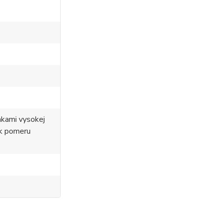
nkami vysokej
 k pomeru