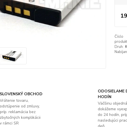
19
Číslo
produkt
Druh:
K
Nabíjan
ODOSIELAME 
SLOVENSKÝ OBCHOD
HODÍN
Vrátenie tovaru,
Väčšinu objedn
odstúpenie od zmluvy,
dokážeme vyex
príp. reklamácia bez
do 24 hodín, príp
zbytočných komplikácii
nasledujúci pra
v rámci SR
deň