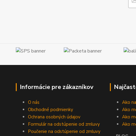
Informácie pre zákazníkov
Najčast
O nás
Ako n
Obchodné podmienky
Ako m
Ochrana osobných údajov
Ako mô
Formulár na odstúpenie od zmluvy
Ako m
Poučenie na odstúpenie od zmluvy