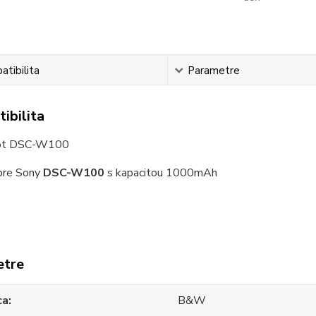
tibilita
Parametre
ibilita
ot DSC-W100
re Sony
DSC-W100
s kapacitou 1000mAh
etre
ca
B&W