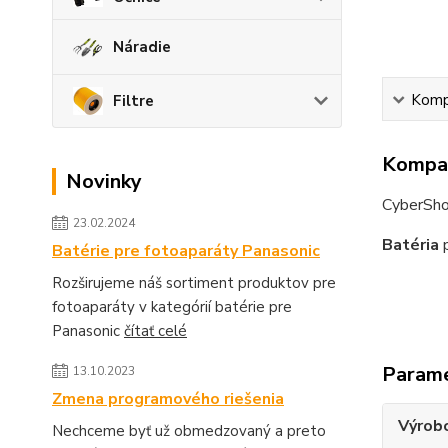
Náradie
Kompa
Filtre
Kompat
Novinky
CyberSh
23.02.2024
Batéria
p
Batérie pre fotoaparáty Panasonic
Rozširujeme náš sortiment produktov pre
fotoaparáty v kategórií batérie pre
Panasonic
čítať celé
Param
13.10.2023
Zmena programového riešenia
Výrob
Nechceme byť už obmedzovaný a preto