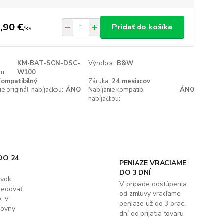
,90 €
Pridať do košíka
/
ks
KM-BAT-SON-DSC-
Výrobca:
B&W
u:
W100
ompatibilný
Záruka:
24 mesiacov
ie originál. nabíjačkou:
ÁNO
Nabíjanie kompatib.
ÁNO
nabíjačkou:
DO 24
PENIAZE VRACIAME
DO 3 DNÍ
ávok
V prípade odstúpenia
pedovať
od zmluvy vraciame
. v
peniaze už do 3 prac.
covný
dní od prijatia tovaru