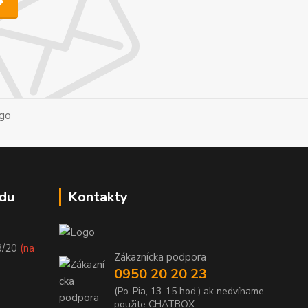
du
Kontakty
8/20
(na
Zákaznícka podpora
0950 20 20 23
(Po-Pia, 13-15 hod.) ak nedvíhame
použite CHATBOX