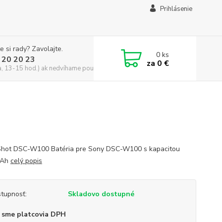
Prihlásenie
e si rady? Zavolajte.
0
ks
 20 20 23
za
0 €
a, 13-15 hod.) ak nedvíhame použite CHATBOX
hot DSC-W100 Batéria pre Sony DSC-W100 s kapacitou
mAh
celý popis
tupnosť:
Skladovo dostupné
 sme platcovia DPH