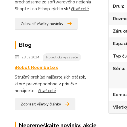
prechádzame zo softwarového riešenia
Druh
Shoptet na Eshop-rýchlo.sk !
čítať celé
Rozme
Zobraziť všetky novinky
Záruk
Kapac
Blog
Typ č
28.02.2024
Robotické vysávače
iRobot Roomba 5xx
Séria
Stručný prehľad najčastejších otázok,
ktoré pravdepodobne v príručke
nenájdete...
čítať celé
Kompat
Zobraziť všetky články
Všetky
Nepremeškajte novinky, akcie