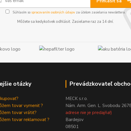
Prihlásiť sa
Súhlasím so
spracovaním osobných údajov
za účelom zasielania newslettera.
Môžete sa kedykoľvek odhlásiť. Zasielame raz za 14 dní.
ejšie otázky
Prevádzkovateľ obcho
akupovať?
MECK s.r.o.
ôžem tovar vymeniť ?
Nám. Arm. Gen. L. Svobodu 267
žem tovar vrátiť?
adrese nie je predajňa!)
ôžem tovar reklamovať ?
Bardejov
08501