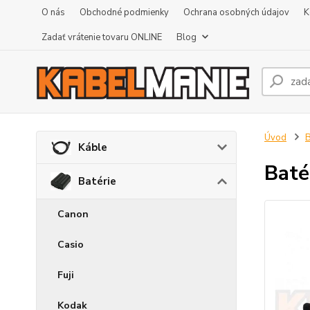
O nás
Obchodné podmienky
Ochrana osobných údajov
K
Zadať vrátenie tovaru ONLINE
Blog
Úvod
B
Káble
Baté
Batérie
Canon
Casio
Fuji
Kodak