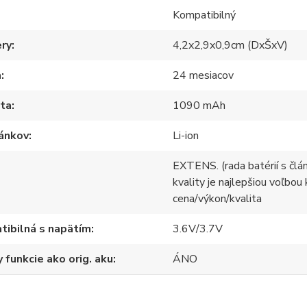
Kompatibilný
ry
4,2x2,9x0,9cm (DxŠxV)
a
24 mesiacov
ita
1090 mAh
lánkov
Li-ion
EXTENS. (rada batérií s člá
kvality je najlepšiou voľbou
cena/výkon/kvalita
ibilná s napätím
3.6V/3.7V
 funkcie ako orig. aku
ÁNO