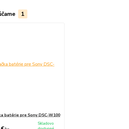
účame
1
ka batérie pre Sony DSC-W100
Skladovo
 €
dostupné