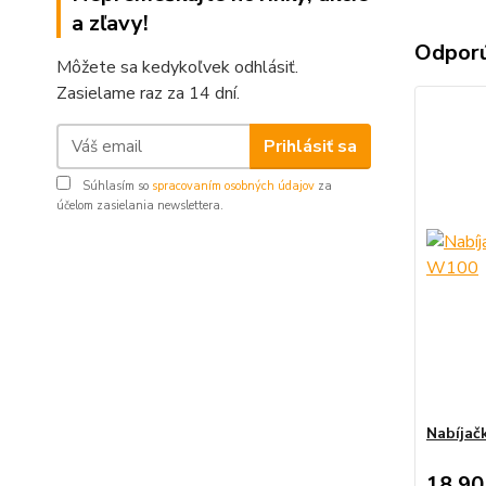
a zľavy!
Odpor
Môžete sa kedykoľvek odhlásiť.
Zasielame raz za 14 dní.
Prihlásiť sa
Súhlasím so
spracovaním osobných údajov
za
účelom zasielania newslettera.
Nabíjač
18,90