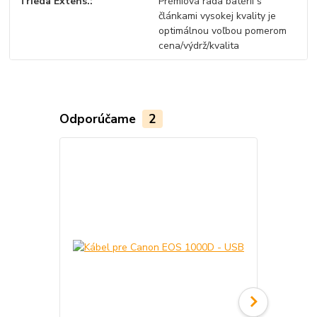
Trieda Extens.
Prémiová rada batérií s
článkami vysokej kvality je
optimálnou voľbou pomerom
cena/výdrž/kvalita
Odporúčame
2