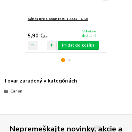
Kábel pre Canon EOS 1000D - USB
Sieťový ada
1000D
Skladovo
5,90 €
29,90 €
dostupné
/
ks
/
k
Pridať do košíka
Tovar zaradený v kategóriách
Canon
Nepremeškajte novinky, akcie a