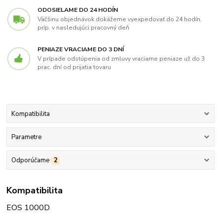
ODOSIELAME DO 24 HODÍN
Väčšinu objednávok dokážeme vyexpedovať do 24 hodín,
príp. v nasledujúci pracovný deň
PENIAZE VRACIAME DO 3 DNÍ
V prípade odstúpenia od zmluvy vraciame peniaze už do 3
prac. dní od prijatia tovaru
Kompatibilita
Parametre
Odporúčame
2
Kompatibilita
EOS 1000D