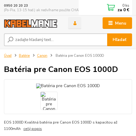
0
ks
0950 20 20 23
za
0 €
(Po-Pia, 13-15 hod.) ak nedvíhame použite CHATBOX
Menu
Hľadať
Úvod
Batérie
Canon
Batéria pre Canon EOS 1000D
Batéria pre Canon EOS 1000D
EOS 1000D Kvalitná batéria pre Canon EOS 1000D s kapacitou až
1100mAh
celý popis