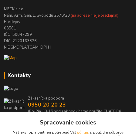
MECK s.r.o.
Nám. Arm. Gen. L. Svobodu 2678/20
(na adrese nie je predajňa!)
Bardejov
08501
IČO: 50047299
DIČ: 2120163826
NIE SME PLATCAMI DPH !
Kontakty
Zákaznícka podpora
0950 20 20 23
(Po-Pia, 13-15 hod.) ak nedvíhame použite CHATBOX
Spracovanie cookies
info@kabelmanie.sk
Náš e-shop a partneri potrebujú Váš
súhlas
s použitím súborov