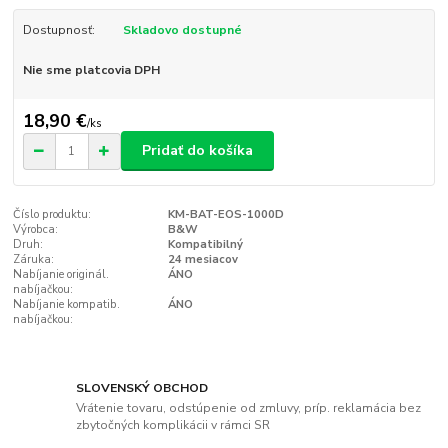
Dostupnosť:
Skladovo dostupné
Nie sme platcovia DPH
18,90 €
/
ks
Pridať do košíka
Číslo produktu:
KM-BAT-EOS-1000D
Výrobca:
B&W
Druh:
Kompatibilný
Záruka:
24 mesiacov
Nabíjanie originál.
ÁNO
nabíjačkou:
Nabíjanie kompatib.
ÁNO
nabíjačkou:
SLOVENSKÝ OBCHOD
Vrátenie tovaru, odstúpenie od zmluvy, príp. reklamácia bez
zbytočných komplikácii v rámci SR