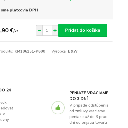
 sme platcovia DPH
,90 €
Pridať do košíka
/
ks
roduktu:
KM106151-P600
Výrobca:
B&W
DO 24
PENIAZE VRACIAME
DO 3 DNÍ
ávok
V prípade odstúpenia
pedovať
od zmluvy vraciame
. v
peniaze už do 3 prac.
covný
dní od prijatia tovaru