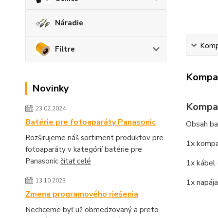
Náradie
Kompa
Filtre
Kompat
Novinky
Kompat
23.02.2024
Batérie pre fotoaparáty Panasonic
Obsah bal
Rozširujeme náš sortiment produktov pre
1x kompat
fotoaparáty v kategórií batérie pre
Panasonic
čítať celé
1x kábel
13.10.2023
1x napája
Zmena programového riešenia
Nechceme byť už obmedzovaný a preto