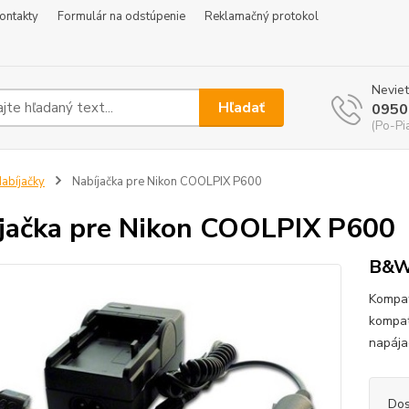
ontakty
Formulár na odstúpenie
Reklamačný protokol
Neviet
Hľadať
0950
(Po-Pi
abíjačky
Nabíjačka pre Nikon COOLPIX P600
jačka pre Nikon COOLPIX P600
B&W 
Kompat
kompat
napája
Dos