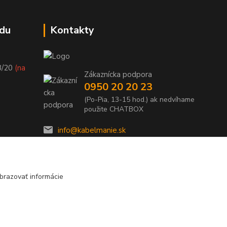
du
Kontakty
8/20
(na
Zákaznícka podpora
0950 20 20 23
(Po-Pia, 13-15 hod.) ak nedvíhame
použite CHATBOX
info@kabelmanie.sk
brazovať informácie