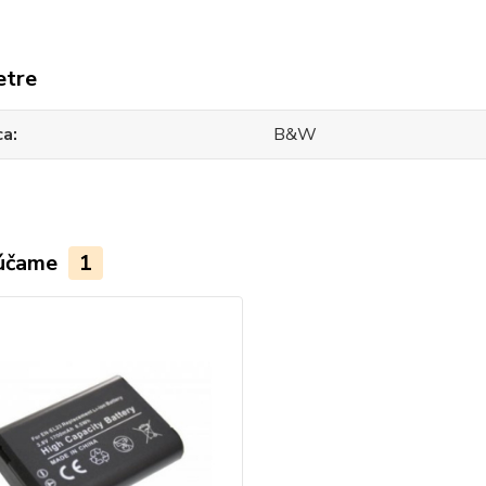
etre
ca
B&W
účame
1