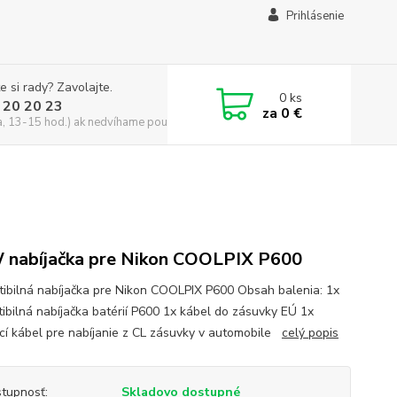
Prihlásenie
e si rady? Zavolajte.
0
ks
 20 20 23
za
0 €
a, 13-15 hod.) ak nedvíhame použite CHATBOX
nabíjačka pre Nikon COOLPIX P600
ibilná nabíjačka pre Nikon COOLPIX P600 Obsah balenia: 1x
ibilná nabíjačka batérií P600 1x kábel do zásuvky EÚ 1x
cí kábel pre nabíjanie z CL zásuvky v automobile
celý popis
tupnosť:
Skladovo dostupné