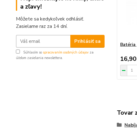
a zľavy!
Môžete sa kedykoľvek odhlásiť.
Zasielame raz za 14 dní.
Prihlásiť sa
Batéria
Súhlasím so
spracovaním osobných údajov
za
16,90
účelom zasielania newslettera.
Tovar 
Nabíj