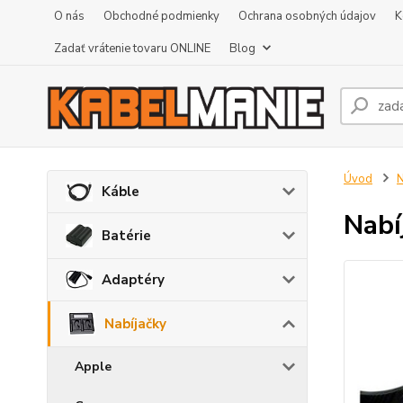
O nás
Obchodné podmienky
Ochrana osobných údajov
K
Zadať vrátenie tovaru ONLINE
Blog
Úvod
N
Káble
Nabí
Batérie
Adaptéry
Nabíjačky
Apple