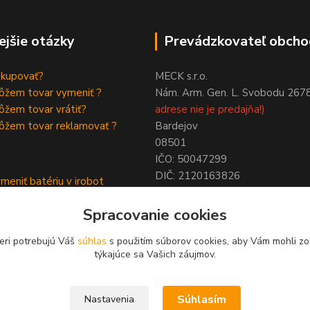
ejšie otázky
Prevádzkovateľ obcho
akupovať?
MECK s.r.o.
ôžem tovar vymeniť ?
Nám. Arm. Gen. L. Svobodu 267
žem tovar vrátiť?
adrese nie je predajňa!)
ôžem tovar reklamovať ?
Bardejov
08501
IČO: 50047299
DIČ: 2120163826
meniť batériu v irobot
NIE SME PLATCAMI DPH !
a
Spracovanie cookies
ymeniť batériu roomba
eri potrebujú Váš
súhlas
s použitím súborov cookies, aby Vám mohli zo
týkajúce sa Vašich záujmov.
Upravit sběr cookies.
Súhlasím
Nastavenia