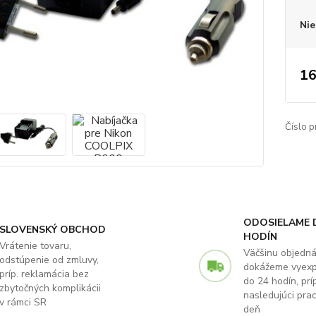
Nie
16
Číslo p
ODOSIELAME 
SLOVENSKÝ OBCHOD
HODÍN
Vrátenie tovaru,
Väčšinu objedn
odstúpenie od zmluvy,
dokážeme vyex
príp. reklamácia bez
do 24 hodín, príp
zbytočných komplikácii
nasledujúci pra
v rámci SR
deň