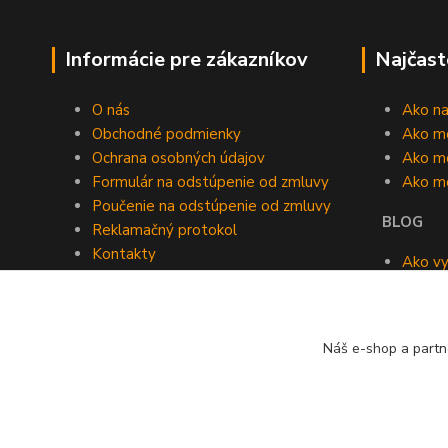
Informácie pre zákazníkov
Najčast
O nás
Ako n
Obchodné podmienky
Ako m
Ochrana osobných údajov
Ako mô
Formulár na odstúpenie od zmluvy
Ako m
Poučenie na odstúpenie od zmluvy
BLOG
Reklamačný protokol
Kontakty
Ako vy
Blog
roomb
Kedy v
Náš e-shop a partn