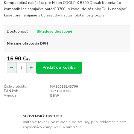
Kompatibilná nabíjačka pre Nikon COOLPIX B700 Obsah balenia: 1x
kompatibilná nabíjačka batérií B700 1x kábel do zásuvky EÚ 1x napájací
kábel pre nabíjanie z CL zásuvky v automobile
celý popis
Dostupnosť:
Skladovo dostupné
Nie sme platcovia DPH
16,90 €
/
ks
Pridať do košíka
Číslo produktu:
KM106151-B700
EAN kód:
106151B700
Výrobca:
B&W
SLOVENSKÝ OBCHOD
Vrátenie tovaru, odstúpenie od zmluvy, príp. reklamácia bez
zbytočných komplikácii v rámci SR