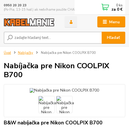
0
ks
0950 20 20 23
za
0 €
(Po-Pia, 13-15 hod.) ak nedvíhame použite CHATBOX
Menu
Hľadať
Úvod
Nabíjačky
Nabíjačka pre Nikon COOLPIX B700
Nabíjačka pre Nikon COOLPIX
B700
B&W nabíjačka pre Nikon COOLPIX B700