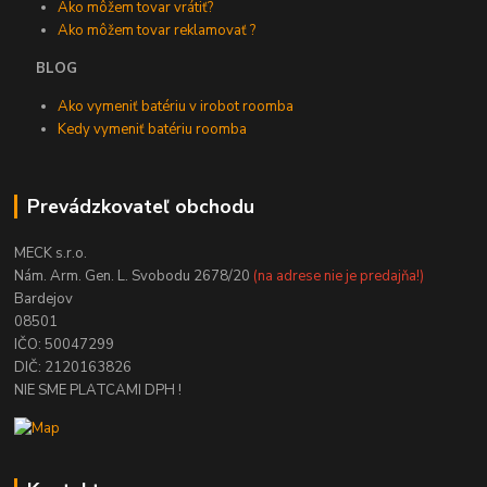
Ako môžem tovar vrátiť?
Ako môžem tovar reklamovať ?
BLOG
Ako vymeniť batériu v irobot roomba
Kedy vymeniť batériu roomba
Prevádzkovateľ obchodu
MECK s.r.o.
Nám. Arm. Gen. L. Svobodu 2678/20
(na adrese nie je predajňa!)
Bardejov
08501
IČO: 50047299
DIČ: 2120163826
NIE SME PLATCAMI DPH !