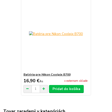
Batéria pre Nikon Coolpix B700
16,90 €
v externom sklade
/
ks
Pridať do košíka
Tovar zaradený v kategóriách