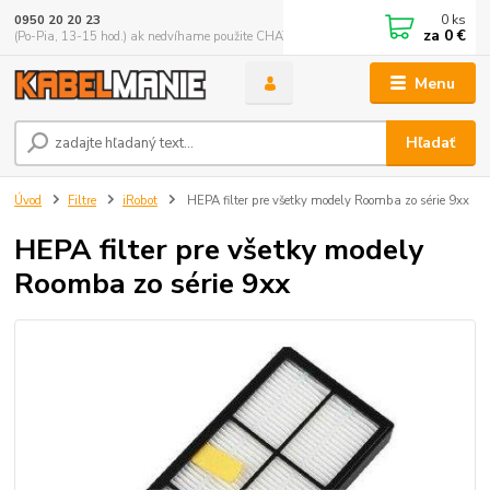
0
ks
0950 20 20 23
za
0 €
(Po-Pia, 13-15 hod.) ak nedvíhame použite CHATBOX
Menu
Hľadať
Úvod
Filtre
iRobot
HEPA filter pre všetky modely Roomba zo série 9xx
HEPA filter pre všetky modely
Roomba zo série 9xx