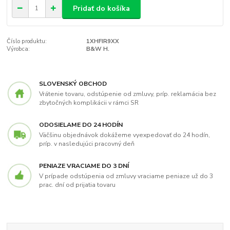
Pridať do košíka
Číslo produktu:
1XHFIR9XX
Výrobca:
B&W H.
SLOVENSKÝ OBCHOD
Vrátenie tovaru, odstúpenie od zmluvy, príp. reklamácia bez
zbytočných komplikácii v rámci SR
ODOSIELAME DO 24 HODÍN
Väčšinu objednávok dokážeme vyexpedovať do 24 hodín,
príp. v nasledujúci pracovný deň
PENIAZE VRACIAME DO 3 DNÍ
V prípade odstúpenia od zmluvy vraciame peniaze už do 3
prac. dní od prijatia tovaru