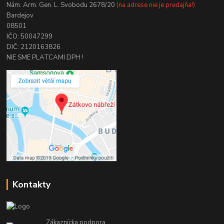
Nám. Arm. Gen. L. Svobodu 2678/20
(na adrese nie je predajňa!)
Bardejov
08501
IČO: 50047299
DIČ: 2120163826
NIE SME PLATCAMI DPH !
Kontakty
Zákaznícka podpora