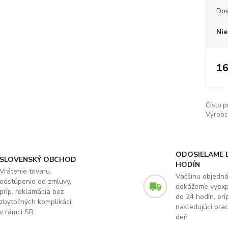
Dos
Nie
16
Číslo p
Výrobc
ODOSIELAME 
SLOVENSKÝ OBCHOD
HODÍN
Vrátenie tovaru,
Väčšinu objedn
odstúpenie od zmluvy,
dokážeme vyex
príp. reklamácia bez
do 24 hodín, príp
zbytočných komplikácii
nasledujúci pra
v rámci SR
deň