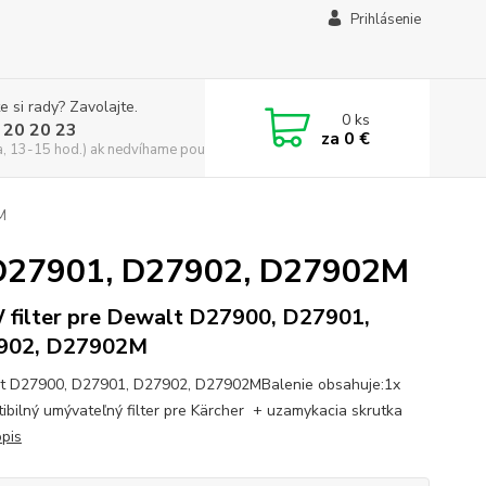
Prihlásenie
e si rady? Zavolajte.
0
ks
 20 20 23
za
0 €
a, 13-15 hod.) ak nedvíhame použite CHATBOX
M
, D27901, D27902, D27902M
filter pre Dewalt D27900, D27901,
902, D27902M
 D27900, D27901, D27902, D27902MBalenie obsahuje:1x
ibilný umývateľný filter pre Kärcher + uzamykacia skrutka
opis