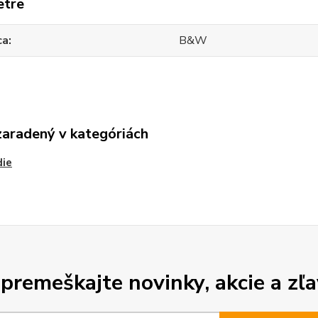
etre
ca
B&W
zaradený v kategóriách
die
premeškajte novinky, akcie a zľa