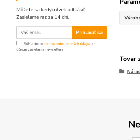
Param
Môžete sa kedykoľvek odhlásiť.
Zasielame raz za 14 dní.
Výrob
Prihlásiť sa
Súhlasím so
spracovaním osobných údajov
za
účelom zasielania newslettera.
Tovar 
Nára
Ne