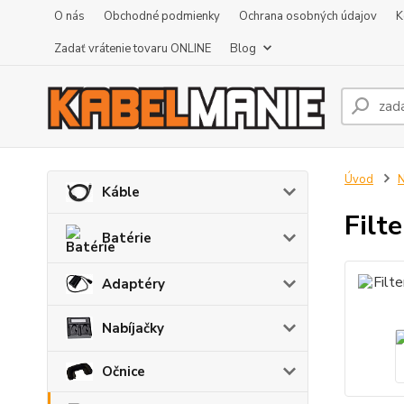
O nás
Obchodné podmienky
Ochrana osobných údajov
K
Zadať vrátenie tovaru ONLINE
Blog
Úvod
N
Káble
Filt
Batérie
Adaptéry
Nabíjačky
Očnice