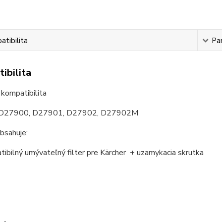
tibilita
Pa
ibilita
D27900, D27901, D27902, D27902M
bsahuje:
ibilný umývateľný filter pre Kärcher + uzamykacia skrutka