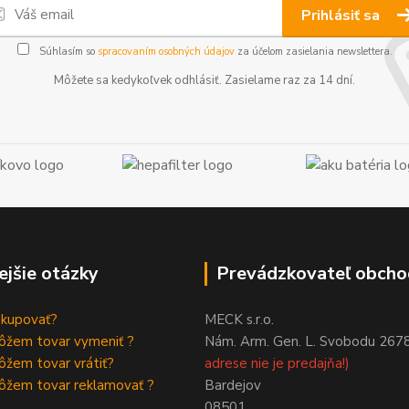
Prihlásiť sa
Súhlasím so
spracovaním osobných údajov
za účelom zasielania newslettera.
Môžete sa kedykoľvek odhlásiť. Zasielame raz za 14 dní.
ejšie otázky
Prevádzkovateľ obcho
akupovať?
MECK s.r.o.
ôžem tovar vymeniť ?
Nám. Arm. Gen. L. Svobodu 267
žem tovar vrátiť?
adrese nie je predajňa!)
ôžem tovar reklamovať ?
Bardejov
08501