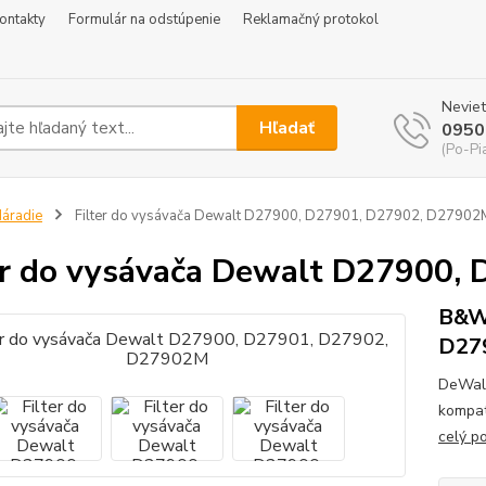
ontakty
Formulár na odstúpenie
Reklamačný protokol
Neviet
Hľadať
0950
(Po-Pi
áradie
Filter do vysávača Dewalt D27900, D27901, D27902, D27902
er do vysávača Dewalt D27900
B&W 
D27
DeWalt
kompat
celý p