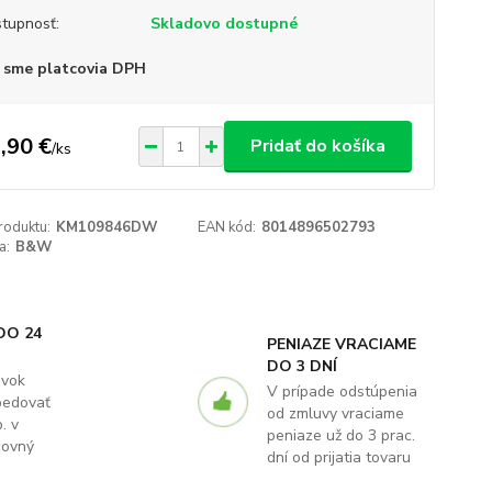
tupnosť:
Skladovo dostupné
 sme platcovia DPH
,90 €
Pridať do košíka
/
ks
roduktu:
KM109846DW
EAN kód:
8014896502793
a:
B&W
DO 24
PENIAZE VRACIAME
DO 3 DNÍ
ávok
V prípade odstúpenia
pedovať
od zmluvy vraciame
. v
peniaze už do 3 prac.
covný
dní od prijatia tovaru