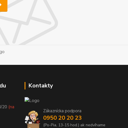
du
Kontakty
8/20
(na
Zákaznícka podpora
0950 20 20 23
(Po-Pia, 13-15 hod.) ak nedvíhame