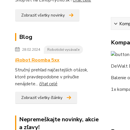
Shoptet na Eshop-rýchlo.sk !
čítať celé
Zobraziť všetky novinky
Kompa
Blog
Kompat
28.02.2024
Robotické vysávače
iRobot Roomba 5xx
DeWalt 
Stručný prehľad najčastejších otázok,
ktoré pravdepodobne v príručke
Balenie o
nenájdete...
čítať celé
1x kompat
Zobraziť všetky články
Nepremeškajte novinky, akcie
a zľavy!