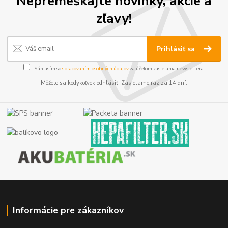
Nepremeškajte novinky, akcie a
zľavy!
Prihlásiť sa
Súhlasím so
spracovaním osobných údajov
za účelom zasielania newslettera.
Môžete sa kedykoľvek odhlásiť. Zasielame raz za 14 dní.
Informácie pre zákazníkov