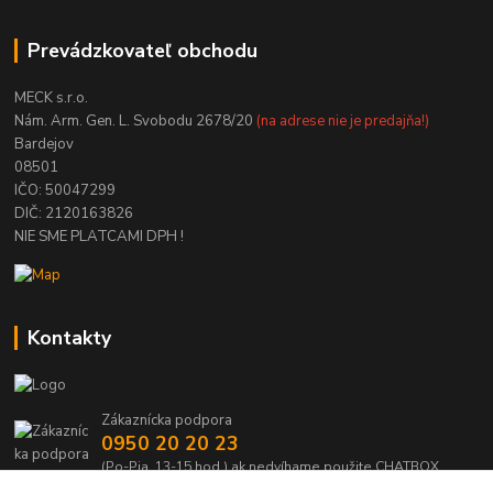
Prevádzkovateľ obchodu
MECK s.r.o.
Nám. Arm. Gen. L. Svobodu 2678/20
(na adrese nie je predajňa!)
Bardejov
08501
IČO: 50047299
DIČ: 2120163826
NIE SME PLATCAMI DPH !
Kontakty
Zákaznícka podpora
0950 20 20 23
(Po-Pia, 13-15 hod.) ak nedvíhame použite CHATBOX