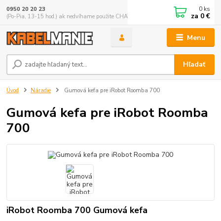
0
ks
0950 20 20 23
za
0 €
(Po-Pia, 13-15 hod.) ak nedvíhame použite CHATBOX
Menu
Hľadať
Úvod
Náradie
Gumová kefa pre iRobot Roomba 700
Gumová kefa pre iRobot Roomba
700
iRobot Roomba 700 Gumová kefa