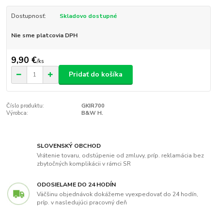
Dostupnosť:
Skladovo dostupné
Nie sme platcovia DPH
9,90 €
/
ks
Pridať do košíka
Číslo produktu:
GKIR700
Výrobca:
B&W H.
SLOVENSKÝ OBCHOD
Vrátenie tovaru, odstúpenie od zmluvy, príp. reklamácia bez
zbytočných komplikácii v rámci SR
ODOSIELAME DO 24 HODÍN
Väčšinu objednávok dokážeme vyexpedovať do 24 hodín,
príp. v nasledujúci pracovný deň