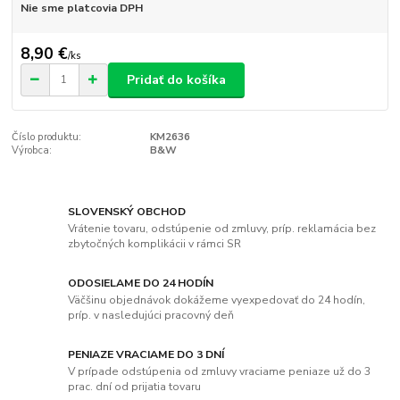
Nie sme platcovia DPH
8,90 €
/
ks
Pridať do košíka
Číslo produktu:
KM2636
Výrobca:
B&W
SLOVENSKÝ OBCHOD
Vrátenie tovaru, odstúpenie od zmluvy, príp. reklamácia bez
zbytočných komplikácii v rámci SR
ODOSIELAME DO 24 HODÍN
Väčšinu objednávok dokážeme vyexpedovať do 24 hodín,
príp. v nasledujúci pracovný deň
PENIAZE VRACIAME DO 3 DNÍ
V prípade odstúpenia od zmluvy vraciame peniaze už do 3
prac. dní od prijatia tovaru