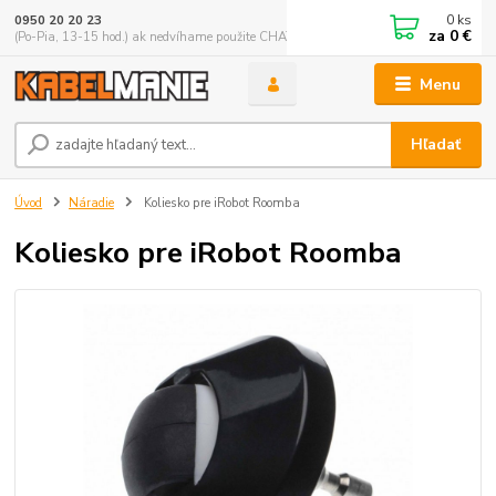
0
ks
0950 20 20 23
za
0 €
(Po-Pia, 13-15 hod.) ak nedvíhame použite CHATBOX
Menu
Hľadať
Úvod
Náradie
Koliesko pre iRobot Roomba
Koliesko pre iRobot Roomba