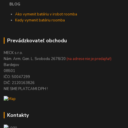
BLOG
Ako vymeniť batériu v irobot roomba
Kedy vymeniť batériu roomba
Prevádzkovateľ obchodu
MECK s.r.o.
Nám. Arm. Gen. L. Svobodu 2678/20
(na adrese nie je predajňa!)
Bardejov
08501
IČO: 50047299
DIČ: 2120163826
NIE SME PLATCAMI DPH !
Kontakty