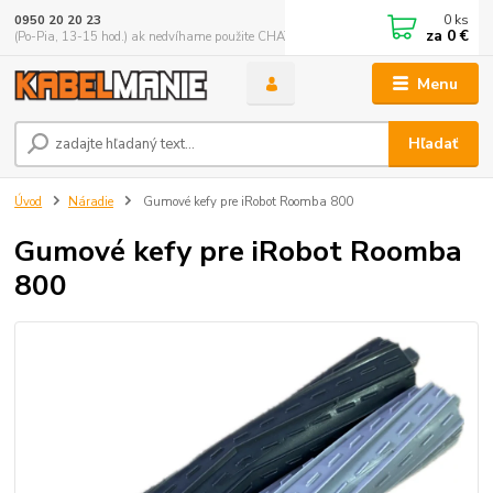
0
ks
0950 20 20 23
za
0 €
(Po-Pia, 13-15 hod.) ak nedvíhame použite CHATBOX
Menu
Hľadať
Úvod
Náradie
Gumové kefy pre iRobot Roomba 800
Gumové kefy pre iRobot Roomba
800