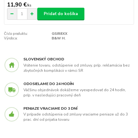
11,90 €
/
ks
Pridať do košíka
Číslo produktu:
GSIR8XX
Výrobca:
B&W H.
SLOVENSKÝ OBCHOD
Vrátenie tovaru, odstúpenie od zmluvy, príp. reklamácia bez
zbytočných komplikácii v rámci SR
ODOSIELAME DO 24 HODÍN
Väčšinu objednávok dokážeme vyexpedovať do 24 hodín,
príp. v nasledujúci pracovný deň
PENIAZE VRACIAME DO 3 DNÍ
V prípade odstúpenia od zmluvy vraciame peniaze už do 3
prac. dní od prijatia tovaru