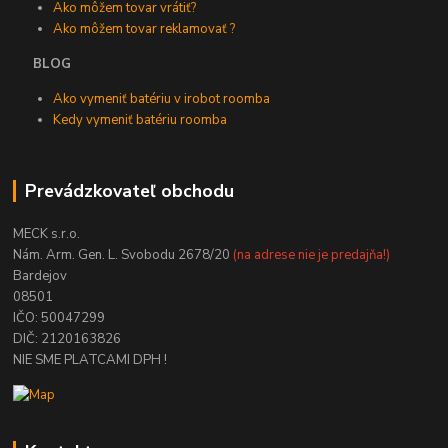
Ako môžem tovar vrátiť?
Ako môžem tovar reklamovať ?
BLOG
Ako vymeniť batériu v irobot roomba
Kedy vymeniť batériu roomba
Prevádzkovateľ obchodu
MECK s.r.o.
Nám. Arm. Gen. L. Svobodu 2678/20
(na adrese nie je predajňa!)
Bardejov
08501
IČO: 50047299
DIČ: 2120163826
NIE SME PLATCAMI DPH !