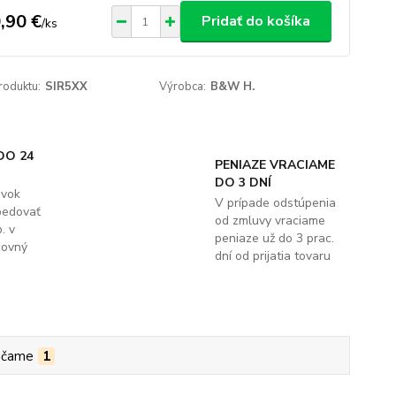
,90 €
Pridať do košíka
/
ks
roduktu:
SIR5XX
Výrobca:
B&W H.
DO 24
PENIAZE VRACIAME
DO 3 DNÍ
ávok
V prípade odstúpenia
pedovať
od zmluvy vraciame
. v
peniaze už do 3 prac.
covný
dní od prijatia tovaru
účame
1