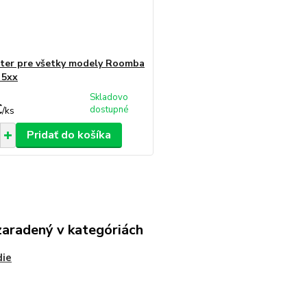
lter pre všetky modely Roomba
 5xx
Skladovo
€
dostupné
/
ks
Pridať do košíka
zaradený v kategóriách
die