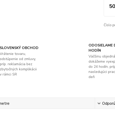
50
Číslo p
ODOSIELAME 
SLOVENSKÝ OBCHOD
HODÍN
Vrátenie tovaru,
Väčšinu objedn
odstúpenie od zmluvy,
dokážeme vyex
príp. reklamácia bez
do 24 hodín, príp
zbytočných komplikácii
nasledujúci pra
v rámci SR
deň
metre
Odpor