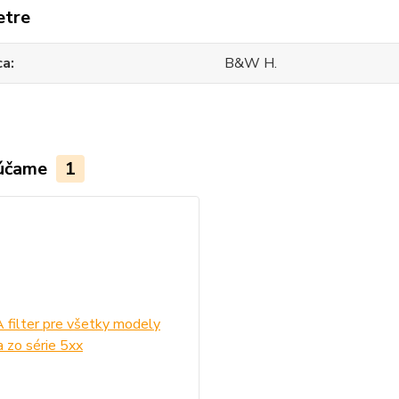
etre
ca
B&W H.
účame
1