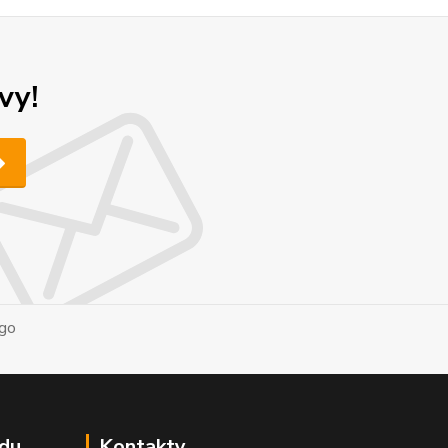
vy!
du
Kontakty