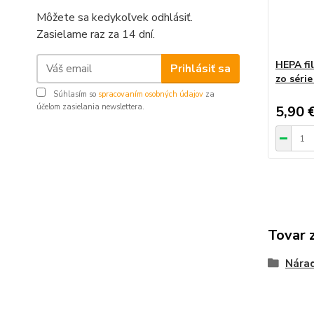
Môžete sa kedykoľvek odhlásiť.
Zasielame raz za 14 dní.
HEPA fi
Prihlásiť sa
zo série
Súhlasím so
spracovaním osobných údajov
za
účelom zasielania newslettera.
5,90 
Tovar 
Nára