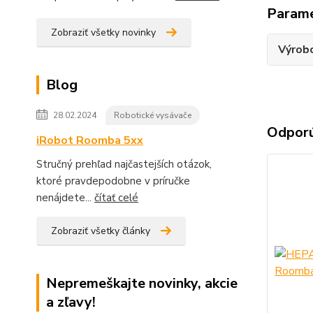
Param
Zobraziť všetky novinky
Výrob
Blog
28.02.2024
Robotické vysávače
Odpor
iRobot Roomba 5xx
Stručný prehľad najčastejších otázok,
ktoré pravdepodobne v príručke
nenájdete...
čítať celé
Zobraziť všetky články
Nepremeškajte novinky, akcie
a zľavy!