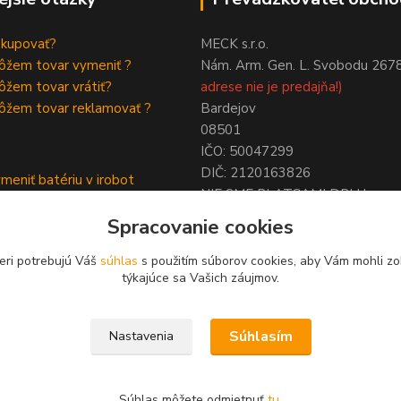
akupovať?
MECK s.r.o.
ôžem tovar vymeniť ?
Nám. Arm. Gen. L. Svobodu 267
žem tovar vrátiť?
adrese nie je predajňa!)
ôžem tovar reklamovať ?
Bardejov
08501
IČO: 50047299
DIČ: 2120163826
meniť batériu v irobot
NIE SME PLATCAMI DPH !
a
Spracovanie cookies
ymeniť batériu roomba
eri potrebujú Váš
súhlas
s použitím súborov cookies, aby Vám mohli zo
týkajúce sa Vašich záujmov.
Upravit sběr cookies.
Súhlasím
Nastavenia
Súhlas môžete odmietnuť
tu
.