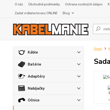
O nás
Obchodné podmienky
Ochrana osobných údajov
K
Zadať vrátenie tovaru ONLINE
Blog
Úvod
N
Káble
Sada
Batérie
Adaptéry
Nabíjačky
Očnice