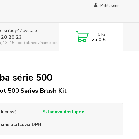
Prihlásenie
e si rady? Zavolajte.
0
ks
 20 20 23
za
0 €
a, 13-15 hod.) ak nedvíhame použite CHATBOX
ba série 500
ot 500 Series Brush Kit
tupnosť:
Skladovo dostupné
 sme platcovia DPH