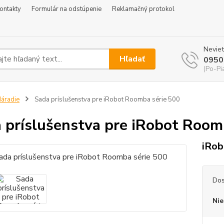
ontakty
Formulár na odstúpenie
Reklamačný protokol
Neviet
Hľadať
0950
(Po-Pi
áradie
Sada príslušenstva pre iRobot Roomba série 500
 príslušenstva pre iRobot Room
iRob
Dos
Nie