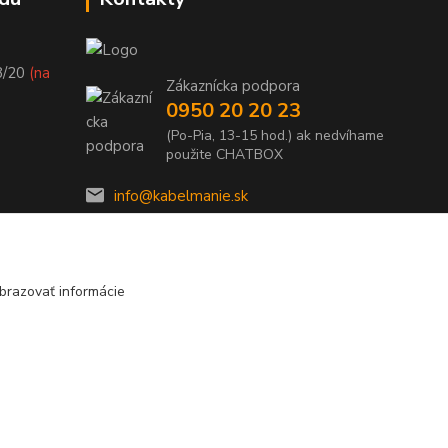
8/20
(na
Zákaznícka podpora
0950 20 20 23
(Po-Pia, 13-15 hod.) ak nedvíhame
použite CHATBOX
info@kabelmanie.sk
brazovať informácie