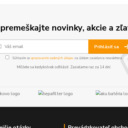
premeškajte novinky, akcie a zľa
Prihlásiť sa
Súhlasím so
spracovaním osobných údajov
za účelom zasielania newslettera.
Môžete sa kedykoľvek odhlásiť. Zasielame raz za 14 dní.
ejšie otázky
Prevádzkovateľ obcho