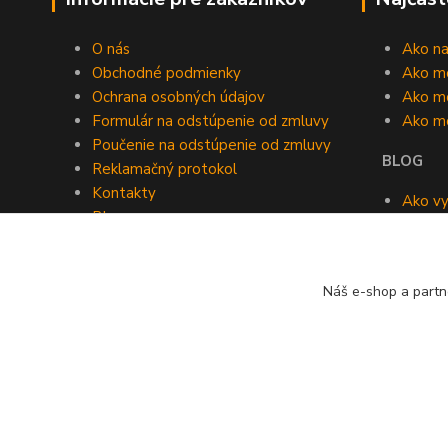
O nás
Ako n
Obchodné podmienky
Ako m
Ochrana osobných údajov
Ako mô
Formulár na odstúpenie od zmluvy
Ako m
Poučenie na odstúpenie od zmluvy
BLOG
Reklamačný protokol
Kontakty
Ako vy
Blog
roomb
Kedy v
Náš e-shop a partn