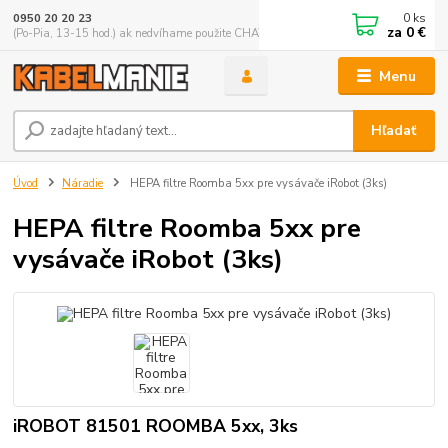
0
ks
0950 20 20 23
za
0 €
(Po-Pia, 13-15 hod.) ak nedvíhame použite CHATBOX
Menu
Hľadať
Úvod
Náradie
HEPA filtre Roomba 5xx pre vysávače iRobot (3ks)
HEPA filtre Roomba 5xx pre
vysávače iRobot (3ks)
iROBOT 81501 ROOMBA 5xx, 3ks