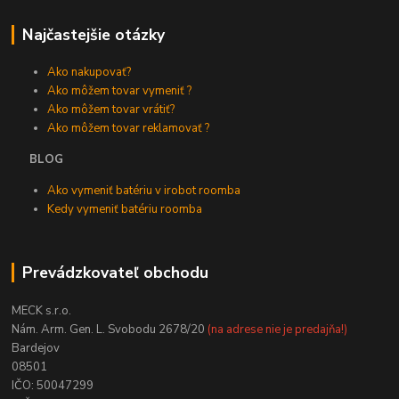
Najčastejšie otázky
Ako nakupovať?
Ako môžem tovar vymeniť ?
Ako môžem tovar vrátiť?
Ako môžem tovar reklamovať ?
BLOG
Ako vymeniť batériu v irobot roomba
Kedy vymeniť batériu roomba
Prevádzkovateľ obchodu
MECK s.r.o.
Nám. Arm. Gen. L. Svobodu 2678/20
(na adrese nie je predajňa!)
Bardejov
08501
IČO: 50047299