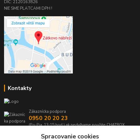
DIČ: 2120163826
NIE SME PLATCAMI DPH !
Kontakty
Zákaznícka podpora
0950 20 20 23
(Po-Pia, 13-15 hod.) ak nedvíhame použite CHATBOX
Spracovanie cookies
info@kabelmanie.sk