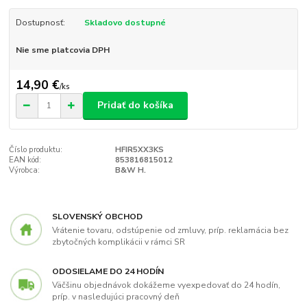
Dostupnosť:
Skladovo dostupné
Nie sme platcovia DPH
14,90 €
/
ks
Pridať do košíka
Číslo produktu:
HFIR5XX3KS
EAN kód:
853816815012
Výrobca:
B&W H.
SLOVENSKÝ OBCHOD
Vrátenie tovaru, odstúpenie od zmluvy, príp. reklamácia bez
zbytočných komplikácii v rámci SR
ODOSIELAME DO 24 HODÍN
Väčšinu objednávok dokážeme vyexpedovať do 24 hodín,
príp. v nasledujúci pracovný deň