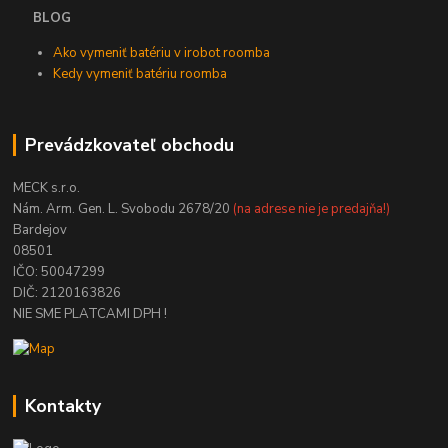
BLOG
Ako vymeniť batériu v irobot roomba
Kedy vymeniť batériu roomba
Prevádzkovateľ obchodu
MECK s.r.o.
Nám. Arm. Gen. L. Svobodu 2678/20
(na adrese nie je predajňa!)
Bardejov
08501
IČO: 50047299
DIČ: 2120163826
NIE SME PLATCAMI DPH !
Kontakty