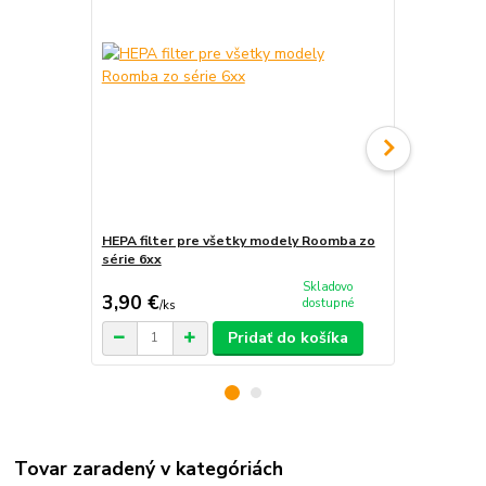
HEPA filter pre všetky modely Roomba zo
Sada príslu
série 6xx
iRobot Room
Skladovo
3,90 €
39,90 €
dostupné
/
ks
/
k
Pridať do košíka
Tovar zaradený v kategóriách