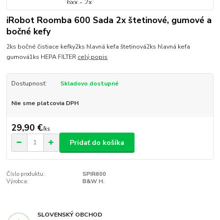
iRobot Roomba 600 Sada 2x štetinové, gumové a
bočné kefy
2ks bočné čistiace kefky2ks hlavná kefa štetinová2ks hlavná kefa
gumová1ks HEPA FILTER
celý popis
Dostupnosť:
Skladovo dostupné
Nie sme platcovia DPH
29,90 €
/
ks
Pridať do košíka
Číslo produktu:
SPIR600
Výrobca:
B&W H.
SLOVENSKÝ OBCHOD