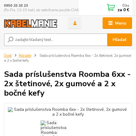
0
ks
0950 20 20 23
za
0 €
(Po-Pia, 13-15 hod.) ak nedvíhame použite CHATBOX
Menu
Hľadať
Úvod
Náradie
Sada príslušenstva Roomba 6xx - 2x štetinové, 2x gumové
a 2 x bočné kefy
Sada príslušenstva Roomba 6xx -
2x štetinové, 2x gumové a 2 x
bočné kefy