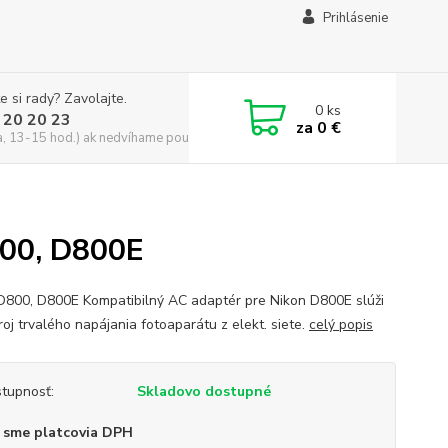
Prihlásenie
e si rady? Zavolajte.
0
ks
 20 20 23
za
0 €
a, 13-15 hod.) ak nedvíhame použite CHATBOX
800, D800E
D800, D800E Kompatibilný AC adaptér pre Nikon D800E slúži
roj trvalého napájania fotoaparátu z elekt. siete.
celý popis
tupnosť:
Skladovo dostupné
 sme platcovia DPH