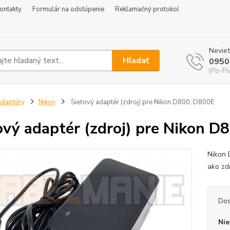
ontakty
Formulár na odstúpenie
Reklamačný protokol
Neviet
Hľadať
0950
(Po-Pi
daptéry
Nikon
Sieťový adaptér (zdroj) pre Nikon D800, D800E
ový adaptér (zdroj) pre Nikon D
Nikon 
ako zd
Dos
Nie