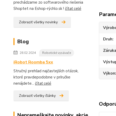
prechádzame zo softwarového riešenia
Shoptet na Eshop-rýchlo.sk !
čítať celé
Param
Zobraziť všetky novinky
Výrob
Druh
Blog
Záruk
28.02.2024
Robotické vysávače
Výstup
iRobot Roomba 5xx
Stručný prehľad najčastejších otázok,
Výkon
ktoré pravdepodobne v príručke
nenájdete...
čítať celé
Zobraziť všetky články
Odpor
Nepremeškajte novinky, akcie