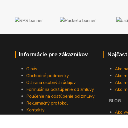
Informácie pre zákazníkov
Najčast
O nás
Ako n
Obchodné podmienky
Ako m
Ochrana osobných údajov
Ako mô
Formulár na odstúpenie od zmluvy
Ako m
Poučenie na odstúpenie od zmluvy
BLOG
Reklamačný protokol
Kontakty
Ako vy
Blog
roomb
Kedy v