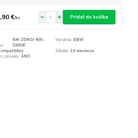
,90 €
Pridať do košíka
/
ks
KM-ZDROJ-NIK-
Výrobca:
B&W
u:
D800E
ompatibilný
Záruka:
24 mesiacov
do zásuvky:
ÁNO