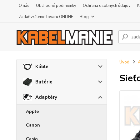
O nás
Obchodné podmienky
Ochrana osobných údajov
K
Zadať vrátenie tovaru ONLINE
Blog
Úvod
A
Káble
Sieť
Batérie
Adaptéry
Apple
Canon
Casio