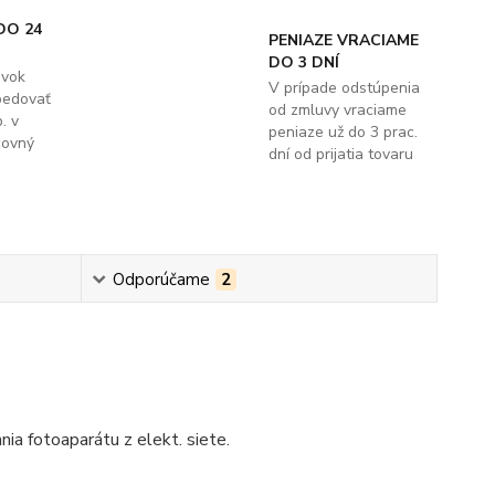
DO 24
PENIAZE VRACIAME
DO 3 DNÍ
ávok
V prípade odstúpenia
pedovať
od zmluvy vraciame
. v
peniaze už do 3 prac.
covný
dní od prijatia tovaru
Odporúčame
2
nia fotoaparátu z elekt. siete.