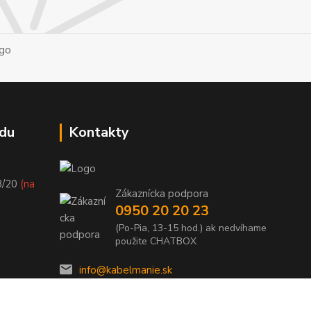
du
Kontakty
8/20
(na
Zákaznícka podpora
0950 20 20 23
(Po-Pia, 13-15 hod.) ak nedvíhame
použite CHATBOX
info@kabelmanie.sk