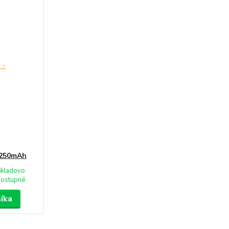
 2250mAh
Skladovo
dostupné
šíka