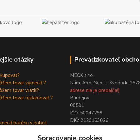
ejšie otázky
Prevádzkovateľ obcho
akupovať?
MECK s.r.o.
ôžem tovar vymeniť ?
Nám. Arm. Gen. L. Svobodu 267
žem tovar vrátiť?
adrese nie je predajňa!)
ôžem tovar reklamovať ?
Bardejov
08501
IČO: 50047299
DIČ: 2120163826
meniť batériu v irobot
NIE SME PLATCAMI DPH !
a
Spracovanie cookies
ymeniť batériu roomba