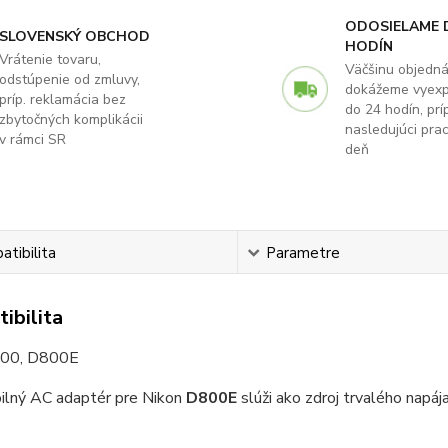
ODOSIELAME 
SLOVENSKÝ OBCHOD
HODÍN
Vrátenie tovaru,
Väčšinu objedn
odstúpenie od zmluvy,
dokážeme vyex
príp. reklamácia bez
do 24 hodín, príp
zbytočných komplikácii
nasledujúci pra
v rámci SR
deň
tibilita
Parametre
ibilita
800, D800E
ilný AC adaptér pre Nikon
D800E
slúži ako zdroj trvalého napája