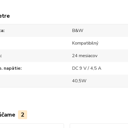
etre
ca
B&W
Kompatibilný
a
24 mesiacov
. napätie
DC 9 V / 4,5 A
40,5W
účame
2