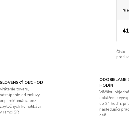
Nie
41
Číslo
produkt
ODOSIELAME 
SLOVENSKÝ OBCHOD
HODÍN
Vrátenie tovaru,
Väčšinu objedn
odstúpenie od zmluvy,
dokážeme vyex
príp. reklamácia bez
do 24 hodín, príp
zbytočných komplikácii
nasledujúci pra
v rámci SR
deň