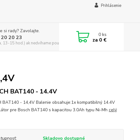
Prihlásenie
e si rady? Zavolajte.
0
ks
 20 20 23
za
0 €
a, 13-15 hod.) ak nedvíhame použite CHATBOX
,4V
CH BAT140 - 14.4V
BAT140 - 14,4V Balenie obsahuje:1x kompatibilný 14.4V
átor pre Bosch BAT140 s kapacitou 3.0Ah typu Ni-Mh
celý
tupnosť:
Skladovo dostupné