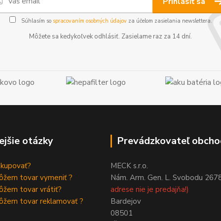
Prihlásiť sa
Súhlasím so
spracovaním osobných údajov
za účelom zasielania newslettera.
Môžete sa kedykoľvek odhlásiť. Zasielame raz za 14 dní.
ejšie otázky
Prevádzkovateľ obcho
akupovať?
MECK s.r.o.
ôžem tovar vymeniť ?
Nám. Arm. Gen. L. Svobodu 267
žem tovar vrátiť?
adrese nie je predajňa!)
ôžem tovar reklamovať ?
Bardejov
08501