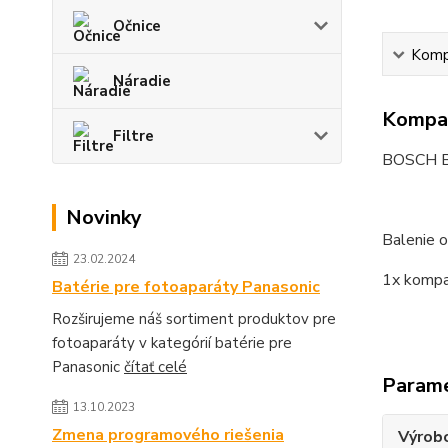
Očnice
Kompa
Náradie
Kompat
Filtre
BOSCH B
Novinky
Balenie o
23.02.2024
1x kompa
Batérie pre fotoaparáty Panasonic
Rozširujeme náš sortiment produktov pre
fotoaparáty v kategórií batérie pre
Panasonic
čítať celé
Param
13.10.2023
Zmena programového riešenia
Výrob