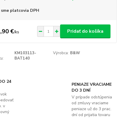
 sme platcovia DPH
,90 €
Pridať do košíka
/
ks
KM103113-
Výrobca:
B&W
u:
BAT140
DO 24
PENIAZE VRACIAME
DO 3 DNÍ
ávok
V prípade odstúpenia
pedovať
od zmluvy vraciame
. v
peniaze už do 3 prac.
covný
dní od prijatia tovaru