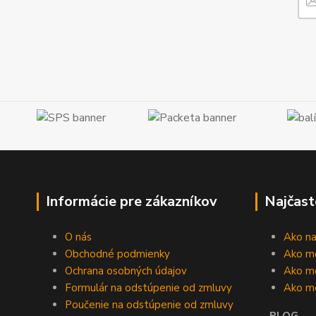
Informácie pre zákazníkov
Najčast
O nás
Ako n
Obchodné podmienky
Ako m
Ochrana osobných údajov
Ako mô
Formulár na odstúpenie od zmluvy
Ako m
Poučenie na odstúpenie od zmluvy