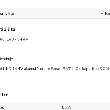
tibilita
Pa
ibilita
AT140 - 14,4V
bsahuje:
tibilný 14.4V akumulátor pre Bosch BAT140 s kapacitou 3.0Ah
etre
ca
B&W