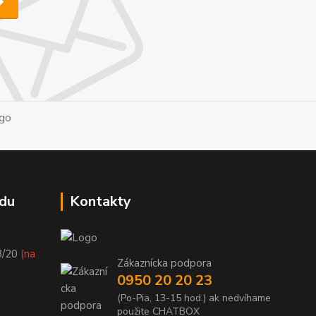
du
Kontakty
8/20
(na
Zákaznícka podpora
0950 20 20 23
(Po-Pia, 13-15 hod.) ak nedvíhame
použite CHATBOX