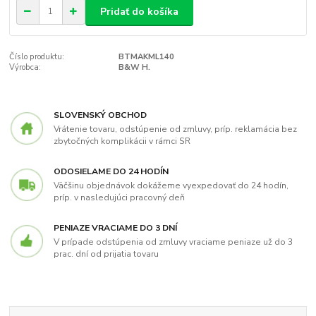
Pridať do košíka
Číslo produktu:
BTMAKML140
Výrobca:
B&W H.
SLOVENSKÝ OBCHOD
Vrátenie tovaru, odstúpenie od zmluvy, príp. reklamácia bez
zbytočných komplikácii v rámci SR
ODOSIELAME DO 24 HODÍN
Väčšinu objednávok dokážeme vyexpedovať do 24 hodín,
príp. v nasledujúci pracovný deň
PENIAZE VRACIAME DO 3 DNÍ
V prípade odstúpenia od zmluvy vraciame peniaze už do 3
prac. dní od prijatia tovaru