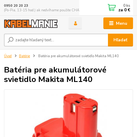
0
ks
0950 20 20 23
za
0 €
(Po-Pia, 13-15 hod.) ak nedvíhame použite CHATBOX
Menu
Hľadať
Úvod
Batérie
Batéria pre akumulátorové svietidlo Makita ML140
Batéria pre akumulátorové
svietidlo Makita ML140