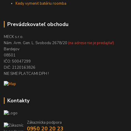
Kedy vymeniť batériu roomba
Prevádzkovateľ obchodu
MECK s.r.o.
Nám. Arm. Gen. L. Svobodu 2678/20
(na adrese nie je predajňa!)
Bardejov
08501
IČO: 50047299
DIČ: 2120163826
NIE SME PLATCAMI DPH !
Kontakty
Zákaznícka podpora
0950 20 20 23